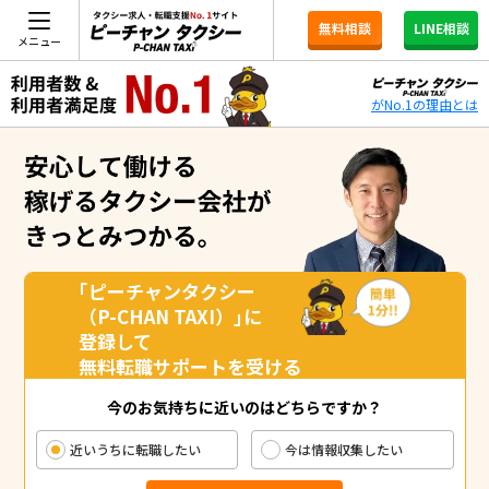
無料相談
LINE相談
メニュー
がNo.1の理由とは
｢ピーチャンタクシー
（P-CHAN TAXI）｣に
登録して
無料転職サポートを受ける
今のお気持ちに近いのはどちらですか？
近いうちに転職したい
今は情報収集したい