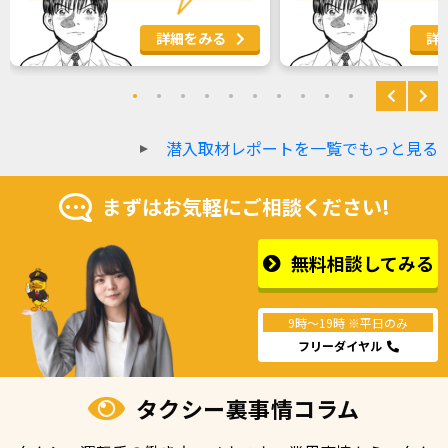
詳細をみる
詳
潜入取材レポートを一覧でもっと見る
まずはお気軽にご相談ください!
無料相談してみる
9時〜19時
※平日のみ
フリーダイヤル
タクシー裏事情コラム