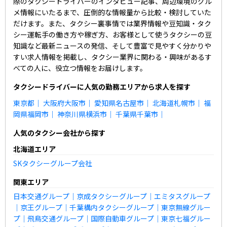
際のタクシードライバーのインタビュー記事、周辺環境のグル
メ情報にいたるまで、圧倒的な情報量から比較・検討していた
だけます。また、タクシー裏事情では業界情報や豆知識・タク
シー運転手の働き方や稼ぎ方、お客様として使うタクシーの豆
知識など最新ニュースの発信、そして豊富で見やすく分かりや
すい求人情報を掲載し、タクシー業界に関わる・興味があるす
べての人に、役立つ情報をお届けします。
タクシードライバーに人気の勤務エリアから求人を探す
東京都
｜
大阪府大阪市
｜
愛知県名古屋市
｜
北海道札幌市
｜
福
岡県福岡市
｜
神奈川県横浜市
｜
千葉県千葉市
｜
人気のタクシー会社から探す
北海道エリア
SKタクシーグループ会社
関東エリア
日本交通グループ
｜
京成タクシーグループ
｜
エミタスグループ
｜
京王グループ
｜
千葉構内タクシーグループ
｜
東京無線グルー
プ
｜
飛鳥交通グループ
｜
国際自動車グループ
｜
東京七福グルー