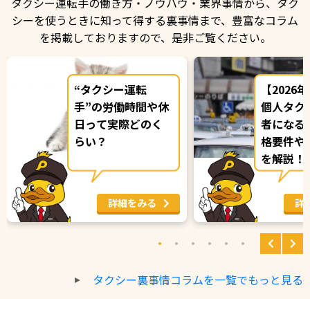
タクシー運転手の働き方・ノウハウ・業界事情から、タク
シーを使うときに知って得する裏事情まで、
豊富なコラム
を掲載しておりますので、是非ご覧ください。
“タクシー運転
【2026
手”の労働時間や休
個人タク
日って実際どのく
者になる
らい？
格要件や
を解説！
に最短で
詳細をみる
詳
タクシー裏事情コラムを一覧でもっと見る