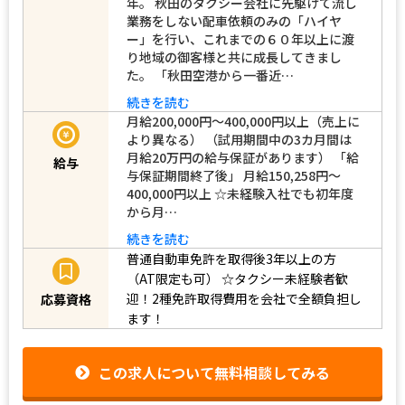
年。 秋田のタクシー会社に先駆けて流し
業務をしない配車依頼のみの「ハイヤ
ー」を行い、これまでの６０年以上に渡
り地域の御客様と共に成長してきまし
た。 「秋田空港から一番近…
続きを読む
月給200,000円～400,000円以上（売上に
より異なる） （試用期間中の3カ月間は
月給20万円の給与保証があります） 「給
給与
与保証期間終了後」 月給150,258円～
400,000円以上 ☆未経験入社でも初年度
から月…
続きを読む
普通自動車免許を取得後3年以上の方
（AT限定も可）
☆タクシー未経験者歓
迎！2種免許取得費用を会社で全額負担し
応募資格
ます！
この求人について無料相談してみる