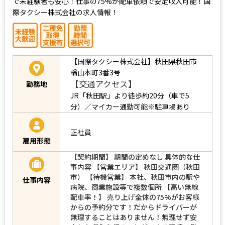
で未経験者も安心！仕事の75%が配車依頼で安定収入可能！国
際タクシー株式会社の求人情報！
【国際タクシー株式会社】秋田県秋田市
楢山本町3番3号
【交通アクセス】
勤務地
JR「秋田駅」より徒歩約20分（車で5
分）／マイカー通勤可能※駐車場あり
正社員
雇用形態
【契約期間】 期間の定めなし 具体的な仕
事内容 【営業エリア】 秋田交通圏（秋田
市） 【待機営業】 本社、秋田市内の駅や
仕事内容
病院、商業施設等で複数個所 【高い無線
配車率！】 売り上げ全体の75%がお客様
からの予約分です！だからドライバーが
無理することはありません！無理せず安