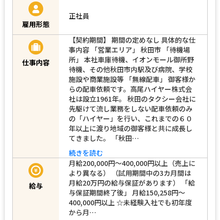
正社員
雇用形態
【契約期間】 期間の定めなし 具体的な仕
事内容 「営業エリア」 秋田市 「待機場
所」 本社車庫待機、イオンモール御所野
仕事内容
待機、その他秋田市内駅及び病院、学校
施設や商業施設等 「無線配車」 御客様か
らの配車依頼です。高尾ハイヤー株式会
社は設立1961年。 秋田のタクシー会社に
先駆けて流し業務をしない配車依頼のみ
の「ハイヤー」を行い、これまでの６０
年以上に渡り地域の御客様と共に成長し
てきました。 「秋田…
続きを読む
月給200,000円～400,000円以上（売上に
より異なる） （試用期間中の3カ月間は
月給20万円の給与保証があります） 「給
給与
与保証期間終了後」 月給150,258円～
400,000円以上 ☆未経験入社でも初年度
から月…