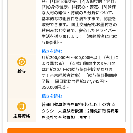
は、[1]法令遵守等、[2]労働時間・休日、
[3]心身の健康、[4]安心・安定、[5]多様
な人材の確保・育成の５分野について、
基本的な取組要件を満たす事で、認証を
取得できます。 国土交通省もお墨付きの
秋田みなと交通で、安心したドライバー
生活を送りましょう！ 【未経験者には給
与保証制…
続きを読む
月給200,000円～400,000円以上（売上に
より異なる） （☆試用期間中の3ヶ月間
は月給20万円の給与保証制度がありま
給与
す！※未経験者対象） 「給与保証期間終
了後」 隔日勤務⇒月給177,745円～
350,000円以…
続きを読む
普通自動車免許を取得後3年以上の方
☆
タクシー未経験者歓迎！2種免許取得費用
応募資格
を会社で全額負担します！