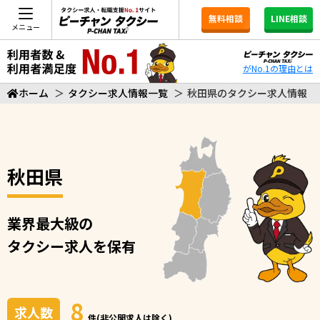
無料相談
LINE相談
メニュー
がNo.1の理由とは
ホーム
＞
タクシー求人情報一覧
＞
秋田県のタクシー求人情報
秋田県
業界最大級の
タクシー求人を保有
8
求人数
件(非公開求人は除く)