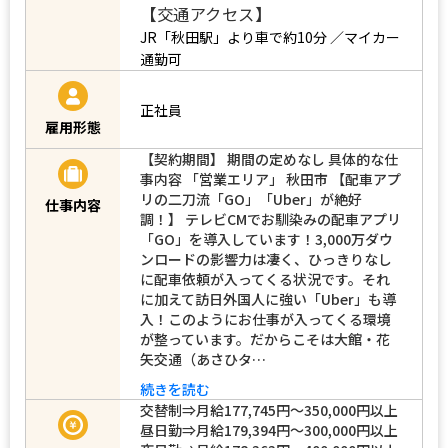
【交通アクセス】
JR「秋田駅」より車で約10分 ／マイカー
通勤可
正社員
雇用形態
【契約期間】 期間の定めなし 具体的な仕
事内容 「営業エリア」 秋田市 【配車アプ
リの二刀流「GO」「Uber」が絶好
仕事内容
調！】 テレビCMでお馴染みの配車アプリ
「GO」を導入しています！3,000万ダウ
ンロードの影響力は凄く、ひっきりなし
に配車依頼が入ってくる状況です。それ
に加えて訪日外国人に強い「Uber」も導
入！このようにお仕事が入ってくる環境
が整っています。だからこそは大館・花
矢交通（あさひタ…
続きを読む
交替制⇒月給177,745円～350,000円以上
昼日勤⇒月給179,394円～300,000円以上