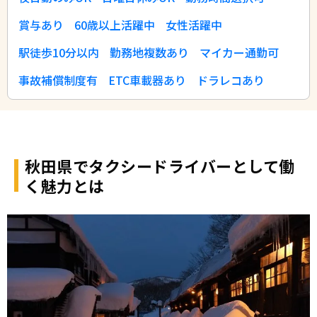
賞与あり
60歳以上活躍中
女性活躍中
駅徒歩10分以内
勤務地複数あり
マイカー通勤可
事故補償制度有
ETC車載器あり
ドラレコあり
秋田県でタクシードライバーとして働
く魅力とは