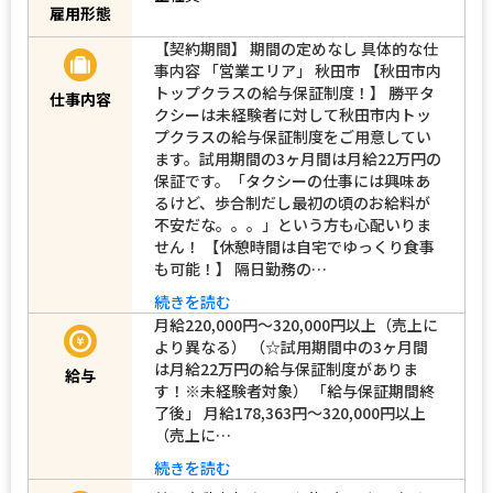
雇用形態
【契約期間】 期間の定めなし 具体的な仕
事内容 「営業エリア」 秋田市 【秋田市内
トップクラスの給与保証制度！】 勝平タ
仕事内容
クシーは未経験者に対して秋田市内トッ
プクラスの給与保証制度をご用意してい
ます。試用期間の3ヶ月間は月給22万円の
保証です。「タクシーの仕事には興味あ
るけど、歩合制だし最初の頃のお給料が
不安だな。。。」という方も心配いりま
せん！ 【休憩時間は自宅でゆっくり食事
も可能！】 隔日勤務の…
続きを読む
月給220,000円～320,000円以上（売上に
より異なる） （☆試用期間中の3ヶ月間
は月給22万円の給与保証制度がありま
給与
す！※未経験者対象） 「給与保証期間終
了後」 月給178,363円～320,000円以上
（売上に…
続きを読む