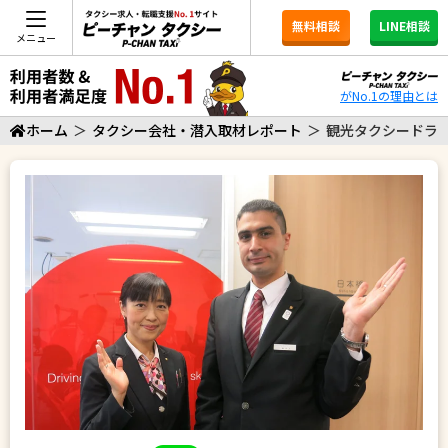
無料相談
LINE相談
メニュー
がNo.1の理由とは
ホーム
＞
タクシー会社・潜入取材レポート
＞
観光タクシードラ