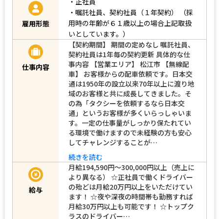
・正社員
・嘱託社員、契約社員（１年契約）
（採
用時の年齢が６１歳以上の場合上記取扱
雇用形態
いとしています。）
【契約期間】 期間の定めなし 嘱託社員、
契約社員は1年毎の契約更新 具体的な仕
事内容 【営業エリア】 松江市 【無線配
仕事内容
車】 お客様からの配車依頼です。日本交
通は1950年の設立以来70年以上に渡り地
域のお客様と共に成長してきました。そ
の為「タクシーを依頼するなら日本交
通」というお客様が多くいらっしゃいま
す。一定の仕事量がしっかり保たれてい
る環境で働けますので未経験の方も安心
してチャレンジすることが…
続きを読む
月給194,590円～300,000円以上（売上に
より異なる） ☆正社員で働くドライバー
の殆どは月給20万円以上をいただけてい
給与
ます！ ☆夜や深夜の時間帯も勤務すれば
月給30万円以上も可能です！ ☆トップク
ラスのドライバー…