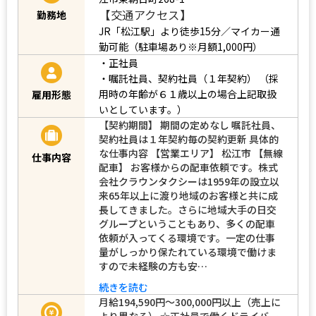
【交通アクセス】
勤務地
JR「松江駅」より徒歩15分／マイカー通
勤可能（駐車場あり※月額1,000円）
・正社員
・嘱託社員、契約社員（１年契約）
（採
用時の年齢が６１歳以上の場合上記取扱
雇用形態
いとしています。）
【契約期間】 期間の定めなし 嘱託社員、
契約社員は１年契約毎の契約更新 具体的
な仕事内容 【営業エリア】 松江市 【無線
仕事内容
配車】 お客様からの配車依頼です。株式
会社クラウンタクシーは1959年の設立以
来65年以上に渡り地域のお客様と共に成
長してきました。さらに地域大手の日交
グループということもあり、多くの配車
依頼が入ってくる環境です。一定の仕事
量がしっかり保たれている環境で働けま
すので未経験の方も安…
続きを読む
月給194,590円～300,000円以上（売上に
より異なる） ☆正社員で働くドライバー