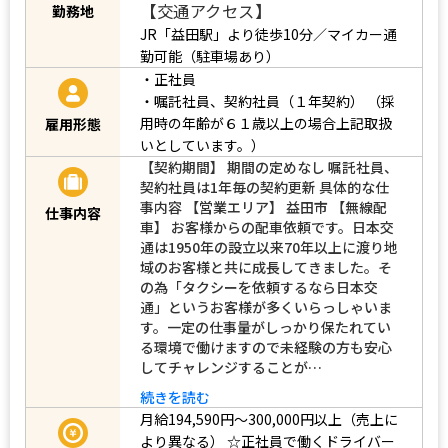
【交通アクセス】
勤務地
JR「益田駅」より徒歩10分／マイカー通
勤可能（駐車場あり）
・正社員
・嘱託社員、契約社員（１年契約）
（採
用時の年齢が６１歳以上の場合上記取扱
雇用形態
いとしています。）
【契約期間】 期間の定めなし 嘱託社員、
契約社員は1年毎の契約更新 具体的な仕
事内容 【営業エリア】 益田市 【無線配
仕事内容
車】 お客様からの配車依頼です。日本交
通は1950年の設立以来70年以上に渡り地
域のお客様と共に成長してきました。そ
の為「タクシーを依頼するなら日本交
通」というお客様が多くいらっしゃいま
す。一定の仕事量がしっかり保たれてい
る環境で働けますので未経験の方も安心
してチャレンジすることが…
続きを読む
月給194,590円～300,000円以上（売上に
より異なる）
☆正社員で働くドライバー