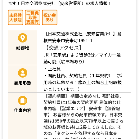
ます！日本交通株式会社（安来営業所）の求人情報！
【日本交通株式会社（安来営業所）】島
根県安来市安来町1951-1
【交通アクセス】
勤務地
JR「安来駅」より徒歩2分／マイカー通
勤可能（駐車場あり）
・正社員
・嘱託社員、契約社員（１年契約）
（採
用時の年齢が６１歳以上の場合上記取扱
雇用形態
いとしています。）
【契約期間】 期間の定めなし 嘱託社員、
契約社員は1年毎の契約更新 具体的な仕
事内容 【営業エリア】 安来市 【無線配
仕事内容
車】 お客様からの配車依頼です。日本交
通は1950年の設立以来70年以上に渡り地
域のお客様と共に成長してきました。そ
の為「タクシーを依頼するなら日本交