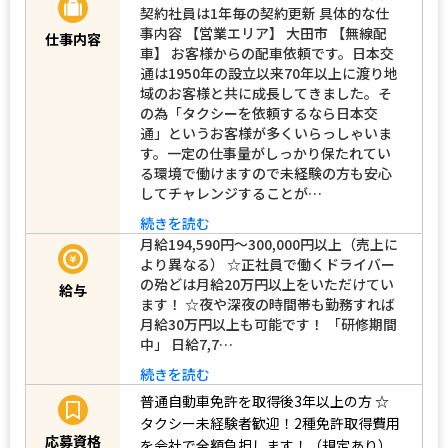
契約社員は1年毎の契約更新 具体的な仕
事内容 【営業エリア】 大田市 【無線配
仕事内容
車】 お客様からの配車依頼です。日本交
通は1950年の設立以来70年以上に渡り地
域のお客様と共に成長してきました。そ
の為「タクシーを依頼するなら日本交
通」というお客様が多くいらっしゃいま
す。一定の仕事量がしっかり保たれてい
る環境で働けますので未経験の方も安心
してチャレンジすることが…
続きを読む
月給194,590円～300,000円以上（売上に
より異なる） ☆正社員で働くドライバー
の殆どは月給20万円以上をいただけてい
給与
ます！ ☆夜や深夜の時間帯も勤務すれば
月給30万円以上も可能です！ 「研修期間
中」 日給7,7…
続きを読む
普通自動車免許を取得後3年以上の方
☆
タクシー未経験者歓迎！2種免許取得費用
応募資格
を会社で全額負担します！（規定あり）