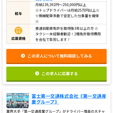
続きを読む
月給139,392円～250,000円以上
☆トップドライバーは月給25万円以上☆
☆無線配車多数で安定した仕事量を確保
給与
☆
普通自動車免許を取得後3年以上の方
☆
タクシー未経験者歓迎！2種免許取得費用
応募資格
を会社で負担します！
この求人について無料相談してみる
この求人に応募する
富士第一交通株式会社｟第一交通産
業グループ｠