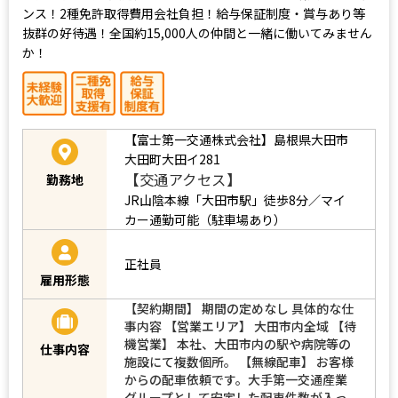
業界大手「第一交通産業グループ」がドライバー増員の大チャ
ンス！2種免許取得費用会社負担！給与保証制度・賞与あり等
抜群の好待遇！全国約15,000人の仲間と一緒に働いてみません
か！
【富士第一交通株式会社】島根県大田市
大田町大田イ281
【交通アクセス】
勤務地
JR山陰本線「大田市駅」徒歩8分／マイ
カー通勤可能（駐車場あり）
正社員
雇用形態
【契約期間】 期間の定めなし 具体的な仕
事内容 【営業エリア】 大田市内全域 【待
機営業】 本社、大田市内の駅や病院等の
仕事内容
施設にて複数個所。 【無線配車】 お客様
からの配車依頼です。大手第一交通産業