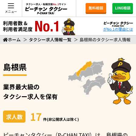
無料相談
LINE相談
メニュー
がNo.1の理由とは
ホーム
＞
タクシー求人情報一覧
＞
島根県のタクシー求人情報
島根県
業界最大級の
タクシー求人を保有
17
求人数
件(非公開求人は除く)
ピーチャンタクシー（P-CHAN TAXI）は、島根県の