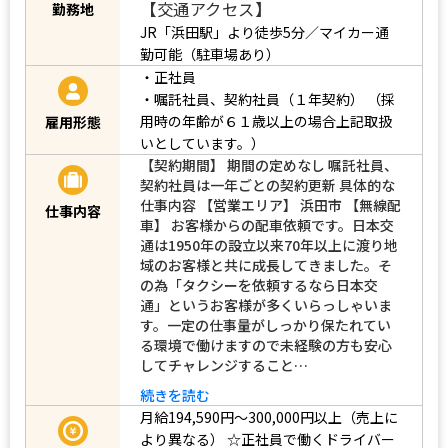
【交通アクセス】
勤務地
JR「浜田駅」より徒歩5分／マイカー通
勤可能（駐車場あり）
・正社員
・嘱託社員、契約社員（１年契約）
（採
用時の年齢が６１歳以上の場合上記取扱
雇用形態
いとしています。）
【契約期間】 期間の定めなし 嘱託社員、
契約社員は一年ごとの契約更新 具体的な
仕事内容 【営業エリア】 浜田市 【無線配
仕事内容
車】 お客様からの配車依頼です。日本交
通は1950年の設立以来70年以上に渡り地
域のお客様と共に成長してきました。そ
の為「タクシーを依頼するなら日本交
通」というお客様が多くいらっしゃいま
す。一定の仕事量がしっかり保たれてい
る環境で働けますので未経験の方も安心
してチャレンジすること…
続きを読む
月給194,590円～300,000円以上（売上に
より異なる）
☆正社員で働くドライバー