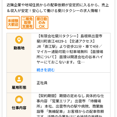
近隣企業や地域住民からの配車依頼が安定的に入るから、売上
＆収入が安定！安心して働ける斐川タクシーの求人情報！
【有限会社斐川タクシー】島根県出雲市
斐川町直江4829-1 【交通アクセス】
JR「直江駅」より徒歩21分・車で4分／
勤務地
マイカー通勤可能※駐車場無料 【面接場
所について】 面接は関連会社の谷本ハイ
ヤーにておこないます。 住…
続きを読む
正社員
雇用形態
【契約期間】 期間の定めなし 具体的な仕
事内容 「営業エリア」 出雲市 「待機場
所」 本社、出雲市内の駅や病院、商業施
仕事内容
設等 「無線配車」 お客様からの配車依頼
です。近隣の企業をはじめ地域の皆様か