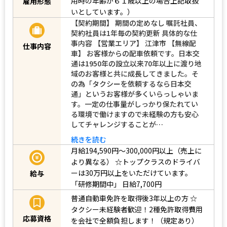
用時の年齢が６１歳以上の場合上記取扱
雇用形態
いとしています。）
【契約期間】 期間の定めなし 嘱託社員、
契約社員は1年毎の契約更新 具体的な仕
事内容 【営業エリア】 江津市 【無線配
仕事内容
車】 お客様からの配車依頼です。日本交
通は1950年の設立以来70年以上に渡り地
域のお客様と共に成長してきました。そ
の為「タクシーを依頼するなら日本交
通」というお客様が多くいらっしゃいま
す。一定の仕事量がしっかり保たれてい
る環境で働けますので未経験の方も安心
してチャレンジすることが…
続きを読む
月給194,590円～300,000円以上（売上に
より異なる）
☆トップクラスのドライバ
ーは30万円以上をいただけています。
給与
「研修期間中」
日給7,700円
普通自動車免許を取得後3年以上の方
☆
タクシー未経験者歓迎！2種免許取得費用
応募資格
を会社で全額負担します！（規定あり）