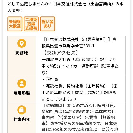
として活躍しませんか！日本交通株式会社（出雲営業所）の求
人情報！
【日本交通株式会社（出雲営業所）】島
根県出雲市浜町字若宮339-1
【交通アクセス】
勤務地
一畑電車大社線「浜山公園北口駅」より
車で約5分／マイカー通勤可能（駐車場あ
り）
・正社員
・嘱託社員、契約社員（１年契約）
（採
用時の年齢が６１歳以上の場合上記取扱
雇用形態
いとしています。）
【契約期間】 期間の定めなし 嘱託社員、
契約社員は1年毎の契約更新 具体的な仕
事内容 【営業エリア】 出雲市 【無線配
仕事内容
車】 お客様からの配車依頼です。日本交
通は1950年の設立以来70年以上に渡り地