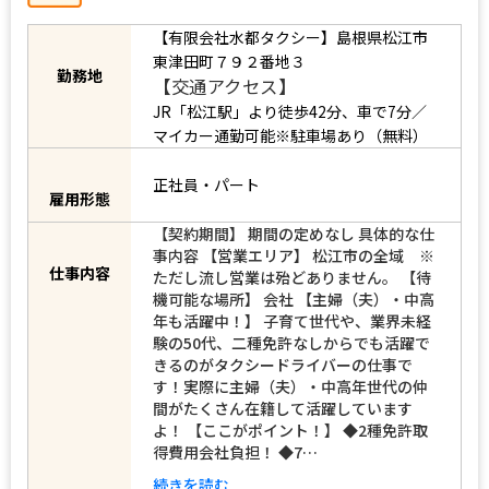
【有限会社水都タクシー】島根県松江市
東津田町７９２番地３
【交通アクセス】
勤務地
JR「松江駅」より徒歩42分、車で7分／
マイカー通勤可能※駐車場あり（無料）
正社員・パート
雇用形態
【契約期間】 期間の定めなし 具体的な仕
事内容 【営業エリア】 松江市の全域 ※
ただし流し営業は殆どありません。 【待
仕事内容
機可能な場所】 会社 【主婦（夫）・中高
年も活躍中！】 子育て世代や、業界未経
験の50代、二種免許なしからでも活躍で
きるのがタクシードライバーの仕事で
す！実際に主婦（夫）・中高年世代の仲
間がたくさん在籍して活躍しています
よ！ 【ここがポイント！】 ◆2種免許取
得費用会社負担！ ◆7…