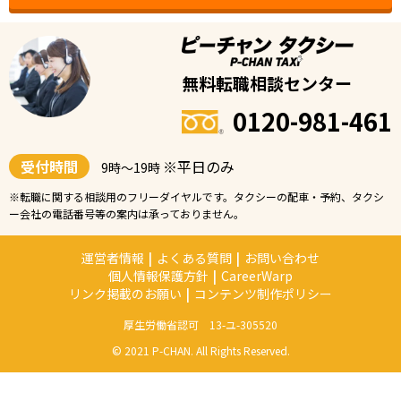
無料転職相談センター
0120-981-461
受付時間
※平日のみ
9時〜19時
※転職に関する相談用のフリーダイヤルです。タクシーの配車・予約、タクシ
ー会社の電話番号等の案内は承っておりません。
運営者情報
|
よくある質問
|
お問い合わせ
個人情報保護方針
|
CareerWarp
リンク掲載のお願い
|
コンテンツ制作ポリシー
厚生労働省認可 13-ユ-305520
© 2021 P-CHAN. All Rights Reserved.