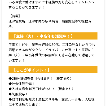
いる環境で働けますので未経験の方も安心してチャレンジ
することができますよ！
【待機】
江津営業所、江津市内の駅や病院、商業施設等で複数ヵ
所。
【主婦（夫）・中高年も活躍中！】
子育て世代や、業界未経験の50代、二種免許なしからでも
活躍できるのがタクシードライバーの仕事です！実際に主
婦（夫）・中高年世代の仲間がたくさん在籍して活躍して
いますよ！
【ここがポイント！】
◆2種免許取得費用会社負担！（規定あり）
◆社会保険完備！
◆入社支度金10万円支給あり！（規定あり）
◆制服貸与！
◆教育制度も充実！運転スキルも、交通ルールも、入社後
に全てお教えします！