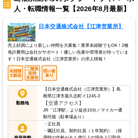
人・転職情報一覧【2026年8月最新】
日本交通株式会社【江津営業所】
売上好調により新しい仲間を大募集！業界未経験でもOK！2種
免許費用は会社がサポート！優しい先輩や管理者が待っていま
す！日本交通株式会社（江津営業所）の求人情報！
【日本交通株式会社（江津営業所）】島
根県江津市嘉久志町イ1245-3
【交通アクセス】
勤務地
JR「江津駅」より徒歩10分／マイカー通
勤可能（駐車場あり）
・正社員
・嘱託社員、契約社員（１年契約）
（採
用時の年齢が６１歳以上の場合上記取扱
雇用形態