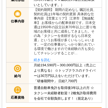
いとしています。）
【契約期間】 期間の定めなし 嘱託社員、
契約社員は1年毎の契約更新 具体的な仕
事内容 【営業エリア】 江津市 【無線配
仕事内容
車】 お客様からの配車依頼です。日本交
通は1950年の設立以来70年以上に渡り地
域のお客様と共に成長してきました。そ
の為「タクシーを依頼するなら日本交
通」というお客様が多くいらっしゃいま
す。一定の仕事量がしっかり保たれてい
る環境で働けますので未経験の方も安心
してチャレンジすることが…
続きを読む
月給194,590円～300,000円以上（売上に
より異なる）
☆トップクラスのドライバ
ーは30万円以上をいただけています。
給与
「研修期間中」
日給7,700円
普通自動車免許を取得後3年以上の方
☆
タクシー未経験者歓迎！2種免許取得費用
応募資格
を会社で全額負担します！（規定あり）