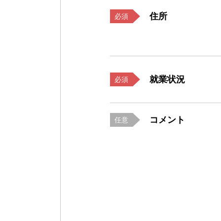
住所
必須
就業状況
必須
コメント
任意