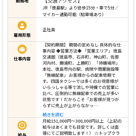
【交通アクセス】
勤務地
JR「徳島駅」より徒歩15分・車で5分／
マイカー通勤可能（駐車場あり）
正社員
雇用形態
【契約期間】 期間の定めなし 具体的な仕
事内容 ◆営業方法◆ 「営業エリア」 徳島
交通圏（徳島市、石井町、神山町、佐那
仕事内容
河内村、勝浦町、上勝町） 「待機場所」
本社、徳島市内の駅、病院や商業施設等
「無線配車」 お客様からの配車依頼で
す。四国タクシーでは多くのお得意様が
いらっしゃる等で流しや待機での営業に
比べ、圧倒的に無線配車での売上が多い
状態です！だからこそ「お客様が見つか
らずに売上が上がらなかっ…
続きを読む
月給151,000円～300,000円以上 （上記の
給与はあくまでも目安です。詳しくは面
接にてご説明致します！） ☆トップクラ
給与