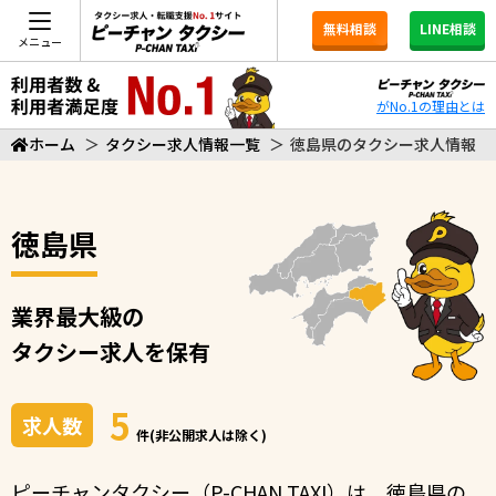
無料相談
LINE相談
メニュー
がNo.1の理由とは
ホーム
＞
タクシー求人情報一覧
＞
徳島県のタクシー求人情報
徳島県
業界最大級の
タクシー求人を保有
5
求人数
件(非公開求人は除く)
ピーチャンタクシー（P-CHAN TAXI）は、徳島県の