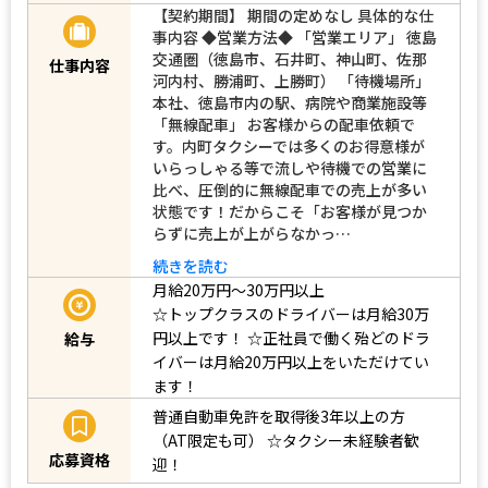
【契約期間】 期間の定めなし 具体的な仕
事内容 ◆営業方法◆ 「営業エリア」 徳島
交通圏（徳島市、石井町、神山町、佐那
仕事内容
河内村、勝浦町、上勝町） 「待機場所」
本社、徳島市内の駅、病院や商業施設等
「無線配車」 お客様からの配車依頼で
す。内町タクシーでは多くのお得意様が
いらっしゃる等で流しや待機での営業に
比べ、圧倒的に無線配車での売上が多い
状態です！だからこそ「お客様が見つか
らずに売上が上がらなかっ…
続きを読む
月給20万円～30万円以上
☆トップクラスのドライバーは月給30万
円以上です！
☆正社員で働く殆どのドラ
給与
イバーは月給20万円以上をいただけてい
ます！
普通自動車免許を取得後3年以上の方
（AT限定も可）
☆タクシー未経験者歓
応募資格
迎！