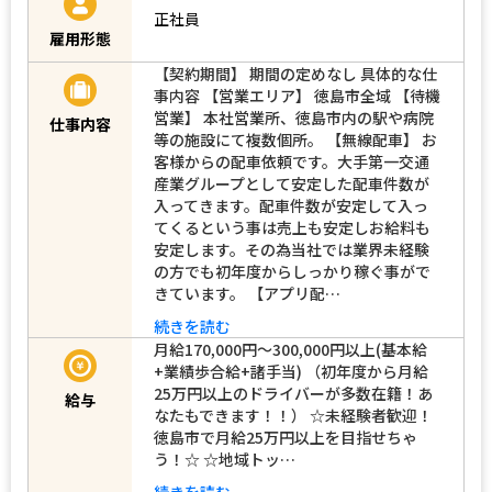
正社員
雇用形態
【契約期間】 期間の定めなし 具体的な仕
事内容 【営業エリア】 徳島市全域 【待機
営業】 本社営業所、徳島市内の駅や病院
仕事内容
等の施設にて複数個所。 【無線配車】 お
客様からの配車依頼です。大手第一交通
産業グループとして安定した配車件数が
入ってきます。配車件数が安定して入っ
てくるという事は売上も安定しお給料も
安定します。その為当社では業界未経験
の方でも初年度からしっかり稼ぐ事がで
きています。 【アプリ配…
続きを読む
月給170,000円～300,000円以上(基本給
+業績歩合給+諸手当) （初年度から月給
25万円以上のドライバーが多数在籍！あ
給与
なたもできます！！） ☆未経験者歓迎！
徳島市で月給25万円以上を目指せちゃ
う！☆ ☆地域トッ…
続きを読む