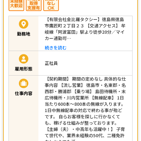
【有限会社金比羅タクシー】徳島県徳島
市鷹匠町２丁目２３ 【交通アクセス】 牟
岐線「阿波富田」駅より徒歩20分／マイ
勤務地
カー通勤可…
続きを読む
正社員
雇用形態
【契約期間】 期間の定めなし 具体的な仕
事内容 【流し営業】 徳島市・名東郡・名
西郡・勝浦郡 【乗り場】 島田待機所・末
仕事内容
広待機所・川内営業所 【無線配車】 1日
当たり600本～800本の無線が入ります。
1日中無線配車の対応で終わる事が殆ど
です。 自らお客様を探しに行かなくて
も、稼げる仕組みが整っております。
【主婦（夫）・中高年も活躍中！】 子育
て世代や、業界未経験の50代、二種免許