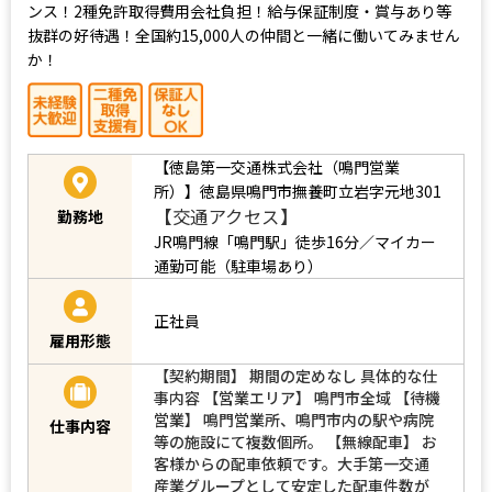
ンス！2種免許取得費用会社負担！給与保証制度・賞与あり等
抜群の好待遇！全国約15,000人の仲間と一緒に働いてみません
か！
【徳島第一交通株式会社（鳴門営業
所）】徳島県鳴門市撫養町立岩字元地301
【交通アクセス】
勤務地
JR鳴門線「鳴門駅」徒歩16分／マイカー
通勤可能（駐車場あり）
正社員
雇用形態
【契約期間】 期間の定めなし 具体的な仕
事内容 【営業エリア】 鳴門市全域 【待機
営業】 鳴門営業所、鳴門市内の駅や病院
仕事内容
等の施設にて複数個所。 【無線配車】 お
客様からの配車依頼です。大手第一交通
産業グループとして安定した配車件数が