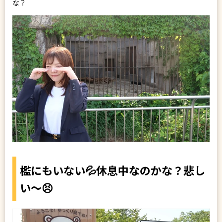
な？
檻にもいない💦休息中なのかな？悲し
い～😣