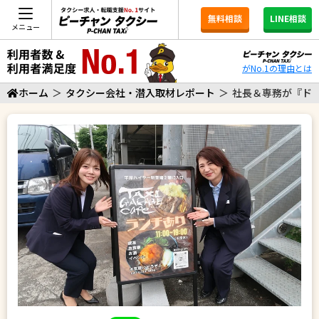
無料相談
LINE相談
メニュー
がNo.1の理由とは
ホーム
＞
タクシー会社・潜入取材レポート
＞
社長＆専務が『ド