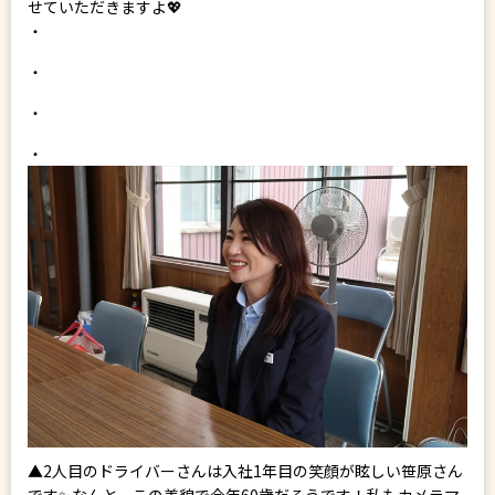
せていただきますよ💖
・
・
・
・
▲2人目のドライバーさんは入社1年目の笑顔が眩しい笹原さん
です✨なんと、この美貌で今年60歳だそうです！私もカメラマ