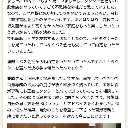
ました。TVなどでもよく見ていましたし、タクシー会社なのに
飲食店をやっていてすごく不思議な会社だと思っていました。
なので、これを機に思い切って話を聞いてみようと思い、会社
に直接電話をしたのがきっかけです。あとはやはり、前職では
収入面があまり高くなかったので家庭をもっと楽にしたいとい
う思いがあり退職を決めました。
でも転職は人生を左右する大切なことなので、正直タクシーだ
けを見ていたわけではなくバス会社も受けていて内定をいただ
いていました。
渡部
：バス会社からも内定をいただいていたんですね！！タク
シーを選んだ決め手は何だったんですか？
栗原さん
：正直凄く悩みました。ですが、面接していただいた
百瀬専務のお人柄の良さが凄く印象深く残っていて、実際に百
瀬専務にも正直にタクシーとバスで迷っていることを相談しま
した。その際に百瀬専務は親身に向き合ってくださり、最後は
自分の思う方を選べばいいよ！とアドバイスをくれました。悩
みに悩んだ結果、自分のことを尊重して下さった百瀬専務と一
緒に働きたいと思ってタクシーを選んで今ここにいます！