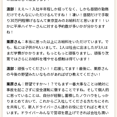
渡部
：ええ～！入社半年程しか経ってなく、しかも昼間の勤務
だけでそんなにいただけるんですね！！凄い！昼間だけで手取
り30万円程稼げるなんて東京並みのお給料だと思います！！い
かに平岸ハイヤーさんに対する予約数が多いかが分かります
ね！
栗原さん
：本当に思った以上にお給料をいただけています。で
も、私には子供が4人いまして、1人は社会に出ましたが3人は
まだ学費がかかります。もっともっと頑張りますし、頑張り次
第ではさらにお給料を増やせる感触は得ています！
渡部
：頑張ってください！！応援してます！最後に、栗原さん
の今後の野望みたいなものがあればぜひ教えてください！
栗原さん
：野望ですか～！？でもまず一番大事なことは絶対に
事故を起こさずに安全運転に徹することですね。そして個人的
に思っていることは、自分が経験し蓄積したノウハウをしっか
りまとめておいて、これからご入社してくださる方たちにそれ
を共有して、新人ドライバーさん達のお役に立てればと考えて
います。ドライバーみんなで営収を底上げできれば会社も潤い