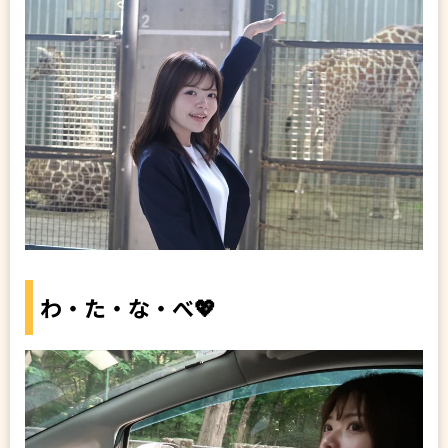
わ・た・な・べ💖