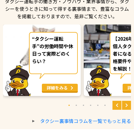
タクシー運転手の働き方・ノウハウ・業界事情から、タク
シーを使うときに知って得する裏事情まで、
豊富なコラム
を掲載しておりますので、是非ご覧ください。
“タクシー運転
【2026
手”の労働時間や休
個人タク
日って実際どのく
者になる
らい？
格要件や
を解説！
に最短で
詳細をみる
詳
タクシー裏事情コラムを一覧でもっと見る