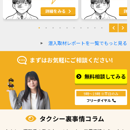
詳細をみる
詳
潜入取材レポートを一覧でもっと見る
まずはお気軽にご相談ください!
無料相談してみる
9時〜19時
※平日のみ
フリーダイヤル
タクシー裏事情コラム