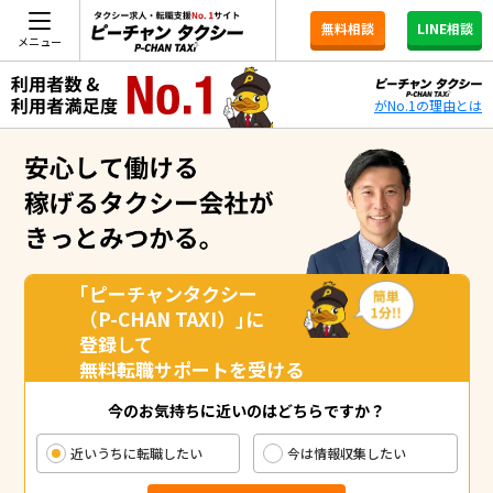
無料相談
LINE相談
メニュー
がNo.1の理由とは
｢ピーチャンタクシー
（P-CHAN TAXI）｣に
登録して
無料転職サポートを受ける
今のお気持ちに近いのはどちらですか？
近いうちに転職したい
今は情報収集したい