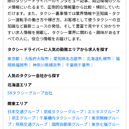
際のタクシードライバーのインタビュー記事、周辺環境のグル
メ情報にいたるまで、圧倒的な情報量から比較・検討していた
だけます。また、タクシー裏事情では業界情報や豆知識・タク
シー運転手の働き方や稼ぎ方、お客様として使うタクシーの豆
知識など最新ニュースの発信、そして豊富で見やすく分かりや
すい求人情報を掲載し、タクシー業界に関わる・興味があるす
べての人に、役立つ情報をお届けします。
タクシードライバーに人気の勤務エリアから求人を探す
東京都
｜
大阪府大阪市
｜
愛知県名古屋市
｜
北海道札幌市
｜
福
岡県福岡市
｜
神奈川県横浜市
｜
千葉県千葉市
｜
人気のタクシー会社から探す
北海道エリア
SKタクシーグループ会社
関東エリア
日本交通グループ
｜
京成タクシーグループ
｜
エミタスグループ
｜
京王グループ
｜
千葉構内タクシーグループ
｜
東京無線グルー
プ
｜
飛鳥交通グループ
｜
国際自動車グループ
｜
東京七福グルー