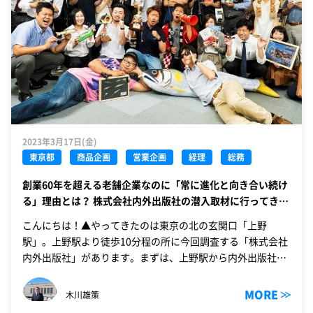
2023年3月17日(金)
東京都
商品企画
営業企画
経理
総務
創業60年を超える老舗企業なのに「常に進化と向き合い続け
る」理由とは？ 株式会社内外出版社の潜入取材に行ってき
た！
こんにちは！▲やってきたのは東京の北の玄関口「上野
駅」。上野駅より徒歩10分程の所に今回調査する「株式会社
内外出版社」があります。まずは、上野駅から内外出版社さ
んまでの道のりの調査から始めたいと思いま…
MORE
木川雄策