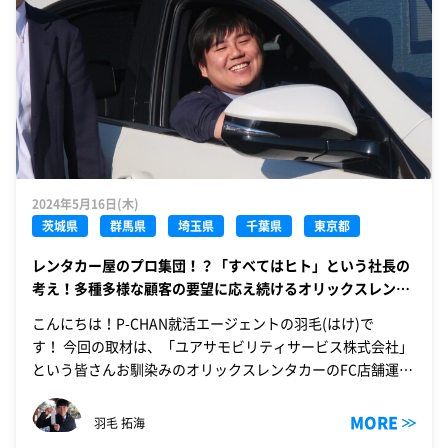
2024年5月16日(木)
茨城県
群馬県
埼玉県
千葉県
東京都
レンタカー屋のプロ集団！？「すべてはヒト」という社長の
考え！多種多様な顧客の要望に応え続けるオリックスレンタ
カーFC店舗全国3位の「ユアサモビリティサービス」の潜入
こんにちは！P-CHAN就活エージェントの羽毛(はけ)で
取材に行ってきた！
す！ 今回の取材は、「ユアサモビリティサービス株式会社」
という皆さんお馴染みのオリックスレンタカーのFC店舗運営
会社での取材です。その…
MORE
羽毛 拓海