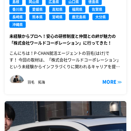
島根
岡山県
広島県
山口県
徳島県
香川県
愛媛県
高知県
福岡県
佐賀県
長崎県
熊本県
宮崎県
鹿児島県
大分県
沖縄県
未経験からプロへ！安心の研修制度と仲間との絆が魅力の
「株式会社ワールドコーポレーション」に行ってきた！
こんにちは！P-CHAN就活エージェントの羽毛(はけ)で
す！ 今回の取材は、「株式会社ワールドコーポレーション」
という未経験からインフラづくりに関われるキャリアを提供
している、建設業界を支え…
MORE
羽毛 拓海