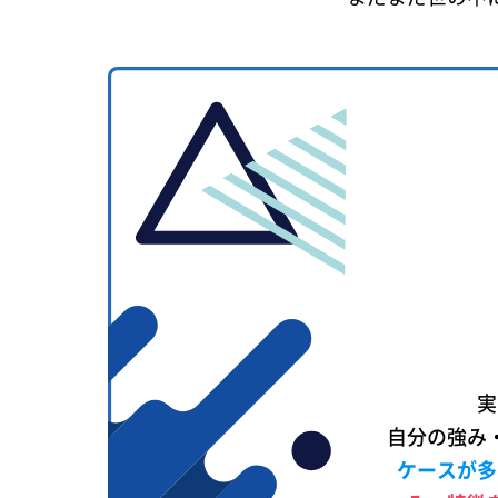
実
自分の強み
ケースが多