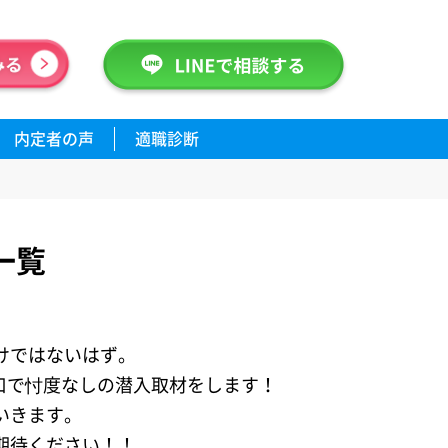
内定者の声
適職診断
一覧
けではないはず。
り口で忖度なしの潜入取材をします！
いきます。
期待ください！！