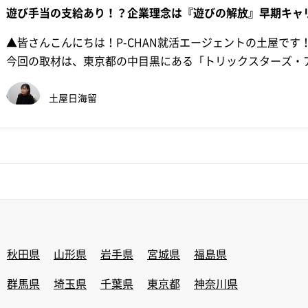
遊び手当の支給あり！？企業理念は『遊びの解放』早期キャ
るトリックスターズ・アレアの潜入取材に行ってきた！
▲皆さんこんにちは！P-CHAN就活エージェントの土屋で
今回の取材は、東京都の中目黒にある「トリックスターズ・
とい…
土屋日海留
秋田県
山形県
岩手県
宮城県
福島県
群馬県
埼玉県
千葉県
東京都
神奈川県