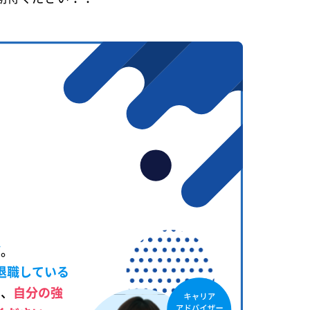
び
。
退職している
く、
自分の強