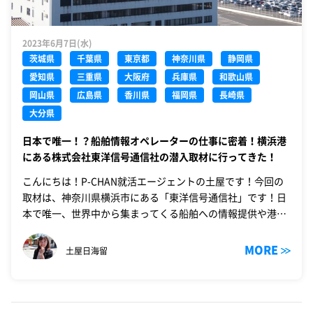
2023年6月7日(水)
茨城県
千葉県
東京都
神奈川県
静岡県
愛知県
三重県
大阪府
兵庫県
和歌山県
岡山県
広島県
香川県
福岡県
長崎県
大分県
日本で唯一！？船舶情報オペレーターの仕事に密着！横浜港
にある株式会社東洋信号通信社の潜入取材に行ってきた！
こんにちは！P-CHAN就活エージェントの土屋です！今回の
取材は、神奈川県横浜市にある「東洋信号通信社」です！日
本で唯一、世界中から集まってくる船舶への情報提供や港湾
の入出港管理を行なっていると…！日…
MORE
土屋日海留