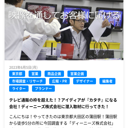
2023年6月5日(月)
東京都
営業
商品企画
営業企画
市場調査・リサーチ
広報・PR
デザイナー
編集者
ライター
プランナー
テレビ通販の枠を超えた！？アイディアが『カタチ』になる
会社！ディーニーズ株式会社に潜入取材に行ってきた！
こんにちは！やってきたのは東京都大田区の蒲田駅！蒲田駅
から徒歩5分の所に今回調査する「ディーニーズ株式会社」