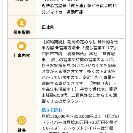
近鉄名古屋線「霞ヶ浦」駅から徒歩約14
分／マイカー通勤可能
正社員
雇用形態
【契約期間】 期間の定めなし 具体的な仕
事内容 ◆営業方法◆ 「流し営業エリア」
四日市市内 「待機場所」 本社 「無線配
仕事内容
車」 流しの営業や待機の営業のように、
自らお客様を見つけにいかなくても配車
注文が入る働き方です。多くの固定客を
かかえていますので、安定した仕事量を
確保する事ができます。 【主婦（夫）・
中高年も活躍中！】 子育て世代や、業界
未経験の50代、二種免許なしからでも活
躍できるのがタクシ…
続きを読む
月給180,000円～350,000円以上 （殆どの
ドライバーは月給20万円～30万円を稼げ
ています） ☆トップドライバーは年収
給与