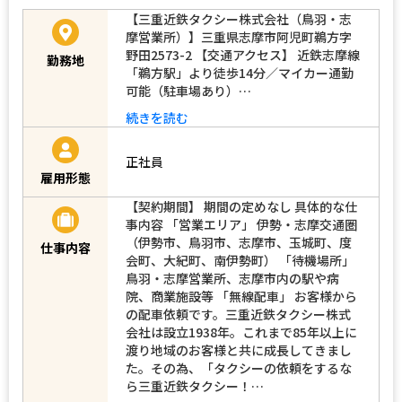
【三重近鉄タクシー株式会社（鳥羽・志
摩営業所）】三重県志摩市阿児町鵜方字
野田2573-2 【交通アクセス】 近鉄志摩線
勤務地
「鵜方駅」より徒歩14分／マイカー通勤
可能（駐車場あり）…
続きを読む
正社員
雇用形態
【契約期間】 期間の定めなし 具体的な仕
事内容 「営業エリア」 伊勢・志摩交通圏
（伊勢市、鳥羽市、志摩市、玉城町、度
仕事内容
会町、大紀町、南伊勢町） 「待機場所」
鳥羽・志摩営業所、志摩市内の駅や病
院、商業施設等 「無線配車」 お客様から
の配車依頼です。三重近鉄タクシー株式
会社は設立1938年。これまで85年以上に
渡り地域のお客様と共に成長してきまし
た。その為、「タクシーの依頼をするな
ら三重近鉄タクシー！…