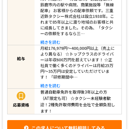
町、川越町） 「待機場所」 鈴鹿営業所、
鈴鹿市内の駅や病院、商業施設等 「無線
配車」 お客様からの配車依頼です。三重
近鉄タクシー株式会社は設立1938年。こ
れまで85年以上に渡り地域のお客様と共
に成長してきました。その為、「タクシ
ーの依頼をするなら三…
続きを読む
月給176,979円～400,000円以上（売上に
より異なる） ☆トップクラスのドライバ
ーは年収600万円を超えています！ ☆正
給与
社員で働く多くのドライバーは月給25万
円～35万円は安定していただけていま
す！ 「研修期間中…
続きを読む
普通自動車免許を取得後3年以上の方
（AT限定も可）
☆タクシー未経験者歓
迎！2種免許取得費用を会社で全額負担し
応募資格
ます！