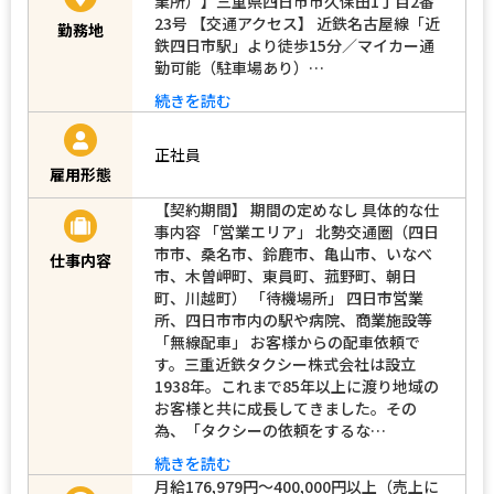
業所）】三重県四日市市久保田1丁目2番
23号 【交通アクセス】 近鉄名古屋線「近
勤務地
鉄四日市駅」より徒歩15分／マイカー通
勤可能（駐車場あり）…
続きを読む
正社員
雇用形態
【契約期間】 期間の定めなし 具体的な仕
事内容 「営業エリア」 北勢交通圏（四日
市市、桑名市、鈴鹿市、亀山市、いなべ
仕事内容
市、木曽岬町、東員町、菰野町、朝日
町、川越町） 「待機場所」 四日市営業
所、四日市市内の駅や病院、商業施設等
「無線配車」 お客様からの配車依頼で
す。三重近鉄タクシー株式会社は設立
1938年。これまで85年以上に渡り地域の
お客様と共に成長してきました。その
為、「タクシーの依頼をするな…
続きを読む
月給176,979円～400,000円以上（売上に