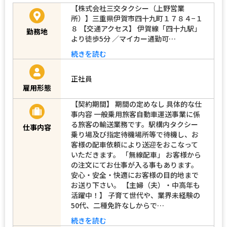
【株式会社三交タクシー（上野営業
所）】三重県伊賀市四十九町１７８４−１
８ 【交通アクセス】 伊賀線「四十九駅」
勤務地
より徒歩5分 ／マイカー通勤可…
続きを読む
正社員
雇用形態
【契約期間】 期間の定めなし 具体的な仕
事内容 一般乗用旅客自動車運送事業に係
る旅客の輸送業務です。駅構内タクシー
仕事内容
乗り場及び指定待機場所等で待機し、お
客様の配車依頼により送迎をおこなって
いただきます。 「無線配車」 お客様から
の注文にてお仕事が入る事もあります。
安心・安全・快適にお客様の目的地まで
お送り下さい。 【主婦（夫）・中高年も
活躍中！】 子育て世代や、業界未経験の
50代、二種免許なしからで…
続きを読む