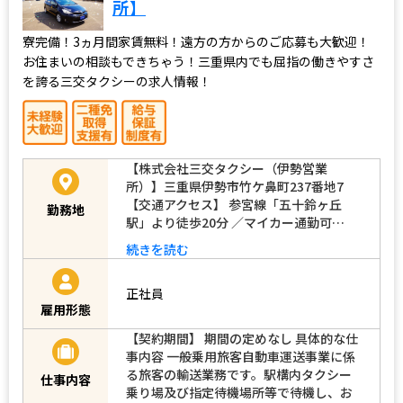
所】
寮完備！3ヵ月間家賃無料！遠方の方からのご応募も大歓迎！
お住まいの相談もできちゃう！三重県内でも屈指の働きやすさ
を誇る三交タクシーの求人情報！
【株式会社三交タクシー（伊勢営業
所）】三重県伊勢市竹ケ鼻町237番地7
【交通アクセス】 参宮線「五十鈴ヶ丘
勤務地
駅」より徒歩20分 ／マイカー通勤可…
続きを読む
正社員
雇用形態
【契約期間】 期間の定めなし 具体的な仕
事内容 一般乗用旅客自動車運送事業に係
る旅客の輸送業務です。駅構内タクシー
仕事内容
乗り場及び指定待機場所等で待機し、お