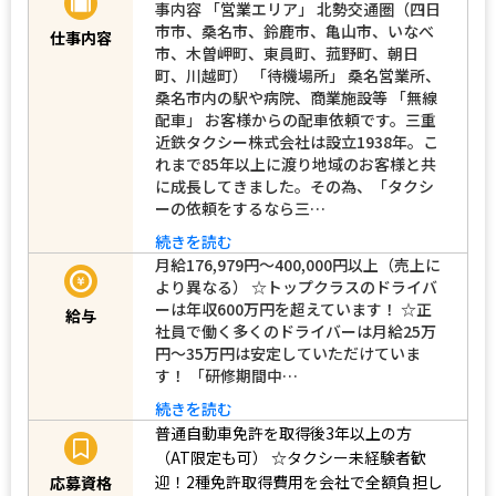
事内容 「営業エリア」 北勢交通圏（四日
市市、桑名市、鈴鹿市、亀山市、いなべ
仕事内容
市、木曽岬町、東員町、菰野町、朝日
町、川越町） 「待機場所」 桑名営業所、
桑名市内の駅や病院、商業施設等 「無線
配車」 お客様からの配車依頼です。三重
近鉄タクシー株式会社は設立1938年。こ
れまで85年以上に渡り地域のお客様と共
に成長してきました。その為、「タクシ
ーの依頼をするなら三…
続きを読む
月給176,979円～400,000円以上（売上に
より異なる） ☆トップクラスのドライバ
ーは年収600万円を超えています！ ☆正
給与
社員で働く多くのドライバーは月給25万
円～35万円は安定していただけていま
す！ 「研修期間中…
続きを読む
普通自動車免許を取得後3年以上の方
（AT限定も可）
☆タクシー未経験者歓
迎！2種免許取得費用を会社で全額負担し
応募資格