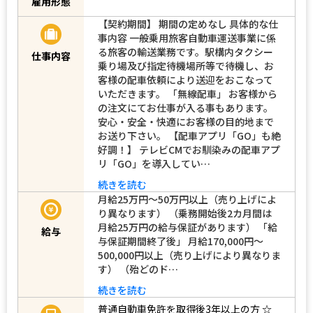
雇用形態
【契約期間】 期間の定めなし 具体的な仕
事内容 一般乗用旅客自動車運送事業に係
る旅客の輸送業務です。駅構内タクシー
仕事内容
乗り場及び指定待機場所等で待機し、お
客様の配車依頼により送迎をおこなって
いただきます。 「無線配車」 お客様から
の注文にてお仕事が入る事もあります。
安心・安全・快適にお客様の目的地まで
お送り下さい。 【配車アプリ「GO」も絶
好調！】 テレビCMでお馴染みの配車アプ
リ「GO」を導入してい…
続きを読む
月給25万円～50万円以上（売り上げによ
り異なります） （乗務開始後2カ月間は
月給25万円の給与保証があります） 「給
給与
与保証期間終了後」 月給170,000円～
500,000円以上（売り上げにより異なりま
す） （殆どのド…
続きを読む
普通自動車免許を取得後3年以上の方
☆