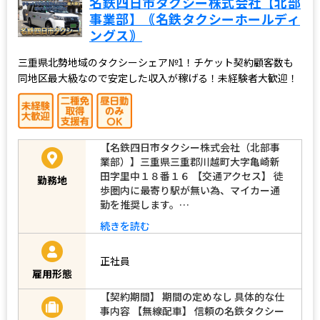
名鉄四日市タクシー株式会社【北部
事業部】｟名鉄タクシーホールディ
ングス｠
三重県北勢地域のタクシーシェア№1！チケット契約顧客数も
同地区最大級なので安定した収入が稼げる！未経験者大歓迎！
【名鉄四日市タクシー株式会社（北部事
業部）】三重県三重郡川越町大字亀崎新
田字里中１８番１６ 【交通アクセス】 徒
勤務地
歩圏内に最寄り駅が無い為、マイカー通
勤を推奨します。…
続きを読む
正社員
雇用形態
【契約期間】 期間の定めなし 具体的な仕
事内容 【無線配車】 信頼の名鉄タクシー