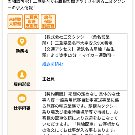
の相談可能！三重県内でも屈指の働きやすさを誇る三交タクシ
ーの求人情報！
【株式会社三交タクシー（桑名営業
所）】三重県桑名市大字安永900番地
【交通アクセス】 近鉄名古屋線「益生
勤務地
駅」より徒歩15分 ／マイカー通勤可…
続きを読む
正社員
雇用形態
【契約期間】 期間の定めなし 具体的な仕
事内容 一般乗用旅客自動車運送事業に係
る旅客の輸送業務です。駅構内タクシー
仕事内容
乗り場及び指定待機場所等で待機し、お
客様の配車依頼により送迎をおこなって
いただきます。 「無線配車」 お客様から
の注文にてお仕事が入る事もあります。