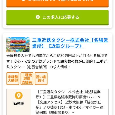
この求人について無料相談してみる
この求人に応募する
三重近鉄タクシー株式会社【名張営
業所】｟近鉄グループ｠
未経験者入社でも初年度から月給30万円以上が目指せる環境で
す！安心・安定の近鉄ブランドで顧客数の数が圧倒的！三重近
鉄タクシー（名張営業所）の求人情報！
【三重近鉄タクシー株式会社（名張営業
所）】三重県名張市蔵持町原出522-115
【交通アクセス】 近鉄大阪線「桔梗が丘
勤務地
駅」より徒歩18分・車で4分／マイカー通
勤可能（駐車場あり）…