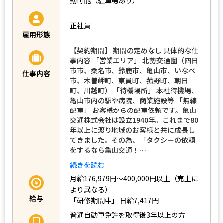
勤可能（駐車場あり）
正社員
雇用形態
【契約期間】 期間の定めなし 具体的な仕
事内容 「営業エリア」 北勢交通圏（四日
市市、桑名市、鈴鹿市、亀山市、いなべ
仕事内容
市、木曽岬町、東員町、菰野町、朝日
町、川越町） 「待機場所」 本社待機場、
亀山市内の駅や病院、商業施設等 「無線
配車」 お客様からの配車依頼です。亀山
交通株式会社は設立1940年。これまで80
年以上に渡り地域のお客様と共に成長し
てきました。その為、「タクシーの依頼
をするなら亀山交通！…
続きを読む
月給176,979円～400,000円以上（売上に
より異なる）
給与
「研修期間中」
日給7,417円
普通自動車免許を取得後3年以上の方