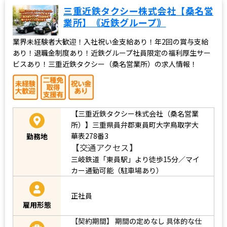
三重近鉄タクシー株式会社【桑名営
業所】｟近鉄グループ｠
業界未経験者大歓迎！入社祝い金支給あり！年2回の賞与支給
あり！退職金制度あり！近鉄グループ社員限定の福利厚生サー
ビスあり！三重近鉄タクシー（桑名営業所）の求人情報！
【三重近鉄タクシー株式会社（桑名営業
所）】三重県員弁郡東員町大字鳥取字大
華表278番3
勤務地
【交通アクセス】
三岐鉄道「東員駅」より徒歩15分／マイ
カー通勤可能（駐車場あり）
正社員
雇用形態
【契約期間】 期間の定めなし 具体的な仕