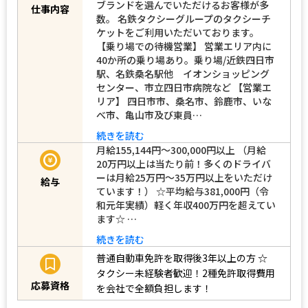
ブランドを選んでいただけるお客様が多
仕事内容
数。 名鉄タクシーグループのタクシーチ
ケットをご利用いただいております。
【乗り場での待機営業】 営業エリア内に
40か所の乗り場あり。乗り場/近鉄四日市
駅、名鉄桑名駅他 イオンショッピング
センター、市立四日市病院など 【営業エ
リア】 四日市市、桑名市、鈴鹿市、いな
べ市、亀山市及び東員…
続きを読む
月給155,144円～300,000円以上 （月給
20万円以上は当たり前！多くのドライバ
ーは月給25万円～35万円以上をいただけ
給与
ています！） ☆平均給与381,000円（令
和元年実績）軽く年収400万円を超えてい
ます☆ …
続きを読む
普通自動車免許を取得後3年以上の方
☆
タクシー未経験者歓迎！2種免許取得費用
応募資格
を会社で全額負担します！