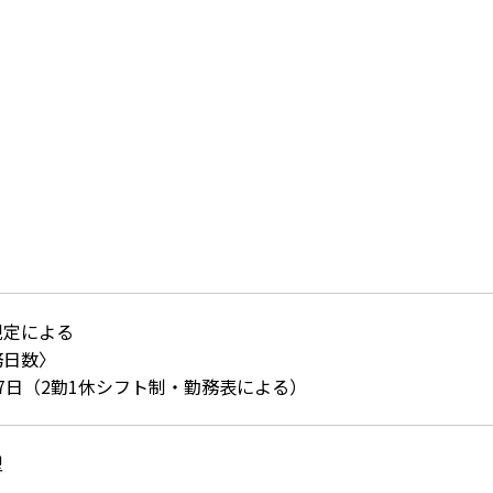
規定による
務日数〉
7日（2勤1休シフト制・勤務表による）
型