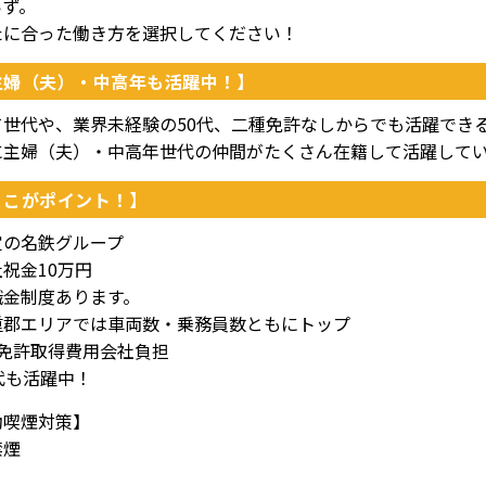
らず。
たに合った働き方を選択してください！
主婦（夫）・中高年も活躍中！】
て世代や、業界未経験の50代、二種免許なしからでも活躍でき
に主婦（夫）・中高年世代の仲間がたくさん在籍して活躍して
ここがポイント！】
定の名鉄グループ
祝金10万円
職金制度あります。
重郡エリアでは車両数・乗務員数ともにトップ
種免許取得費用会社負担
代も活躍中！
動喫煙対策】
禁煙