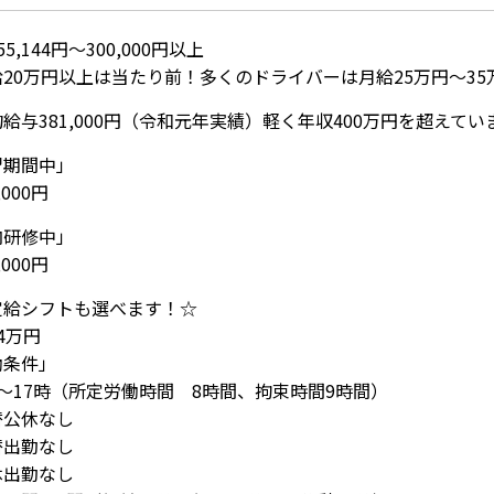
5,144円～300,000円以上
給20万円以上は当たり前！多くのドライバーは月給25万円～3
給与381,000円（令和元年実績）軽く年収400万円を超えてい
習期間中」
000円
内研修中」
000円
定給シフトも選べます！☆
4万円
働条件」
～17時（所定労働時間 8時間、拘束時間9時間）
替公休なし
替出勤なし
休出勤なし