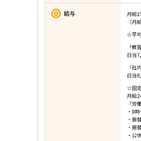
給与
月給15
（月
☆平均
「教
日当7,
「社
日当9,
☆固
月給2
「労
・8時
・振
・振
・公