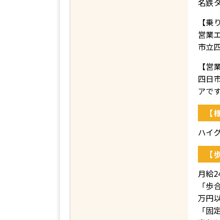
名鉄
【乗
営業
市立
【営
四日
アで
【
ハイ
【
月給
「歩
万円
「固