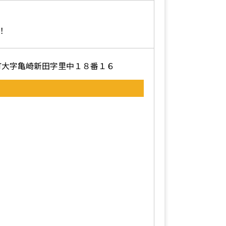
！
町大字亀崎新田字里中１８番１６