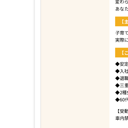
変わ
あな
【
子育
実際
【
◆安
◆入社
◆退
◆三
◆2
◆60
【受
車内