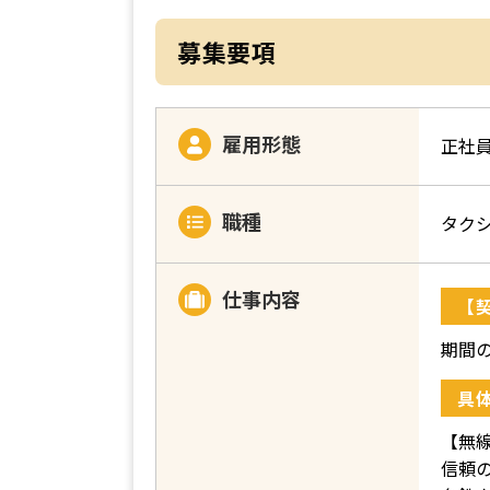
募集要項
雇用形態
正社
職種
タク
仕事内容
【
期間
具
【無
信頼