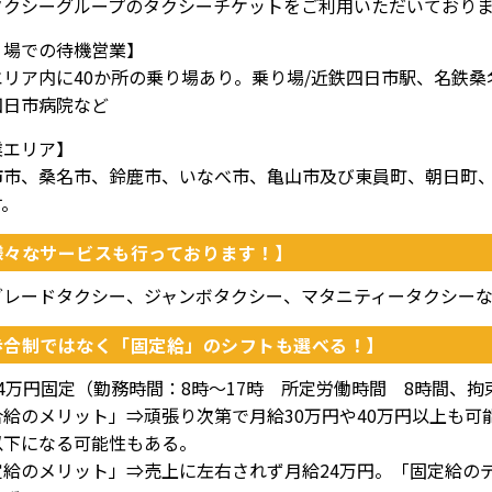
タクシーグループのタクシーチケットをご利用いただいており
り場での待機営業】
エリア内に40か所の乗り場あり。乗り場/近鉄四日市駅、名鉄
四日市病院など
業エリア】
市市、桑名市、鈴鹿市、いなべ市、亀山市及び東員町、朝日町
す。
様々なサービスも行っております！】
グレードタクシー、ジャンボタクシー、マタニティータクシーな
歩合制ではなく「固定給」のシフトも選べる！】
24万円固定（勤務時間：8時～17時 所定労働時間 8時間、
合給のメリット」⇒頑張り次第で月給30万円や40万円以上も可
以下になる可能性もある。
定給のメリット」⇒売上に左右されず月給24万円。「固定給のデ