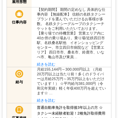
雇用形態
【契約期間】 期間の定めなし 具体的な仕
事内容 【無線配車】 信頼の名鉄タクシー
ブランドを選んでいただけるお客様が多
仕事内容
数。 名鉄タクシーグループのタクシーチ
ケットをご利用いただいております。
【乗り場での待機営業】 営業エリア内に
40か所の乗り場あり。乗り場/近鉄四日市
駅、名鉄桑名駅他 イオンショッピング
センター、市立四日市病院など 【営業エ
リア】 四日市市、桑名市、鈴鹿市、いな
べ市、亀山市及び東員…
続きを読む
月給155,144円～300,000円以上 （月給
20万円以上は当たり前！多くのドライバ
ーは月給25万円～35万円以上をいただけ
給与
ています！） ☆平均給与381,000円（令
和元年実績）軽く年収400万円を超えてい
ます☆ …
続きを読む
普通自動車免許を取得後3年以上の方
☆
タクシー未経験者歓迎！2種免許取得費用
応募資格