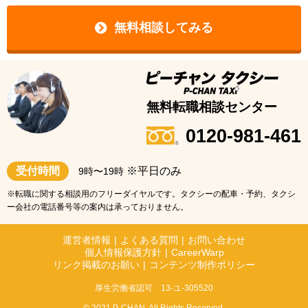
無料相談してみる
無料転職相談センター
0120-981-461
受付時間
※平日のみ
9時〜19時
※転職に関する相談用のフリーダイヤルです。タクシーの配車・予約、タクシ
ー会社の電話番号等の案内は承っておりません。
運営者情報
|
よくある質問
|
お問い合わせ
個人情報保護方針
|
CareerWarp
リンク掲載のお願い
|
コンテンツ制作ポリシー
厚生労働省認可 13-ユ-305520
© 2021 P-CHAN. All Rights Reserved.