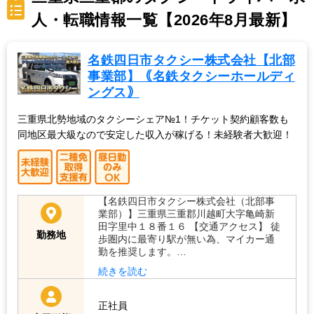
人・転職情報一覧【2026年8月最新】
名鉄四日市タクシー株式会社【北部
事業部】｟名鉄タクシーホールディ
ングス｠
三重県北勢地域のタクシーシェア№1！チケット契約顧客数も
同地区最大級なので安定した収入が稼げる！未経験者大歓迎！
【名鉄四日市タクシー株式会社（北部事
業部）】三重県三重郡川越町大字亀崎新
田字里中１８番１６ 【交通アクセス】 徒
勤務地
歩圏内に最寄り駅が無い為、マイカー通
勤を推奨します。…
続きを読む
正社員