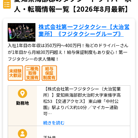
人・転職情報一覧【2026年8月最新】
株式会社第一フジタクシー【大治営
業所】｟フジタクシーグループ｠
入社1年目の年収は350万円～400万円！殆どのドライバーさん
が1年目から月給30万円超え！給与保証制度もあり安心！第一
フジタクシーの求人情報！
【株式会社第一フジタクシー（大治営業
所）】愛知県海部郡大治町大字東條字高
松53 【交通アクセス】 東山線「中村公
勤務地
園」駅よりバス約10分 ／マイカー通勤
可…
続きを読む
正社員