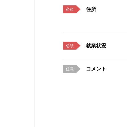
住所
必須
就業状況
必須
コメント
任意