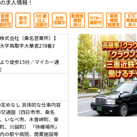
の求人情報！
株式会社（桑名営業所）】
大字鳥取字大華表278番3
】
より徒歩15分／マイカー通
）
の定めなし 具体的な仕事内容
勢交通圏（四日市市、桑名
、いなべ市、木曽岬町、東
町、川越町） 「待機場所」
内の駅や病院、商業施設等