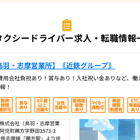
クシードライバー求人・転職情報一
鳥羽・志摩営業所】｟近鉄グループ｠
費用会社負担あり！賞与あり！入社祝い金ありなど、働
報！
株式会社（鳥羽・志摩営業
児町鵜方字野田2573-2
近鉄志摩線「鵜方駅」より徒