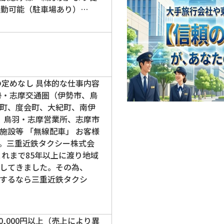
通勤可能（駐車場あり）…
の定めなし 具体的な仕事内容
勢・志摩交通圏（伊勢市、鳥
町、度会町、大紀町、南伊
」 鳥羽・志摩営業所、志摩市
施設等 「無線配車」 お客様
。三重近鉄タクシー株式会
これまで85年以上に渡り地域
してきました。その為、
するなら三重近鉄タクシ
400,000円以上（売上により異