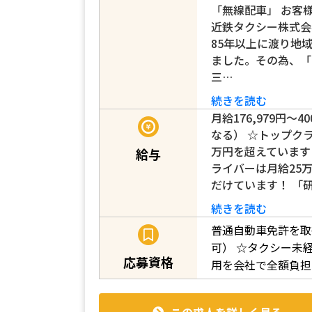
「無線配車」 お客
近鉄タクシー株式会
85年以上に渡り地
ました。その為、「
三…
続きを読む
月給176,979円～
なる） ☆トップク
万円を超えています
給与
ライバーは月給25
だけています！ 「
続きを読む
普通自動車免許を取
可）
☆タクシー未
応募資格
用を会社で全額負担