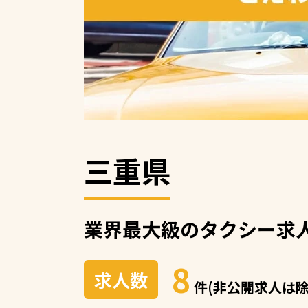
三重県
業界最大級の
タクシー求
8
求人数
件(非公開求人は除