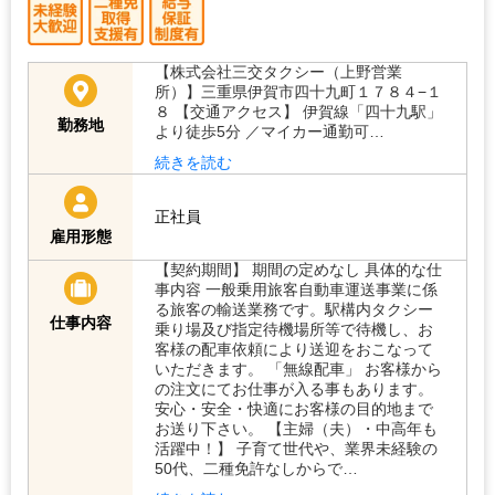
【株式会社三交タクシー（上野営業
所）】三重県伊賀市四十九町１７８４−１
８ 【交通アクセス】 伊賀線「四十九駅」
勤務地
より徒歩5分 ／マイカー通勤可…
続きを読む
正社員
雇用形態
【契約期間】 期間の定めなし 具体的な仕
事内容 一般乗用旅客自動車運送事業に係
る旅客の輸送業務です。駅構内タクシー
仕事内容
乗り場及び指定待機場所等で待機し、お
客様の配車依頼により送迎をおこなって
いただきます。 「無線配車」 お客様から
の注文にてお仕事が入る事もあります。
安心・安全・快適にお客様の目的地まで
お送り下さい。 【主婦（夫）・中高年も
活躍中！】 子育て世代や、業界未経験の
50代、二種免許なしからで…