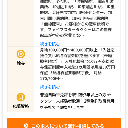
播磨町、多可町） 「待機場所」 加古川営
業所、JR加古川駅、JR東加古川駅、JR宝
殿駅、兵庫県立加古川医療センター、加
古川西市民病院、加古川中央市民病院
「無線配車」 お客様からの配車依頼で
す。ファイブスタータクシーはこの無線
配車が中心の営業とな…
続きを読む
月給300,000円～400,000円以上 「入社応
援金又は給与保証制度を選べます（未経
験者限定）」 入社応援金⇒10万円支給 給
給与
与保証制度⇒入社後3カ月間は月給30万円
保証 「給与保証期間終了後」 月給
170,700円…
続きを読む
普通自動車免許を取得後3年以上の方
☆
タクシー未経験者歓迎！2種免許取得費用
応募資格
を会社で全額負担します！
この求人について無料相談してみる