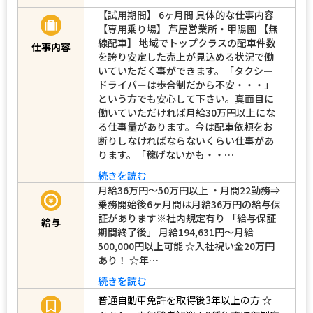
【試用期間】 6ヶ月間 具体的な仕事内容
【専用乗り場】 芦屋営業所・甲陽園 【無
線配車】 地域でトップクラスの配車件数
仕事内容
を誇り安定した売上が見込める状況で働
いていただく事ができます。「タクシー
ドライバーは歩合制だから不安・・・」
という方でも安心して下さい。真面目に
働いていただければ月給30万円以上にな
る仕事量があります。今は配車依頼をお
断りしなければならないくらい仕事があ
ります。「稼げないかも・・…
続きを読む
月給36万円～50万円以上 ・月間22勤務⇒
乗務開始後6ヶ月間は月給36万円の給与保
証があります※社内規定有り 「給与保証
給与
期間終了後」 月給194,631円～月給
500,000円以上可能 ☆入社祝い金20万円
あり！ ☆年…
続きを読む
普通自動車免許を取得後3年以上の方
☆