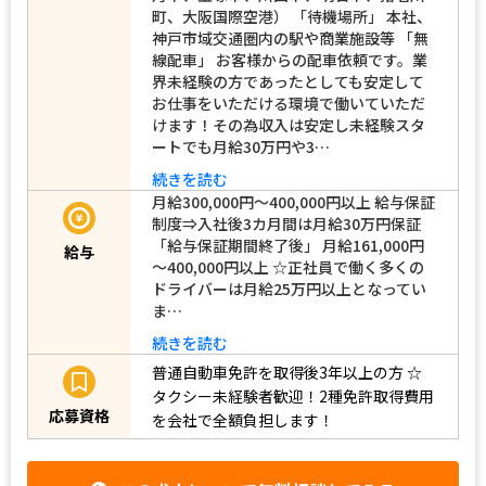
町、大阪国際空港） 「待機場所」 本社、
神戸市域交通圏内の駅や商業施設等 「無
線配車」 お客様からの配車依頼です。業
界未経験の方であったとしても安定して
お仕事をいただける環境で働いていただ
けます！その為収入は安定し未経験スタ
ートでも月給30万円や3…
続きを読む
月給300,000円～400,000円以上 給与保証
制度⇒入社後3カ月間は月給30万円保証
「給与保証期間終了後」 月給161,000円
給与
～400,000円以上 ☆正社員で働く多くの
ドライバーは月給25万円以上となってい
ま…
続きを読む
普通自動車免許を取得後3年以上の方
☆
タクシー未経験者歓迎！2種免許取得費用
応募資格
を会社で全額負担します！