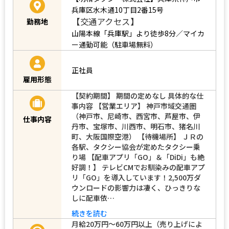
兵庫区水木通10丁目2番15号
【交通アクセス】
勤務地
山陽本線「兵庫駅」より徒歩8分／マイカ
ー通勤可能（駐車場無料）
正社員
雇用形態
【契約期間】 期間の定めなし 具体的な仕
事内容 【営業エリア】 神戸市域交通圏
（神戸市、尼崎市、西宮市、芦屋市、伊
仕事内容
丹市、宝塚市、川西市、明石市、猪名川
町、大阪国際空港） 【待機場所】 ＪＲの
各駅、タクシー協会が定めたタクシー乗
り場 【配車アプリ「GO」＆「DiDi」も絶
好調！】 テレビCMでお馴染みの配車アプ
リ「GO」を導入しています！2,500万ダ
ウンロードの影響力は凄く、ひっきりな
しに配車依…
続きを読む
月給20万円～60万円以上（売り上げによ