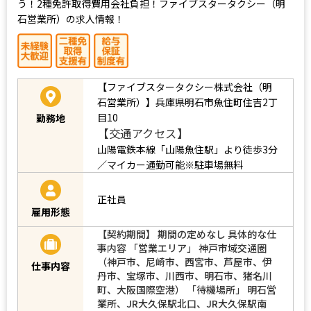
う！2種免許取得費用会社負担！ファイブスタータクシー（明
石営業所）の求人情報！
【ファイブスタータクシー株式会社（明
石営業所）】兵庫県明石市魚住町住吉2丁
目10
勤務地
【交通アクセス】
山陽電鉄本線「山陽魚住駅」より徒歩3分
／マイカー通勤可能※駐車場無料
正社員
雇用形態
【契約期間】 期間の定めなし 具体的な仕
事内容 「営業エリア」 神戸市域交通圏
（神戸市、尼崎市、西宮市、芦屋市、伊
仕事内容
丹市、宝塚市、川西市、明石市、猪名川
町、大阪国際空港） 「待機場所」 明石営
業所、JR大久保駅北口、JR大久保駅南