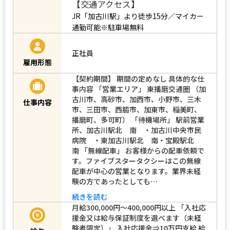
【交通アクセス】
JR「加古川駅」より徒歩15分／マイカー
通勤可能※駐車場無料
正社員
雇用形態
【契約期間】 期間の定めなし 具体的な仕
事内容 「営業エリア」 東播磨交通圏 （加
古川市、高砂市、加西市、小野市、三木
仕事内容
市、三田市、西脇市、加東市、稲美町、
播磨町、多可町） 「待機場所」 駅前営業
所、加古川駅北 南 ・加古川中央市民
病院 ・東加古川駅北 南・宝殿駅北
南 「無線配車」 お客様からの配車依頼で
す。ファイブスタータクシーはこの無線
配車が中心の営業となります。業界未経
験の方であったとしても…
続きを読む
月給300,000円～400,000円以上 「入社応
援金又は給与保証制度を選べます（未経
験者限定）」 入社応援金⇒10万円支給 給