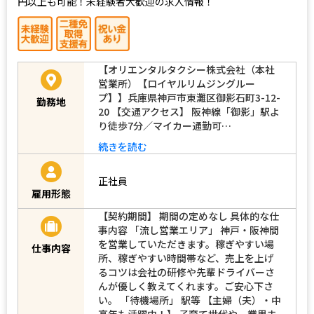
円以上も可能！未経験者大歓迎の求人情報！
【オリエンタルタクシー株式会社（本社
営業所）【ロイヤルリムジングルー
プ】】兵庫県神戸市東灘区御影石町3-12-
勤務地
20 【交通アクセス】 阪神線「御影」駅よ
り徒歩7分／マイカー通勤可…
続きを読む
正社員
雇用形態
【契約期間】 期間の定めなし 具体的な仕
事内容 「流し営業エリア」 神戸・阪神間
を営業していただきます。稼ぎやすい場
仕事内容
所、稼ぎやすい時間帯など、売上を上げ
るコツは会社の研修や先輩ドライバーさ
んが優しく教えてくれます。ご安心下さ
い。 「待機場所」 駅等 【主婦（夫）・中
高年も活躍中！】 子育て世代や、業界未