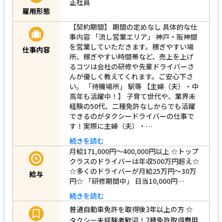
正社員
雇用形態
【契約期間】 期間の定めなし 具体的な仕
事内容 「流し営業エリア」 神戸・阪神間
を営業していただきます。稼ぎやすい場
仕事内容
所、稼ぎやすい時間帯など、売上を上げ
るコツは会社の研修や先輩ドライバーさ
んが優しく教えてくれます。ご安心下さ
い。 「待機場所」 駅等 【主婦（夫）・中
高年も活躍中！】 子育て世代や、業界未
経験の50代、二種免許なしからでも活躍
できるのがタクシードライバーの仕事で
す！実際に主婦（夫）・…
続きを読む
月給171,000円～400,000円以上 ☆トップ
クラスのドライバーは年収500万円超え☆
☆多くのドライバーが月給25万円～30万
給与
円☆ 「研修期間中」 日当10,000円…
続きを読む
普通自動車免許を取得後3年以上の方
☆
タクシー未経験者歓迎！2種免許取得費用