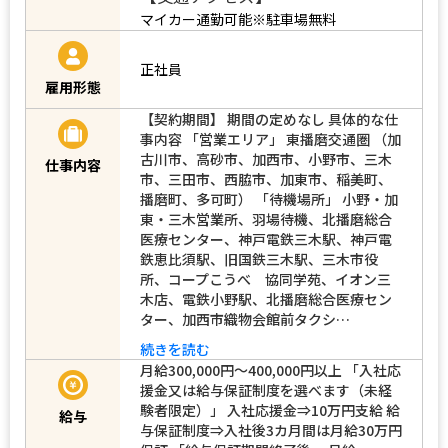
マイカー通勤可能※駐車場無料
正社員
雇用形態
【契約期間】 期間の定めなし 具体的な仕
事内容 「営業エリア」 東播磨交通圏 （加
古川市、高砂市、加西市、小野市、三木
仕事内容
市、三田市、西脇市、加東市、稲美町、
播磨町、多可町） 「待機場所」 小野・加
東・三木営業所、羽場待機、北播磨総合
医療センター、神戸電鉄三木駅、神戸電
鉄恵比須駅、旧国鉄三木駅、三木市役
所、コープこうべ 協同学苑、イオン三
木店、電鉄小野駅、北播磨総合医療セン
ター、加西市織物会館前タクシ…
続きを読む
月給300,000円～400,000円以上 「入社応
援金又は給与保証制度を選べます（未経
験者限定）」 入社応援金⇒10万円支給 給
給与
与保証制度⇒入社後3カ月間は月給30万円