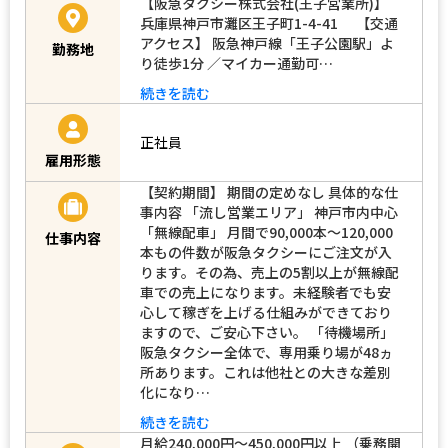
【阪急タクシー株式会社(王子営業所)】
兵庫県神戸市灘区王子町1-4-41 【交通
アクセス】 阪急神戸線「王子公園駅」よ
勤務地
り徒歩1分 ／マイカー通勤可…
続きを読む
正社員
雇用形態
【契約期間】 期間の定めなし 具体的な仕
事内容 「流し営業エリア」 神戸市内中心
「無線配車」 月間で90,000本～120,000
仕事内容
本もの件数が阪急タクシーにご注文が入
ります。その為、売上の5割以上が無線配
車での売上になります。未経験者でも安
心して稼ぎを上げる仕組みができており
ますので、ご安心下さい。 「待機場所」
阪急タクシー全体で、専用乗り場が48ヵ
所あります。これは他社との大きな差別
化になり…
続きを読む
月給240,000円～450,000円以上 （乗務開