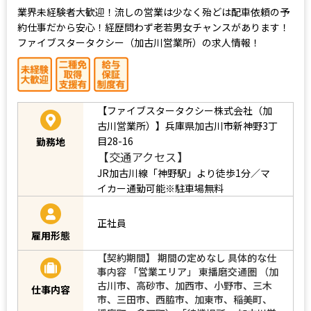
業界未経験者大歓迎！流しの営業は少なく殆どは配車依頼の予
約仕事だから安心！経歴問わず老若男女チャンスがあります！
ファイブスタータクシー（加古川営業所）の求人情報！
【ファイブスタータクシー株式会社（加
古川営業所）】兵庫県加古川市新神野3丁
目28-16
勤務地
【交通アクセス】
JR加古川線「神野駅」より徒歩1分／マ
イカー通勤可能※駐車場無料
正社員
雇用形態
【契約期間】 期間の定めなし 具体的な仕
事内容 「営業エリア」 東播磨交通圏 （加
古川市、高砂市、加西市、小野市、三木
仕事内容
市、三田市、西脇市、加東市、稲美町、