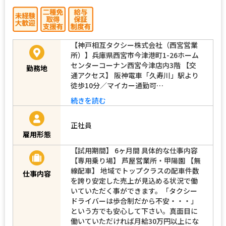
【神戸相互タクシー株式会社（西宮営業
所）】兵庫県西宮市今津港町1-26ホーム
センターコーナン西宮今津店内3階 【交
勤務地
通アクセス】 阪神電車「久寿川」駅より
徒歩10分／マイカー通勤可…
続きを読む
正社員
雇用形態
【試用期間】 6ヶ月間 具体的な仕事内容
【専用乗り場】 芦屋営業所・甲陽園 【無
線配車】 地域でトップクラスの配車件数
仕事内容
を誇り安定した売上が見込める状況で働
いていただく事ができます。「タクシー
ドライバーは歩合制だから不安・・・」
という方でも安心して下さい。真面目に
働いていただければ月給30万円以上にな