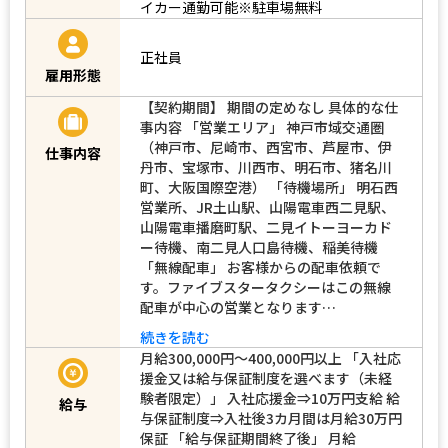
イカー通勤可能※駐車場無料
正社員
雇用形態
【契約期間】 期間の定めなし 具体的な仕
事内容 「営業エリア」 神戸市域交通圏
（神戸市、尼崎市、西宮市、芦屋市、伊
仕事内容
丹市、宝塚市、川西市、明石市、猪名川
町、大阪国際空港） 「待機場所」 明石西
営業所、JR土山駅、山陽電車西二見駅、
山陽電車播磨町駅、二見イトーヨーカド
ー待機、南二見人口島待機、稲美待機
「無線配車」 お客様からの配車依頼で
す。ファイブスタータクシーはこの無線
配車が中心の営業となります…
続きを読む
月給300,000円～400,000円以上 「入社応
援金又は給与保証制度を選べます（未経
験者限定）」 入社応援金⇒10万円支給 給
給与
与保証制度⇒入社後3カ月間は月給30万円
保証 「給与保証期間終了後」 月給