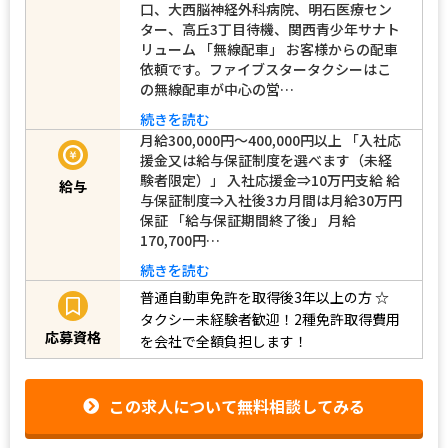
口、大西脳神経外科病院、明石医療セン
ター、高丘3丁目待機、関西青少年サナト
リューム 「無線配車」 お客様からの配車
依頼です。ファイブスタータクシーはこ
の無線配車が中心の営…
続きを読む
月給300,000円～400,000円以上 「入社応
援金又は給与保証制度を選べます（未経
験者限定）」 入社応援金⇒10万円支給 給
給与
与保証制度⇒入社後3カ月間は月給30万円
保証 「給与保証期間終了後」 月給
170,700円…
続きを読む
普通自動車免許を取得後3年以上の方
☆
タクシー未経験者歓迎！2種免許取得費用
応募資格
を会社で全額負担します！
この求人について無料相談してみる