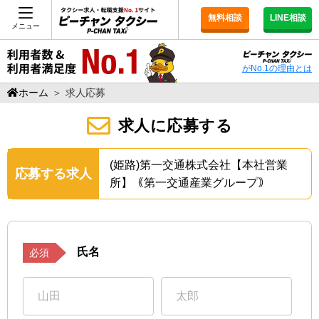
無料相談
LINE相談
メニュー
がNo.1の理由とは
ホーム
＞
求人応募
求人に応募する
(姫路)第一交通株式会社【本社営業
応募する求人
所】｟第一交通産業グループ｠
氏名
必須