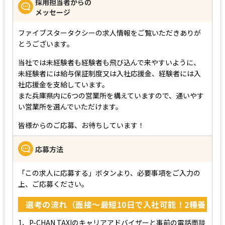
採用担当者からの
メッセージ
ファイブスタータクシーの求人情報をご覧いただきありが
とうございます。
当社では未経験者も経験者も飛び込んで来やすいように、
未経験者には給与保証制度又は入社応援金、経験者には入
社応援金を支給しています。
また兵庫県内に6つの営業所を構えていますので、通いやす
い営業所を選んでいただけます。
皆様からのご応募、お待ちしています！
応募方法
「この求人に応募する」ボタンより、必要事項をご入力の
上、ご応募ください。
選考の流れ（面接～最短10日で入社可能！2種養
成の場合は1ヶ月程で入社可能！）
1、P-CHAN TAXIのキャリアアドバイザーと事前の電話面談