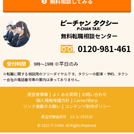
無料相談してみる
無料転職相談センター
0120-981-461
受付時間
※平日のみ
9時〜19時
※転職に関する相談用のフリーダイヤルです。タクシーの配車・予約、タクシ
ー会社の電話番号等の案内は承っておりません。
運営者情報
|
よくある質問
|
お問い合わせ
個人情報保護方針
|
CareerWarp
リンク掲載のお願い
|
コンテンツ制作ポリシー
厚生労働省認可 13-ユ-305520
© 2021 P-CHAN. All Rights Reserved.