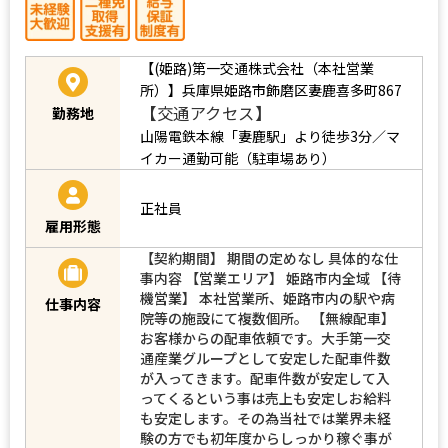
【(姫路)第一交通株式会社（本社営業
所）】兵庫県姫路市飾磨区妻鹿喜多町867
【交通アクセス】
勤務地
山陽電鉄本線「妻鹿駅」より徒歩3分／マ
イカー通勤可能（駐車場あり）
正社員
雇用形態
【契約期間】 期間の定めなし 具体的な仕
事内容 【営業エリア】 姫路市内全域 【待
機営業】 本社営業所、姫路市内の駅や病
仕事内容
院等の施設にて複数個所。 【無線配車】
お客様からの配車依頼です。大手第一交
通産業グループとして安定した配車件数
が入ってきます。配車件数が安定して入
ってくるという事は売上も安定しお給料
も安定します。その為当社では業界未経
験の方でも初年度からしっかり稼ぐ事が