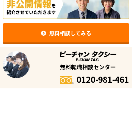
無料相談してみる
無料転職相談センター
0120-981-461
受付時間
※平日のみ
9時〜19時
※転職に関する相談用のフリーダイヤルです。タクシーの配車・予約、タクシ
ー会社の電話番号等の案内は承っておりません。
運営者情報
|
よくある質問
|
お問い合わせ
個人情報保護方針
|
CareerWarp