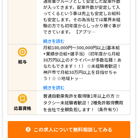
通産業グループとして安定した配車件数
が入ってきます。配車件数が安定して入
ってくるという事は売上も安定しお給料
も安定します。その為当社では業界未経
験の方でも初年度からしっかり稼ぐ事が
できています。 【アプリ…
続きを読む
月給180,000円～300,000円以上(基本給
+業績歩合給+諸手当) （初年度から月給
30万円以上のドライバーが多数在籍！あ
給与
なたもできます！！） ☆未経験者歓迎！
神戸市で月給30万円以上を目指せちゃ
う！☆ ☆地域トッ…
続きを読む
普通自動車免許を取得後1年以上の方
☆
タクシー未経験者歓迎！2種免許取得費用
応募資格
を会社で全額負担します！（条件有り）
この求人について無料相談してみる