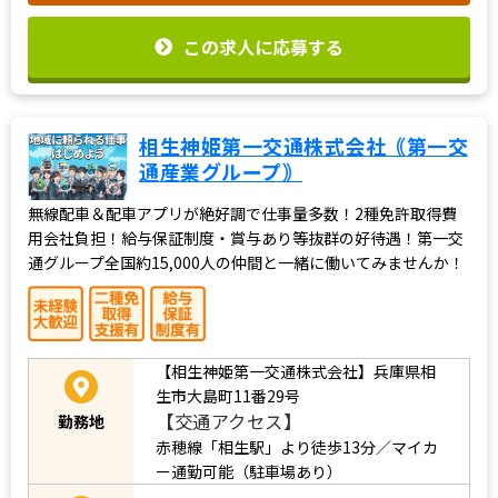
この求人に応募する
相生神姫第一交通株式会社｟第一交
通産業グループ｠
無線配車＆配車アプリが絶好調で仕事量多数！2種免許取得費
用会社負担！給与保証制度・賞与あり等抜群の好待遇！第一交
通グループ全国約15,000人の仲間と一緒に働いてみませんか！
【相生神姫第一交通株式会社】兵庫県相
生市大島町11番29号
【交通アクセス】
勤務地
赤穂線「相生駅」より徒歩13分／マイカ
ー通勤可能（駐車場あり）