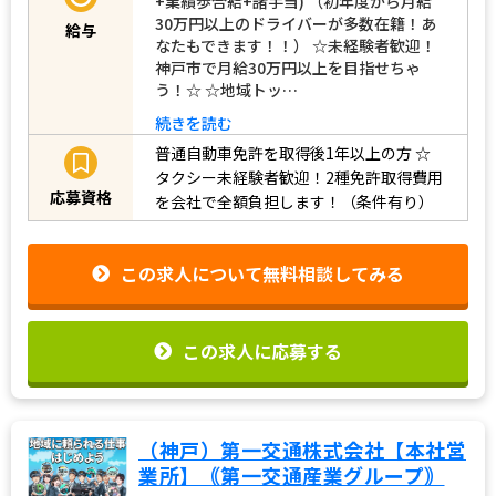
+業績歩合給+諸手当) （初年度から月給
30万円以上のドライバーが多数在籍！あ
給与
なたもできます！！） ☆未経験者歓迎！
神戸市で月給30万円以上を目指せちゃ
う！☆ ☆地域トッ…
続きを読む
普通自動車免許を取得後1年以上の方
☆
タクシー未経験者歓迎！2種免許取得費用
応募資格
を会社で全額負担します！（条件有り）
この求人について無料相談してみる
この求人に応募する
（神戸）第一交通株式会社【本社営
業所】｟第一交通産業グループ｠