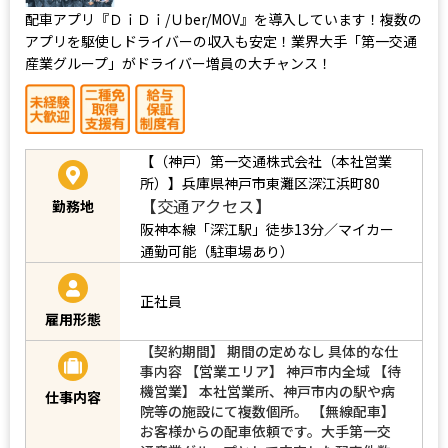
配車アプリ『ＤｉＤｉ/Ｕber/MOV』を導入しています！複数の
アプリを駆使しドライバーの収入も安定！業界大手「第一交通
産業グループ」がドライバー増員の大チャンス！
【（神戸）第一交通株式会社（本社営業
所）】兵庫県神戸市東灘区深江浜町80
【交通アクセス】
勤務地
阪神本線「深江駅」徒歩13分／マイカー
通勤可能（駐車場あり）
正社員
雇用形態
【契約期間】 期間の定めなし 具体的な仕
事内容 【営業エリア】 神戸市内全域 【待
機営業】 本社営業所、神戸市内の駅や病
仕事内容
院等の施設にて複数個所。 【無線配車】
お客様からの配車依頼です。大手第一交