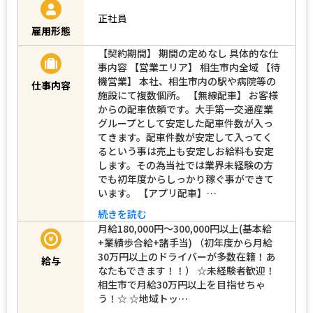
正社員
雇用形態
【契約期間】 期間の定めなし 具体的な仕
事内容 【営業エリア】 相生市内全域 【待
機営業】 本社、相生市内の駅や病院等の
仕事内容
施設にて複数個所。 【無線配車】 お客様
からの配車依頼です。大手第一交通産業
グループとして安定した配車件数が入っ
てきます。配車件数が安定して入ってく
るという事は売上も安定しお給料も安定
します。その為当社では業界未経験の方
でも初年度からしっかり稼ぐ事ができて
います。 【アプリ配車】…
続きを読む
月給180,000円～300,000円以上(基本給
+業績歩合給+諸手当) （初年度から月給
30万円以上のドライバーが多数在籍！あ
給与
なたもできます！！） ☆未経験者歓迎！
相生市で月給30万円以上を目指せちゃ
う！☆ ☆地域トッ…