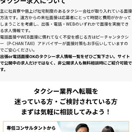
タクシー求人について
主に社員寮や借上げ社宅制度のあるタクシー会社が取り⼊れている⾯接
⽅法です。遠⽅からの来社⾯接は応募者にとって時間と費⽤がかかって
しまうことを考慮し、出張・電話・WEBのいずれかで⾯接を実施でき
る求⼈情報です。
電話⾯接やWEB⾯接に慣れてなく不安を感じる⽅はピーチャンタクシ
ー（P-CHAN TAXI）アドバイザーが⾯接対策もお⼿伝いしていますの
でご安⼼ください。
出張or電話⾯接OKのタクシー求⼈情報⼀覧をぜひご覧下さい。サイト
で公開中の求⼈だけではなく、⾮公開求⼈も無料相談時にご紹介可能で
す。
タクシー業界へ転職を
迷っている方・ご検討されている方
まずは気軽に相談してみよう！