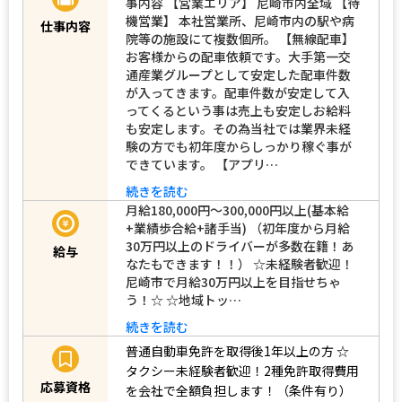
事内容 【営業エリア】 尼崎市内全域 【待
機営業】 本社営業所、尼崎市内の駅や病
仕事内容
院等の施設にて複数個所。 【無線配車】
お客様からの配車依頼です。大手第一交
通産業グループとして安定した配車件数
が入ってきます。配車件数が安定して入
ってくるという事は売上も安定しお給料
も安定します。その為当社では業界未経
験の方でも初年度からしっかり稼ぐ事が
できています。 【アプリ…
続きを読む
月給180,000円～300,000円以上(基本給
+業績歩合給+諸手当) （初年度から月給
30万円以上のドライバーが多数在籍！あ
給与
なたもできます！！） ☆未経験者歓迎！
尼崎市で月給30万円以上を目指せちゃ
う！☆ ☆地域トッ…
続きを読む
普通自動車免許を取得後1年以上の方
☆
タクシー未経験者歓迎！2種免許取得費用
応募資格
を会社で全額負担します！（条件有り）