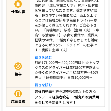
【契約期間】 期間の定めなし 具体的な仕
事内容 「流し営業エリア」 神戸・阪神間
を営業していただきます。稼ぎやすい場
仕事内容
所、稼ぎやすい時間帯など、売上を上げ
るコツは会社の研修や先輩ドライバーさ
んが優しく教えてくれます。ご安心下さ
い。 「待機場所」 駅等 【主婦（夫）・中
高年も活躍中！】 子育て世代や、業界未
経験の50代、二種免許なしからでも活躍
できるのがタクシードライバーの仕事で
す！実際に主婦（夫）・…
続きを読む
月給171,000円～400,000円以上 ☆トップ
クラスのドライバーは年収500万円超え☆
☆多くのドライバーが月給25万円～30万
給与
円☆ 「研修期間中」 日当10,000円…
続きを読む
普通自動車免許を取得後3年以上の方
☆
タクシー未経験者歓迎！2種免許取得費用
応募資格
を会社で全額負担します！