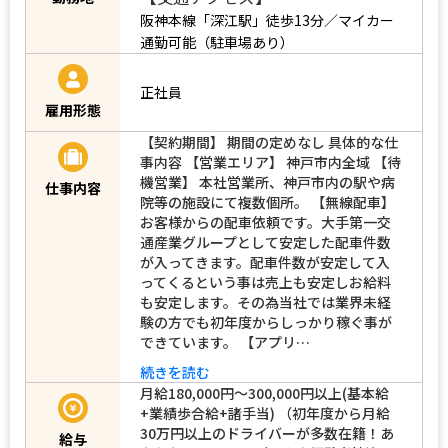
阪神本線「深江駅」徒歩13分／マイカー
通勤可能（駐車場あり）
正社員
雇用形態
【契約期間】 期間の定めなし 具体的な仕
事内容 【営業エリア】 神戸市内全域 【待
機営業】 本社営業所、神戸市内の駅や病
仕事内容
院等の施設にて複数個所。 【無線配車】
お客様からの配車依頼です。大手第一交
通産業グループとして安定した配車件数
が入ってきます。配車件数が安定して入
ってくるという事は売上も安定しお給料
も安定します。その為当社では業界未経
験の方でも初年度からしっかり稼ぐ事が
できています。 【アプリ…
続きを読む
月給180,000円～300,000円以上(基本給
+業績歩合給+諸手当) （初年度から月給
30万円以上のドライバーが多数在籍！あ
給与