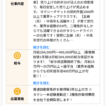
車】 売り上げの約半分が法人のお得意様
仕事内容
で、毎日安定した売り上げが見込めま
す。 タクシーチケットの契約件数2000件
以上で業界トップクラスです。 【主婦
（夫）・中高年も活躍中！】 子育て世代
や、業界未経験の50代、二種免許なしか
らでも活躍できるのがタクシードライバ
ーの仕事です！実際に主婦（夫）・中高
年世代の仲間がたくさん…
続きを読む
月給264,000円～400,000円以上 （乗務開
始後1年間は月給264,000の給与保証があ
ります） 「給与保証期間終了後」 月給15
給与
万円～35万円以上＋諸手当 （業界未経験
からでも初年度年収400万円以上が可
能！）…
続きを読む
普通自動車免許を取得後3年以上の方
☆
タクシー未経験者歓迎！2種免許取得費用
応募資格
を会社で全額負担します！