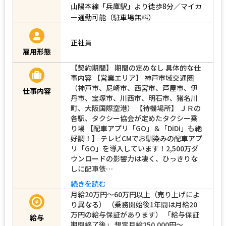
山陽本線「兵庫駅」より徒歩8分／マイカ
ー通勤可能（駐車場無料）
正社員
雇用形態
【契約期間】 期間の定めなし 具体的な仕
事内容 【営業エリア】 神戸市域交通圏
（神戸市、尼崎市、西宮市、芦屋市、伊
仕事内容
丹市、宝塚市、川西市、明石市、猪名川
町、大阪国際空港） 【待機場所】 ＪＲの
各駅、タクシー協会が定めたタクシー乗
り場 【配車アプリ「GO」＆「DiDi」も絶
好調！】 テレビCMでお馴染みの配車アプ
リ「GO」を導入しています！2,500万ダ
ウンロードの影響力は凄く、ひっきりな
しに配車依…
続きを読む
月給20万円～60万円以上（売り上げによ
り異なる） （乗務開始後1年間は月給20
万円の給与保証があります） 「給与保証
給与
期間終了後」 想定月給250,000円～