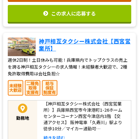
この求人に応募する
神戸相互タクシー株式会社【西宮営
業所】
週休2日制！土日休みも可能！兵庫県内でトップクラスの売上
を誇る神戸相互タクシーの求人情報！未経験者大歓迎で、2種
免許取得費用は会社負担☆
【神戸相互タクシー株式会社（西宮営業
所）】兵庫県西宮市今津港町1-26ホーム
センターコーナン西宮今津店内3階 【交
勤務地
通アクセス】 阪神電車「久寿川」駅より
徒歩10分／マイカー通勤可…
続きを読む