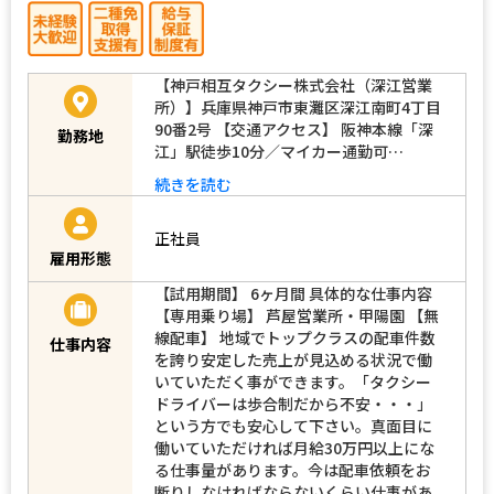
【神戸相互タクシー株式会社（深江営業
所）】兵庫県神戸市東灘区深江南町4丁目
90番2号 【交通アクセス】 阪神本線「深
勤務地
江」駅徒歩10分／マイカー通勤可…
続きを読む
正社員
雇用形態
【試用期間】 6ヶ月間 具体的な仕事内容
【専用乗り場】 芦屋営業所・甲陽園 【無
線配車】 地域でトップクラスの配車件数
仕事内容
を誇り安定した売上が見込める状況で働
いていただく事ができます。「タクシー
ドライバーは歩合制だから不安・・・」
という方でも安心して下さい。真面目に
働いていただければ月給30万円以上にな
る仕事量があります。今は配車依頼をお
断りしなければならないくらい仕事があ