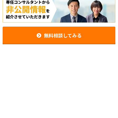
無料相談してみる
無料転職相談センター
0120-981-461
受付時間
※平日のみ
9時〜19時
※転職に関する相談用のフリーダイヤルです。タクシーの配車・予約、タクシ
ー会社の電話番号等の案内は承っておりません。
運営者情報
|
よくある質問
|
お問い合わせ