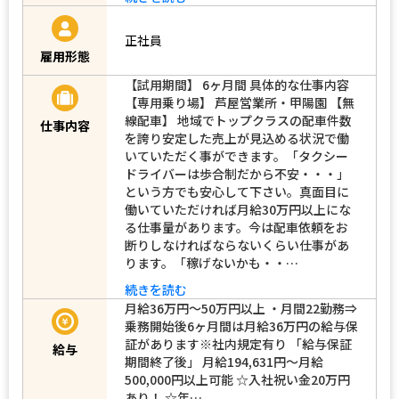
正社員
雇用形態
【試用期間】 6ヶ月間 具体的な仕事内容
【専用乗り場】 芦屋営業所・甲陽園 【無
線配車】 地域でトップクラスの配車件数
仕事内容
を誇り安定した売上が見込める状況で働
いていただく事ができます。「タクシー
ドライバーは歩合制だから不安・・・」
という方でも安心して下さい。真面目に
働いていただければ月給30万円以上にな
る仕事量があります。今は配車依頼をお
断りしなければならないくらい仕事があ
ります。「稼げないかも・・…
続きを読む
月給36万円～50万円以上 ・月間22勤務⇒
乗務開始後6ヶ月間は月給36万円の給与保
証があります※社内規定有り 「給与保証
給与
期間終了後」 月給194,631円～月給
500,000円以上可能 ☆入社祝い金20万円
あり！ ☆年…