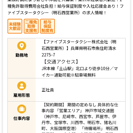
種免許取得費用会社負担！給与保証制度や入社応援金あり！フ
ァイブスタータクシー（明石西営業所）の求人情報！
【ファイブスタータクシー株式会社（明
石西営業所）】兵庫県明石市魚住町清水
2275-7
勤務地
【交通アクセス】
JR本線「土山駅」北口より徒歩10分／マ
イカー通勤可能※駐車場無料
正社員
雇用形態
【契約期間】 期間の定めなし 具体的な仕
事内容 「営業エリア」 神戸市域交通圏
（神戸市、尼崎市、西宮市、芦屋市、伊
仕事内容
丹市、宝塚市、川西市、明石市、猪名川
町、大阪国際空港） 「待機場所」 明石西