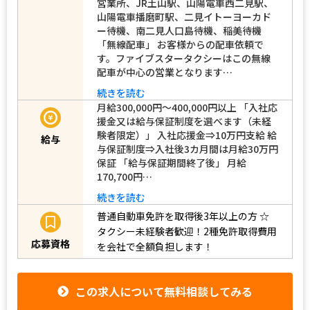
営業所、JR土山駅、山陽電車西二見駅、
山陽電車播磨町駅、二見イトーヨーカド
ー待機、南二見人口島待機、稲美待機
「無線配車」 お客様からの配車依頼で
す。ファイブスタータクシーはこの無線
配車が中心の営業となります…
続きを読む
月給300,000円～400,000円以上 「入社応
援金又は給与保証制度を選べます（未経
験者限定）」 入社応援金⇒10万円支給 給
給与
与保証制度⇒入社後3カ月間は月給30万円
保証 「給与保証期間終了後」 月給
170,700円…
続きを読む
普通自動車免許を取得後3年以上の方
☆
タクシー未経験者歓迎！2種免許取得費用
応募資格
を会社で全額負担します！
この求人について無料相談してみる