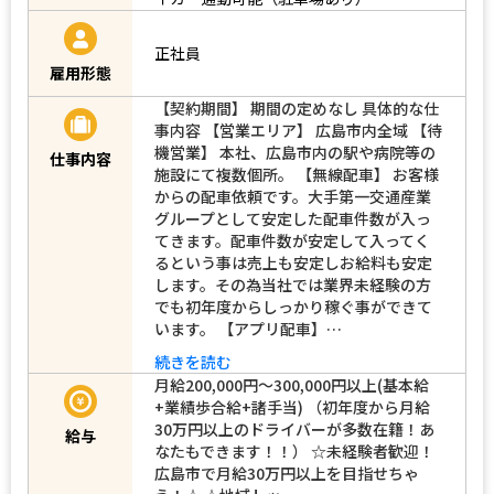
正社員
雇用形態
【契約期間】 期間の定めなし 具体的な仕
事内容 【営業エリア】 広島市内全域 【待
機営業】 本社、広島市内の駅や病院等の
仕事内容
施設にて複数個所。 【無線配車】 お客様
からの配車依頼です。大手第一交通産業
グループとして安定した配車件数が入っ
てきます。配車件数が安定して入ってく
るという事は売上も安定しお給料も安定
します。その為当社では業界未経験の方
でも初年度からしっかり稼ぐ事ができて
います。 【アプリ配車】…
続きを読む
月給200,000円～300,000円以上(基本給
+業績歩合給+諸手当) （初年度から月給
30万円以上のドライバーが多数在籍！あ
給与
なたもできます！！） ☆未経験者歓迎！
広島市で月給30万円以上を目指せちゃ