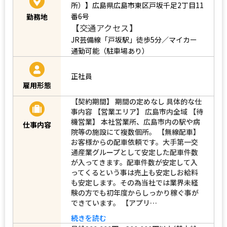
所）】広島県広島市東区戸坂千足2丁目11
番6号
勤務地
【交通アクセス】
JR芸備線「戸坂駅」徒歩5分／マイカー
通勤可能（駐車場あり）
正社員
雇用形態
【契約期間】 期間の定めなし 具体的な仕
事内容 【営業エリア】 広島市内全域 【待
機営業】 本社営業所、広島市内の駅や病
仕事内容
院等の施設にて複数個所。 【無線配車】
お客様からの配車依頼です。大手第一交
通産業グループとして安定した配車件数
が入ってきます。配車件数が安定して入
ってくるという事は売上も安定しお給料
も安定します。その為当社では業界未経
験の方でも初年度からしっかり稼ぐ事が
できています。 【アプリ…
続きを読む