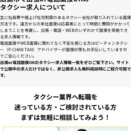
タクシー求人について
主に社員寮や借上げ社宅制度のあるタクシー会社が取り⼊れている⾯接
⽅法です。遠⽅からの来社⾯接は応募者にとって時間と費⽤がかかって
しまうことを考慮し、出張・電話・WEBのいずれかで⾯接を実施でき
る求⼈情報です。
電話⾯接やWEB⾯接に慣れてなく不安を感じる⽅はピーチャンタクシ
ー（P-CHAN TAXI）アドバイザーが⾯接対策もお⼿伝いしていますの
でご安⼼ください。
出張or電話⾯接OKのタクシー求⼈情報⼀覧をぜひご覧下さい。サイト
で公開中の求⼈だけではなく、⾮公開求⼈も無料相談時にご紹介可能で
す。
タクシー業界へ転職を
迷っている方・ご検討されている方
まずは気軽に相談してみよう！