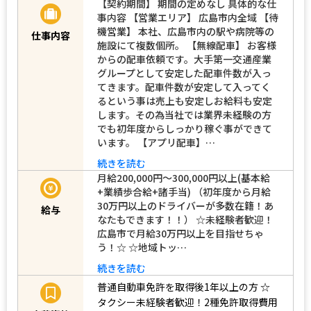
【契約期間】 期間の定めなし 具体的な仕
事内容 【営業エリア】 広島市内全域 【待
機営業】 本社、広島市内の駅や病院等の
仕事内容
施設にて複数個所。 【無線配車】 お客様
からの配車依頼です。大手第一交通産業
グループとして安定した配車件数が入っ
てきます。配車件数が安定して入ってく
るという事は売上も安定しお給料も安定
します。その為当社では業界未経験の方
でも初年度からしっかり稼ぐ事ができて
います。 【アプリ配車】…
続きを読む
月給200,000円～300,000円以上(基本給
+業績歩合給+諸手当) （初年度から月給
30万円以上のドライバーが多数在籍！あ
給与
なたもできます！！） ☆未経験者歓迎！
広島市で月給30万円以上を目指せちゃ
う！☆ ☆地域トッ…
続きを読む
普通自動車免許を取得後1年以上の方
☆
タクシー未経験者歓迎！2種免許取得費用