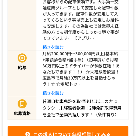
お客様からの配車依頼です。大手第一交
通産業グループとして安定した配車件数
が入ってきます。配車件数が安定して入
ってくるという事は売上も安定しお給料
も安定します。その為当社では業界未経
験の方でも初年度からしっかり稼ぐ事が
できています。 【アプリ…
続きを読む
月給200,000円～300,000円以上(基本給
+業績歩合給+諸手当) （初年度から月給
30万円以上のドライバーが多数在籍！あ
給与
なたもできます！！） ☆未経験者歓迎！
広島市で月給30万円以上を目指せちゃ
う！☆ ☆地域トッ…
続きを読む
普通自動車免許を取得後1年以上の方
☆
タクシー未経験者歓迎！2種免許取得費用
応募資格
を会社で全額負担します！（条件有り）
この求人について無料相談してみる