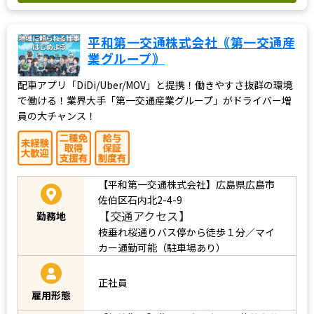
平和第一交通株式会社｟第一交通産
業グループ｠
配車アプリ「DiDi/Uber/MOV」と提携！働きやすさ抜群の環境
で働ける！業界大手「第一交通産業グループ」がドライバー増
員の大チャンス！
【平和第一交通株式会社】広島県広島市
佐伯区石内北2-4-9
【交通アクセス】
勤務地
枝垂れ桜通りバス停から徒歩１分／マイ
カー通勤可能（駐車場あり）
正社員
雇用形態