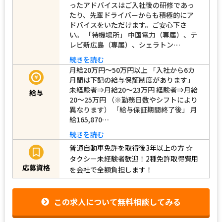
お客様を見つける事が出来るか。そうい
ったアドバイスはご入社後の研修であっ
たり、先輩ドライバーからも積極的にア
ドバイスをいただけます。ご安心下さ
い。 「待機場所」 中国電力（専属）、テ
レビ新広島（専属）、シェラトン…
続きを読む
月給20万円～50万円以上 「入社から6カ
月間は下記の給与保証制度があります」
未経験者⇒月給20～23万円 経験者⇒月給
給与
20～25万円 （※勤務日数やシフトにより
異なります） 「給与保証期間終了後」 月
給165,870…
続きを読む
普通自動車免許を取得後3年以上の方
☆
タクシー未経験者歓迎！2種免許取得費用
応募資格
を会社で全額負担します！
この求人について無料相談してみる