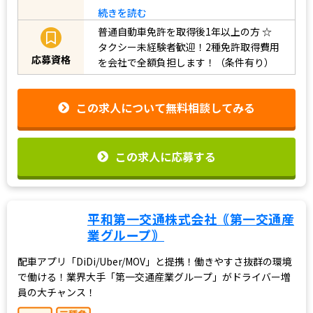
う！☆ ☆地域トッ…
続きを読む
普通自動車免許を取得後1年以上の方
☆
タクシー未経験者歓迎！2種免許取得費用
応募資格
を会社で全額負担します！（条件有り）
この求人について無料相談してみる
この求人に応募する
平和第一交通株式会社｟第一交通産
業グループ｠
配車アプリ「DiDi/Uber/MOV」と提携！働きやすさ抜群の環境
で働ける！業界大手「第一交通産業グループ」がドライバー増
員の大チャンス！