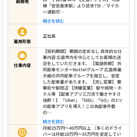
グループ｠】広島県広島市安佐南区長束
西一丁目1番48号 【交通アクセス】 可部
勤務地
線「安芸長束駅」より徒歩7分 ／マイカ
ー通勤可…
続きを読む
正社員
雇用形態
【契約期間】 期間の定めなし 具体的な仕
事内容 広島市内を中心としてお客様の送
迎をしていただきます。 【電話依頼】 共
仕事内容
同配車センターNotte!グループ 広島県最
大級の共同配車グループを設立し、安定
した配車量があります。 【流し営業】 繁
華街や駅周辺 【待機営業】 駅や病院・ホ
テル等 【配車アプリ三刀流で働きやすさ
抜群！】 「Uber」「DiDi」「GO」の3つ
の配車アプリを導入！この為配車件数
の…
続きを読む
月給25万円〜40万円以上 （多くのドライ