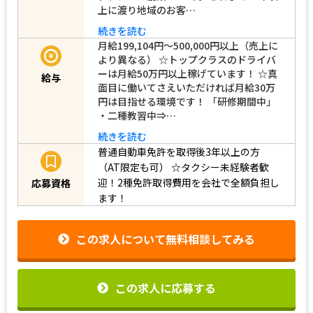
上に渡り地域のお客…
続きを読む
月給199,104円〜500,000円以上（売上に
より異なる） ☆トップクラスのドライバ
ーは月給50万円以上稼げています！ ☆真
給与
面目に働いてさえいただければ月給30万
円は目指せる環境です！ 「研修期間中」
・二種教習中⇒…
続きを読む
普通自動車免許を取得後3年以上の方
（AT限定も可）
☆タクシー未経験者歓
迎！2種免許取得費用を会社で全額負担し
応募資格
ます！
この求人について無料相談してみる
この求人に応募する