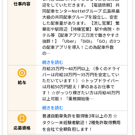
【契約期間】 期間の定めなし 具体的な仕
事内容 広島市内を中心としてお客様の送
迎をしていただきます。 【電話依頼】 共
仕事内容
同配車センターNotte!グループ 広島県最
大級の共同配車グループを設立し、安定
した配車量があります。 【流し営業】 繁
華街や駅周辺 【待機営業】 駅や病院・ホ
テル等 【配車アプリ三刀流で働きやすさ
抜群！】 「Uber」「DiDi」「GO」の3つ
の配車アプリを導入！この為配車件数
の…
続きを読む
月給25万円〜40万円以上 （多くのドライ
バーは月給28万円～35万円を安定してい
ただいています！） ☆トップドライバー
給与
は月給50万円超え！夢のあるお仕事で
す！ ☆がっつり稼ぎたい方は月給40万円
以上可能！ 「乗務開始後…
続きを読む
普通自動車免許を取得後3年以上の方
☆
タクシー未経験者歓迎！2種免許取得費用