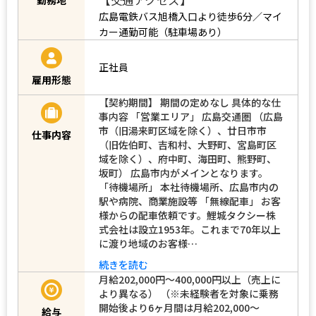
広島電鉄バス旭橋入口より徒歩6分／マイ
カー通勤可能（駐車場あり）
正社員
雇用形態
【契約期間】 期間の定めなし 具体的な仕
事内容 「営業エリア」 広島交通圏 （広島
市（旧湯来町区域を除く）、廿日市市
仕事内容
（旧佐伯町、吉和村、大野町、宮島町区
域を除く）、府中町、海田町、熊野町、
坂町） 広島市内がメインとなります。
「待機場所」 本社待機場所、広島市内の
駅や病院、商業施設等 「無線配車」 お客
様からの配車依頼です。鯉城タクシー株
式会社は設立1953年。これまで70年以上
に渡り地域のお客様…
続きを読む
月給202,000円〜400,000円以上（売上に
より異なる） （※未経験者を対象に乗務
開始後より6ヶ月間は月給202,000～
給与