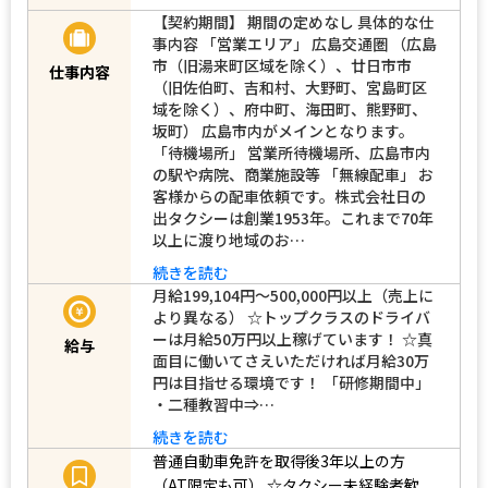
【契約期間】 期間の定めなし 具体的な仕
事内容 「営業エリア」 広島交通圏 （広島
市（旧湯来町区域を除く）、廿日市市
仕事内容
（旧佐伯町、吉和村、大野町、宮島町区
域を除く）、府中町、海田町、熊野町、
坂町） 広島市内がメインとなります。
「待機場所」 営業所待機場所、広島市内
の駅や病院、商業施設等 「無線配車」 お
客様からの配車依頼です。株式会社日の
出タクシーは創業1953年。これまで70年
以上に渡り地域のお…
続きを読む
月給199,104円〜500,000円以上（売上に
より異なる） ☆トップクラスのドライバ
ーは月給50万円以上稼げています！ ☆真
給与
面目に働いてさえいただければ月給30万
円は目指せる環境です！ 「研修期間中」
・二種教習中⇒…
続きを読む
普通自動車免許を取得後3年以上の方
（AT限定も可）
☆タクシー未経験者歓