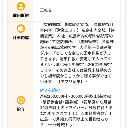
マイカー通勤可能（駐車場あり）
正社員
雇用形態
【契約期間】 期間の定めなし 具体的な仕
事内容 【営業エリア】 広島市内全域 【待
機営業】 本社、広島市内の駅や病院等の
仕事内容
施設にて複数個所。 【無線配車】 お客様
からの配車依頼です。大手第一交通産業
グループとして安定した配車件数が入っ
てきます。配車件数が安定して入ってく
るという事は売上も安定しお給料も安定
します。その為当社では業界未経験の方
でも初年度からしっかり稼ぐ事ができて
います。 【アプリ配車】…
続きを読む
月給200,000円～300,000円以上(基本給
+業績歩合給+諸手当) （初年度から月給
30万円以上のドライバーが多数在籍！あ
給与
なたもできます！！） ☆未経験者歓迎！
広島市で月給30万円以上を目指せちゃ