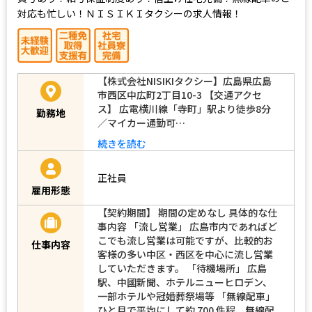
対応も忙しい！ＮＩＳＩＫＩタクシーの求人情報！
【株式会社NISIKIタクシー】広島県広島
市西区中広町2丁目10-3 【交通アクセ
ス】 広電横川線「寺町」駅より徒歩8分
勤務地
／マイカー通勤可…
続きを読む
正社員
雇用形態
【契約期間】 期間の定めなし 具体的な仕
事内容 「流し営業」 広島市内であればど
こでも流し営業は可能ですが、比較的お
仕事内容
客様の多い中区・西区を中心に流し営業
していただきます。 「待機場所」 広島
駅、中國新聞、ホテルニューヒロデン、
一部ホテルや冠婚葬祭場等 「無線配車」
ひと月で平均にして約 700 件程、無線配