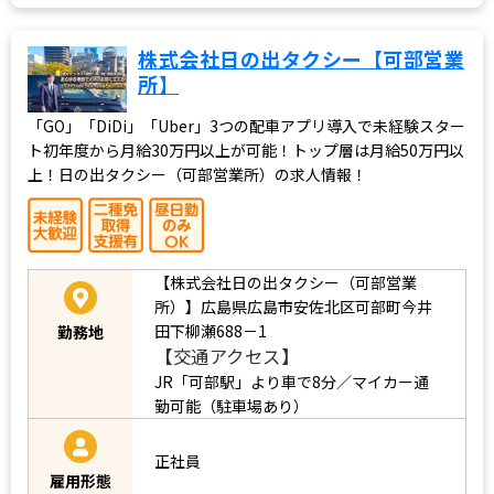
株式会社日の出タクシー【可部営業
所】
「GO」「DiDi」「Uber」3つの配車アプリ導入で未経験スター
ト初年度から月給30万円以上が可能！トップ層は月給50万円以
上！日の出タクシー（可部営業所）の求人情報！
【株式会社日の出タクシー（可部営業
所）】広島県広島市安佐北区可部町今井
田下柳瀬688－1
勤務地
【交通アクセス】
JR「可部駅」より車で8分／マイカー通
勤可能（駐車場あり）
正社員
雇用形態