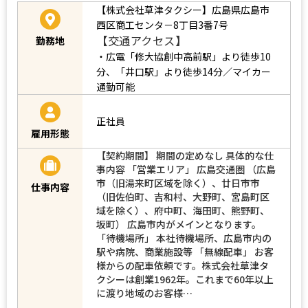
【株式会社草津タクシー】広島県広島市
西区商工センタ－8丁目3番7号
【交通アクセス】
勤務地
・広電「修大協創中高前駅」より徒歩10
分、「井口駅」より徒歩14分／マイカー
通勤可能
正社員
雇用形態
【契約期間】 期間の定めなし 具体的な仕
事内容 「営業エリア」 広島交通圏 （広島
市（旧湯来町区域を除く）、廿日市市
仕事内容
（旧佐伯町、吉和村、大野町、宮島町区
域を除く）、府中町、海田町、熊野町、
坂町） 広島市内がメインとなります。
「待機場所」 本社待機場所、広島市内の
駅や病院、商業施設等 「無線配車」 お客
様からの配車依頼です。株式会社草津タ
クシーは創業1962年。これまで60年以上
に渡り地域のお客様…