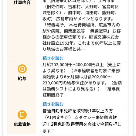
市（旧湯来町区域を除く）、廿日市市
仕事内容
（旧佐伯町、吉和村、大野町、宮島町区
域を除く）、府中町、海田町、熊野町、
坂町） 広島市内がメインとなります。
「待機場所」 本社待機場所、広島市内の
駅や病院、商業施設等 「無線配車」 お客
様からの配車依頼です。鯉城交通株式会
社は設立1962年。これまで60年以上に渡
り地域のお客様と共…
続きを読む
月給202,000円〜400,000円以上（売上に
より異なる） （※未経験者を対象に乗務
開始後より6ヶ月間は月給202,000～
給与
230,000円の給与保証があります。（金額
は勤務シフトにより異なる）） 「給与保
証期間終了…
続きを読む
普通自動車免許を取得後1年以上の方
（AT限定も可）
☆タクシー未経験者歓
迎！2種免許取得費用を会社で全額負担し
応募資格
ます！