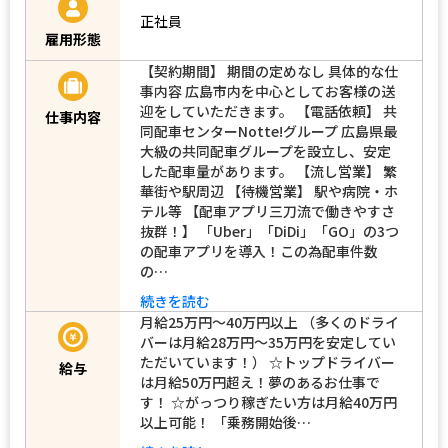
正社員
雇用形態
【契約期間】 期間の定めなし 具体的な仕
事内容 広島市内を中心としてお客様の送
迎をしていただきます。 【電話依頼】 共
仕事内容
同配車センターNotte!グループ 広島県最
大級の共同配車グループを設立し、安定
した配車量があります。 【流し営業】 繁
華街や駅周辺 【待機営業】 駅や病院・ホ
テル等 【配車アプリ三刀流で働きやすさ
抜群！】 「Uber」「DiDi」「GO」の3つ
の配車アプリを導入！この為配車件数
の…
続きを読む
月給25万円〜40万円以上 （多くのドライ
バーは月給28万円～35万円を安定してい
ただいています！） ☆トップドライバー
給与
は月給50万円超え！夢のあるお仕事で
す！ ☆がっつり稼ぎたい方は月給40万円
以上可能！ 「乗務開始後…