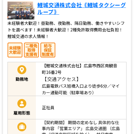
鯉城交通株式会社｟鯉城タクシーグ
ループ｠
未経験者大歓迎！昼勤務、夜勤務、隔日勤務、働きやすいシフ
トを選べます！未経験者大歓迎！2種免許取得費用会社負担！
鯉城交通の求人情報！
【鯉城交通株式会社】広島市西区南観音
町16番2号
【交通アクセス】
勤務地
広島電鉄バス旭橋入口より徒歩6分／マイ
カー通勤可能（駐車場あり）
正社員
雇用形態
【契約期間】 期間の定めなし 具体的な仕
事内容 「営業エリア」 広島交通圏 （広島