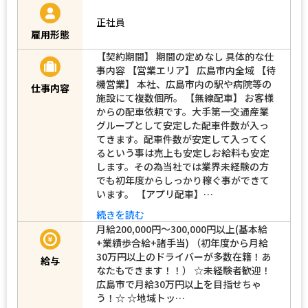
マイカー通勤可能（駐車場あり）
正社員
雇用形態
【契約期間】 期間の定めなし 具体的な仕
事内容 【営業エリア】 広島市内全域 【待
機営業】 本社、広島市内の駅や病院等の
仕事内容
施設にて複数個所。 【無線配車】 お客様
からの配車依頼です。大手第一交通産業
グループとして安定した配車件数が入っ
てきます。配車件数が安定して入ってく
るという事は売上も安定しお給料も安定
します。その為当社では業界未経験の方
でも初年度からしっかり稼ぐ事ができて
います。 【アプリ配車】…
続きを読む
月給200,000円～300,000円以上(基本給
+業績歩合給+諸手当) （初年度から月給
30万円以上のドライバーが多数在籍！あ
給与
なたもできます！！） ☆未経験者歓迎！
広島市で月給30万円以上を目指せちゃ