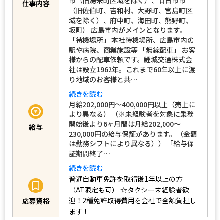
市（旧湯来町区域を除く）、廿日市市
仕事内容
（旧佐伯町、吉和村、大野町、宮島町区
域を除く）、府中町、海田町、熊野町、
坂町） 広島市内がメインとなります。
「待機場所」 本社待機場所、広島市内の
駅や病院、商業施設等 「無線配車」 お客
様からの配車依頼です。鯉城交通株式会
社は設立1962年。これまで60年以上に渡
り地域のお客様と共…
続きを読む
月給202,000円〜400,000円以上（売上に
より異なる） （※未経験者を対象に乗務
開始後より6ヶ月間は月給202,000～
給与
230,000円の給与保証があります。（金額
は勤務シフトにより異なる）） 「給与保
証期間終了…
続きを読む
普通自動車免許を取得後1年以上の方
（AT限定も可）
☆タクシー未経験者歓
迎！2種免許取得費用を会社で全額負担し
応募資格
ます！