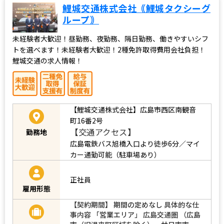
鯉城交通株式会社｟鯉城タクシーグ
ループ｠
未経験者大歓迎！昼勤務、夜勤務、隔日勤務、働きやすいシフ
トを選べます！未経験者大歓迎！2種免許取得費用会社負担！
鯉城交通の求人情報！
【鯉城交通株式会社】広島市西区南観音
町16番2号
【交通アクセス】
勤務地
広島電鉄バス旭橋入口より徒歩6分／マイ
カー通勤可能（駐車場あり）
正社員
雇用形態
【契約期間】 期間の定めなし 具体的な仕
事内容 「営業エリア」 広島交通圏 （広島