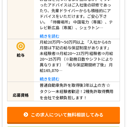
お客様を見つける事が出来るか。そうい
ったアドバイスはご入社後の研修であっ
たり、先輩ドライバーからも積極的にア
ドバイスをいただけます。ご安心下さ
い。 「待機場所」 中国電力（専属）、テ
レビ新広島（専属）、シェラトン…
続きを読む
月給20万円～50万円以上 「入社から6カ
月間は下記の給与保証制度があります」
未経験者⇒月給20～23万円 経験者⇒月給
給与
20～25万円 （※勤務日数やシフトにより
異なります） 「給与保証期間終了後」 月
給165,870…
続きを読む
普通自動車免許を取得後3年以上の方
☆
タクシー未経験者歓迎！2種免許取得費用
応募資格
を会社で全額負担します！
この求人について無料相談してみる