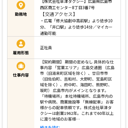
【株式会社草津タクシー】広島県広島市
西区商工センタ－8丁目3番7号
【交通アクセス】
勤務地
・広電「修大協創中高前駅」より徒歩10
分、「井口駅」より徒歩14分／マイカー
通勤可能
正社員
雇用形態
【契約期間】 期間の定めなし 具体的な仕
事内容 「営業エリア」 広島交通圏 （広島
市（旧湯来町区域を除く）、廿日市市
仕事内容
（旧佐伯町、吉和村、大野町、宮島町区
域を除く）、府中町、海田町、熊野町、
坂町） 広島市内がメインとなります。
「待機場所」 本社待機場所、広島市内の
駅や病院、商業施設等 「無線配車」 お客
様からの配車依頼です。株式会社草津タ
クシーは創業1962年。これまで60年以上
に渡り地域のお客様…