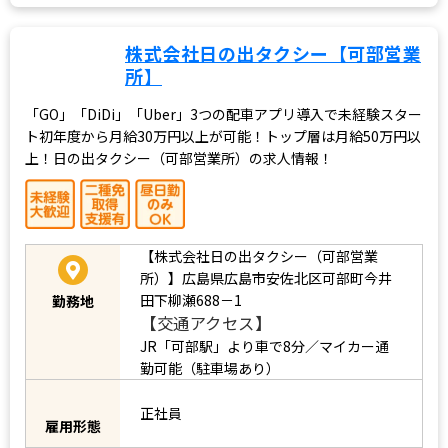
株式会社日の出タクシー【可部営業
所】
「GO」「DiDi」「Uber」3つの配車アプリ導入で未経験スター
ト初年度から月給30万円以上が可能！トップ層は月給50万円以
上！日の出タクシー（可部営業所）の求人情報！
【株式会社日の出タクシー（可部営業
所）】広島県広島市安佐北区可部町今井
田下柳瀬688－1
勤務地
【交通アクセス】
JR「可部駅」より車で8分／マイカー通
勤可能（駐車場あり）
正社員
雇用形態