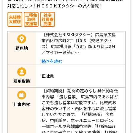
対応も忙しい！ＮＩＳＩＫＩタクシーの求人情報！
【株式会社NISIKIタクシー】広島県広島
市西区中広町2丁目10-3 【交通アクセ
ス】 広電横川線「寺町」駅より徒歩8分
勤務地
／マイカー通勤可…
続きを読む
正社員
雇用形態
【契約期間】 期間の定めなし 具体的な仕
事内容 「流し営業」 広島市内であればど
こでも流し営業は可能ですが、比較的お
仕事内容
客様の多い中区・西区を中心に流し営業
していただきます。 「待機場所」 広島
駅、中國新聞、ホテルニューヒロデン、
一部ホテルや冠婚葬祭場等 「無線配車」
ひと月で平均にして約 700 件程、無線配