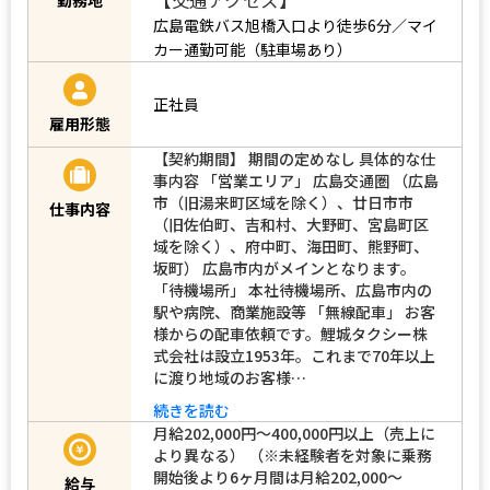
広島電鉄バス旭橋入口より徒歩6分／マイ
カー通勤可能（駐車場あり）
正社員
雇用形態
【契約期間】 期間の定めなし 具体的な仕
事内容 「営業エリア」 広島交通圏 （広島
市（旧湯来町区域を除く）、廿日市市
仕事内容
（旧佐伯町、吉和村、大野町、宮島町区
域を除く）、府中町、海田町、熊野町、
坂町） 広島市内がメインとなります。
「待機場所」 本社待機場所、広島市内の
駅や病院、商業施設等 「無線配車」 お客
様からの配車依頼です。鯉城タクシー株
式会社は設立1953年。これまで70年以上
に渡り地域のお客様…
続きを読む
月給202,000円〜400,000円以上（売上に
より異なる） （※未経験者を対象に乗務
開始後より6ヶ月間は月給202,000～
給与