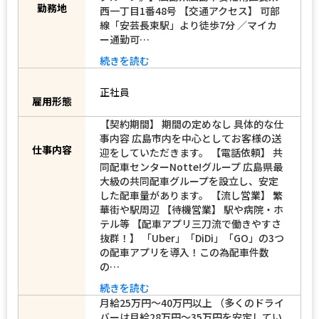
グループ｠】広島県広島市安佐南区長束
西一丁目1番48号 【交通アクセス】 可部
勤務地
線「安芸長束駅」より徒歩7分 ／マイカ
ー通勤可…
続きを読む
正社員
雇用形態
【契約期間】 期間の定めなし 具体的な仕
事内容 広島市内を中心としてお客様の送
迎をしていただきます。 【電話依頼】 共
仕事内容
同配車センターNotte!グループ 広島県最
大級の共同配車グループを設立し、安定
した配車量があります。 【流し営業】 繁
華街や駅周辺 【待機営業】 駅や病院・ホ
テル等 【配車アプリ三刀流で働きやすさ
抜群！】 「Uber」「DiDi」「GO」の3つ
の配車アプリを導入！この為配車件数
の…
続きを読む
月給25万円〜40万円以上 （多くのドライ