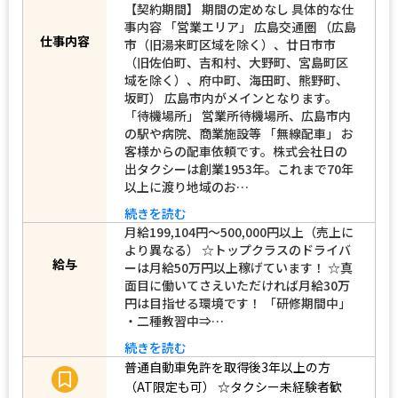
【契約期間】 期間の定めなし 具体的な仕
事内容 「営業エリア」 広島交通圏 （広島
市（旧湯来町区域を除く）、廿日市市
仕事内容
（旧佐伯町、吉和村、大野町、宮島町区
域を除く）、府中町、海田町、熊野町、
坂町） 広島市内がメインとなります。
「待機場所」 営業所待機場所、広島市内
の駅や病院、商業施設等 「無線配車」 お
客様からの配車依頼です。株式会社日の
出タクシーは創業1953年。これまで70年
以上に渡り地域のお…
続きを読む
月給199,104円〜500,000円以上（売上に
より異なる） ☆トップクラスのドライバ
ーは月給50万円以上稼げています！ ☆真
給与
面目に働いてさえいただければ月給30万
円は目指せる環境です！ 「研修期間中」
・二種教習中⇒…
続きを読む
普通自動車免許を取得後3年以上の方
（AT限定も可）
☆タクシー未経験者歓