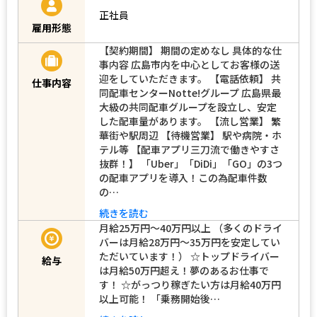
正社員
雇用形態
【契約期間】 期間の定めなし 具体的な仕
事内容 広島市内を中心としてお客様の送
迎をしていただきます。 【電話依頼】 共
仕事内容
同配車センターNotte!グループ 広島県最
大級の共同配車グループを設立し、安定
した配車量があります。 【流し営業】 繁
華街や駅周辺 【待機営業】 駅や病院・ホ
テル等 【配車アプリ三刀流で働きやすさ
抜群！】 「Uber」「DiDi」「GO」の3つ
の配車アプリを導入！この為配車件数
の…
続きを読む
月給25万円〜40万円以上 （多くのドライ
バーは月給28万円～35万円を安定してい
ただいています！） ☆トップドライバー
給与
は月給50万円超え！夢のあるお仕事で
す！ ☆がっつり稼ぎたい方は月給40万円
以上可能！ 「乗務開始後…