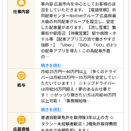
【契約期間】 期間の定めなし 具体的な仕
事内容 広島市内を中心としてお客様の送
迎をしていただきます。 【電話依頼】 共
仕事内容
同配車センターNotte!グループ 広島県最
大級の共同配車グループを設立し、安定
した配車量があります。 【流し営業】 繁
華街や駅周辺 【待機営業】 駅や病院・ホ
テル等 【配車アプリ三刀流で働きやすさ
抜群！】 「Uber」「DiDi」「GO」の3つ
の配車アプリを導入！この為配車件数
の…
続きを読む
月給25万円〜40万円以上 （多くのドライ
バーは月給28万円～35万円を安定してい
ただいています！） ☆トップドライバー
給与
は月給50万円超え！夢のあるお仕事で
す！ ☆がっつり稼ぎたい方は月給40万円
以上可能！ 「乗務開始後…
続きを読む
普通自動車免許を取得後3年以上の方
☆
タクシー未経験者歓迎！2種免許取得費用