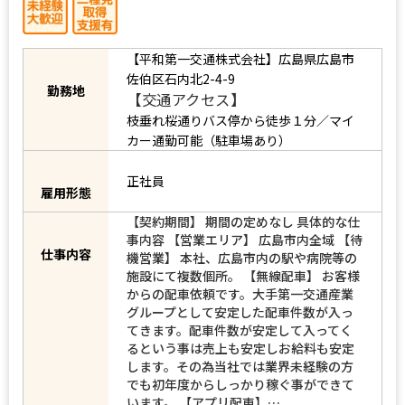
【平和第一交通株式会社】広島県広島市
佐伯区石内北2-4-9
【交通アクセス】
勤務地
枝垂れ桜通りバス停から徒歩１分／マイ
カー通勤可能（駐車場あり）
正社員
雇用形態
【契約期間】 期間の定めなし 具体的な仕
事内容 【営業エリア】 広島市内全域 【待
仕事内容
機営業】 本社、広島市内の駅や病院等の
施設にて複数個所。 【無線配車】 お客様
からの配車依頼です。大手第一交通産業
グループとして安定した配車件数が入っ
てきます。配車件数が安定して入ってく
るという事は売上も安定しお給料も安定
します。その為当社では業界未経験の方
でも初年度からしっかり稼ぐ事ができて