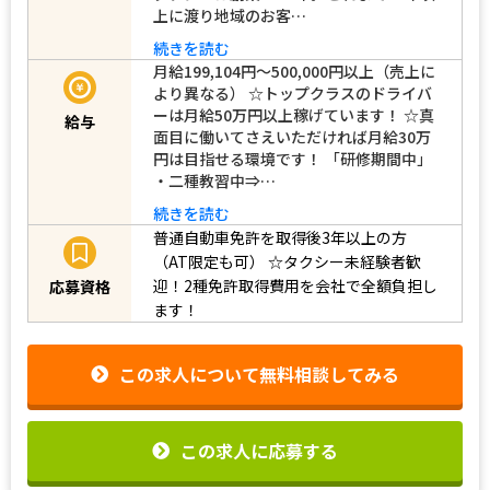
上に渡り地域のお客…
続きを読む
月給199,104円〜500,000円以上（売上に
より異なる） ☆トップクラスのドライバ
ーは月給50万円以上稼げています！ ☆真
給与
面目に働いてさえいただければ月給30万
円は目指せる環境です！ 「研修期間中」
・二種教習中⇒…
続きを読む
普通自動車免許を取得後3年以上の方
（AT限定も可）
☆タクシー未経験者歓
迎！2種免許取得費用を会社で全額負担し
応募資格
ます！
この求人について無料相談してみる
この求人に応募する