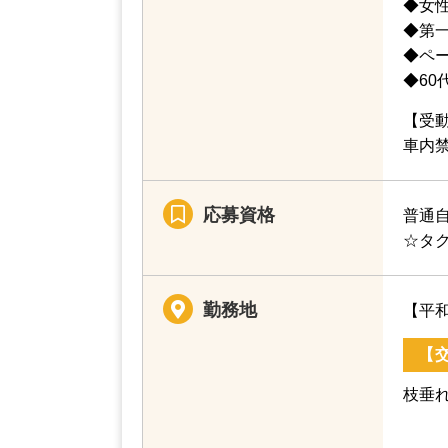
◆女
◆第
◆ペ
◆60
【受
車内
応募資格
普通
☆タ
勤務地
【平和
【
枝垂