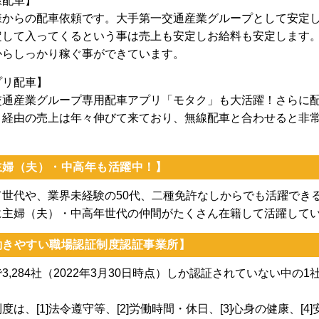
線配車】
様からの配車依頼です。大手第一交通産業グループとして安定し
して入ってくるという事は売上も安定しお給料も安定します。
らしっかり稼ぐ事ができています。
プリ配車】
通産業グループ専用配車アプリ「モタク」も大活躍！さらに配車アプ
リ経由の売上は年々伸びて来ており、無線配車と合わせると非
主婦（夫）・中高年も活躍中！】
て世代や、業界未経験の50代、二種免許なしからでも活躍でき
に主婦（夫）・中高年世代の仲間がたくさん在籍して活躍して
働きやすい職場認証制度認証事業所】
3,284社（2022年3月30日時点）しか認証されていない中
度は、[1]法令遵守等、[2]労働時間・休日、[3]心身の健康、[