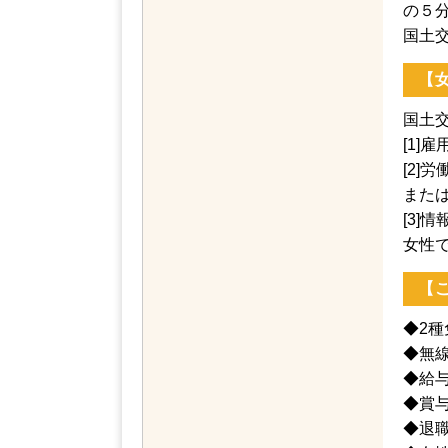
成の
国土
【
国土
[1
[2
また
[3
女性
【
◆2
◆無
◆給
◆賞
◆退