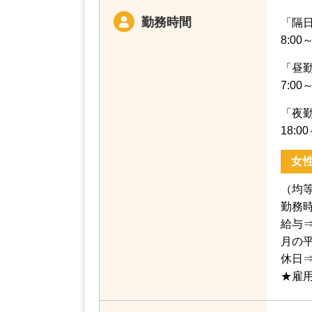
勤務時間
「隔
8:0
「昼
7:0
「夜
18:
女
（均
勤務時
給与⇒
月の
休日⇒
★雇