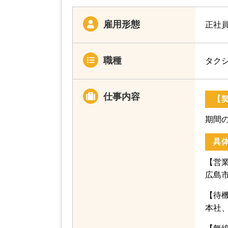
雇用形態
正社
職種
タク
仕事内容
【
期間
具
【営
広島
【待
本社