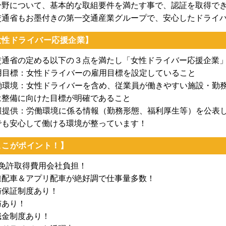
５分野について、基本的な取組要件を満たす事で、認証を取得で
交通省もお墨付きの第一交通産業グループで、安心したドライ
女性ドライバー応援企業】
交通省の定める以下の３点を満たし「女性ドライバー応援企業
]雇用目標：女性ドライバーの雇用目標を設定していること
]労働環境：女性ドライバーを含め、従業員が働きやすい施設・
は整備に向けた目標が明確であること
]情報提供：労働環境に係る情報（勤務形態、福利厚生等）を公表
でも安心して働ける環境が整っています！
ここがポイント！】
種免許取得費用会社負担！
線配車＆アプリ配車が絶好調で仕事量多数！
与保証制度あり！
与あり！
職金制度あり！