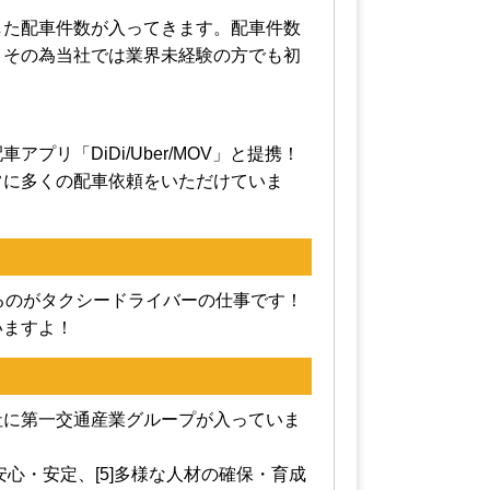
た配車件数が入ってきます。配車件数が
その為当社では業界未経験の方でも初年
リ「DiDi/Uber/MOV」と提携！
常に多くの配車依頼をいただけていま
るのがタクシードライバーの仕事です！
いますよ！
の1社に第一交通産業グループが入っていま
4]安心・安定、[5]多様な人材の確保・育