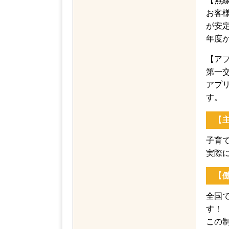
【無
お客
安定
度か
【ア
第一交
アプ
す。
【
子育
実際
【
全国で
す！
この制