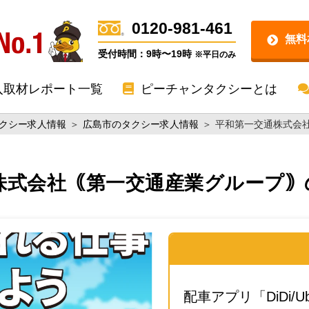
0120-981-461
無料
受付時間：9時〜19時
※平日のみ
入取材レポート一覧
ピーチャンタクシーとは
クシー求人情報
＞
広島市のタクシー求人情報
＞
平和第一交通株式会
株式会社｟第一交通産業グループ｠
配車アプリ「DiDi/