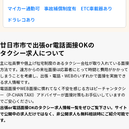
マイカー通勤可
事故補償制度有
ETC車載器あり
ドラレコあり
廿日市市で出張or電話面接OKの
タクシー求人について
主に社員寮や借上げ社宅制度のあるタクシー会社が取り⼊れている⾯接
⽅法です。遠⽅からの来社⾯接は応募者にとって時間と費⽤がかかって
しまうことを考慮し、出張・電話・WEBのいずれかで⾯接を実施でき
る求⼈情報です。
電話⾯接やWEB⾯接に慣れてなく不安を感じる⽅はピーチャンタクシ
ー（P-CHAN TAXI）アドバイザーが⾯接対策もお⼿伝いしていますの
でご安⼼ください。
出張or電話⾯接OKのタクシー求⼈情報⼀覧をぜひご覧下さい。サイト
で公開中の求⼈だけではなく、⾮公開求⼈も無料相談時にご紹介可能で
す。