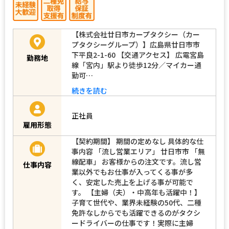
【株式会社廿日市カープタクシー（カー
プタクシーグループ）】広島県廿日市市
下平良2-1-60 【交通アクセス】 広電宮島
勤務地
線「宮内」駅より徒歩12分／マイカー通
勤可…
続きを読む
正社員
雇用形態
【契約期間】 期間の定めなし 具体的な仕
事内容 「流し営業エリア」 廿日市市 「無
線配車」 お客様からの注文です。流し営
仕事内容
業以外でもお仕事が入ってくる事が多
く、安定した売上を上げる事が可能で
す。 【主婦（夫）・中高年も活躍中！】
子育て世代や、業界未経験の50代、二種
免許なしからでも活躍できるのがタクシ
ードライバーの仕事です！実際に主婦