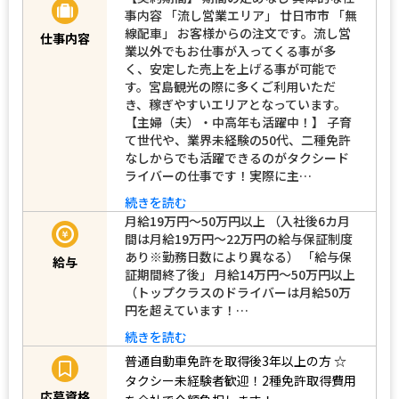
事内容 「流し営業エリア」 廿日市市 「無
線配車」 お客様からの注文です。流し営
仕事内容
業以外でもお仕事が入ってくる事が多
く、安定した売上を上げる事が可能で
す。宮島観光の際に多くご利用いただ
き、稼ぎやすいエリアとなっています。
【主婦（夫）・中高年も活躍中！】 子育
て世代や、業界未経験の50代、二種免許
なしからでも活躍できるのがタクシード
ライバーの仕事です！実際に主…
続きを読む
月給19万円～50万円以上 （入社後6カ月
間は月給19万円～22万円の給与保証制度
あり※勤務日数により異なる） 「給与保
給与
証期間終了後」 月給14万円～50万円以上
（トップクラスのドライバーは月給50万
円を超えています！…
続きを読む
普通自動車免許を取得後3年以上の方
☆
タクシー未経験者歓迎！2種免許取得費用
応募資格