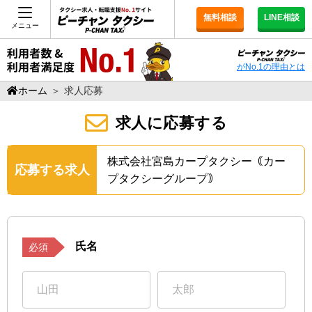
無料相談
LINE相談
メニュー
がNo.1の理由とは
ホーム
＞
求人応募
求人に応募する
株式会社宮島カープタクシー｟カー
応募する求人
プタクシーグループ｠
氏名
必須