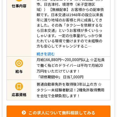
市、日吉津村、境港市（米子空港区
仕事内容
域）） 【無線配車】 お客様からの配車依
頼です。日本交通は1948年の設立以来長
年に渡り地域のお客様と共に成長してき
ました。その為「タクシーを依頼するな
ら日本交通」というお客様が多くいらっ
しゃいます。一定の仕事量がしっかり保
たれている環境で働けますので未経験の
方も安心してチャレンジするこ…
続きを読む
月給166,880円〜200,000円以上
☆正社員
で働く殆どのドライバーは平均で月給20
万円をいただけています！
給与
「研修期間中」
日当7,000円
普通自動車免許を取得後3年以上の方
☆
タクシー未経験者歓迎！2種免許取得費用
応募資格
を会社で全額負担します！
この求人について無料相談してみる