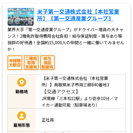
米子第一交通株式会社【本社営業
所】｟第一交通産業グループ｠
業界大手「第一交通産業グループ」がドライバー増員の大チャ
ンス！2種免許取得費用会社負担！給与保証制度・賞与あり等
抜群の好待遇！全国約15,000人の仲間と一緒に働いてみません
か！
【米子第一交通株式会社（本社営業
所）】鳥取県米子市両三柳840番地3
【交通アクセス】
勤務地
JR境線「三本松口駅」より徒歩10分／マ
イカー通勤可能（駐車場あり）
正社員
雇用形態