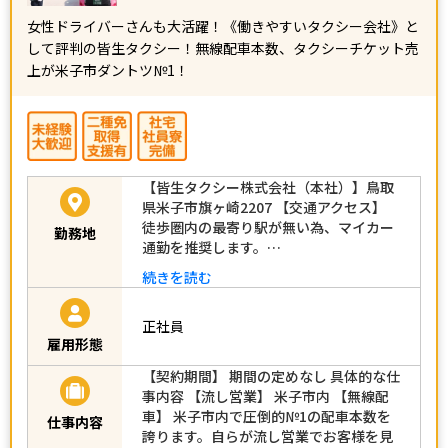
女性ドライバーさんも大活躍！《働きやすいタクシー会社》と
して評判の皆生タクシー！無線配車本数、タクシーチケット売
上が米子市ダントツ№1！
【皆生タクシー株式会社（本社）】鳥取
県米子市旗ヶ崎2207 【交通アクセス】
徒歩圏内の最寄り駅が無い為、マイカー
勤務地
通勤を推奨します。…
続きを読む
正社員
雇用形態
【契約期間】 期間の定めなし 具体的な仕
事内容 【流し営業】 米子市内 【無線配
車】 米子市内で圧倒的№1の配車本数を
仕事内容
誇ります。自らが流し営業でお客様を見