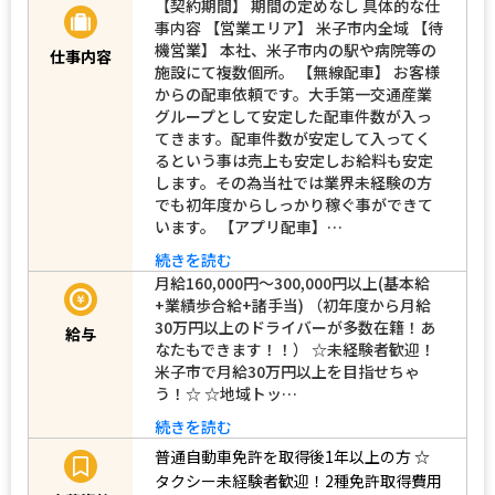
【契約期間】 期間の定めなし 具体的な仕
事内容 【営業エリア】 米子市内全域 【待
機営業】 本社、米子市内の駅や病院等の
仕事内容
施設にて複数個所。 【無線配車】 お客様
からの配車依頼です。大手第一交通産業
グループとして安定した配車件数が入っ
てきます。配車件数が安定して入ってく
るという事は売上も安定しお給料も安定
します。その為当社では業界未経験の方
でも初年度からしっかり稼ぐ事ができて
います。 【アプリ配車】…
続きを読む
月給160,000円～300,000円以上(基本給
+業績歩合給+諸手当) （初年度から月給
30万円以上のドライバーが多数在籍！あ
給与
なたもできます！！） ☆未経験者歓迎！
米子市で月給30万円以上を目指せちゃ
う！☆ ☆地域トッ…
続きを読む
普通自動車免許を取得後1年以上の方
☆
タクシー未経験者歓迎！2種免許取得費用