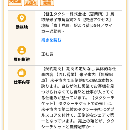
【皆生タクシー株式会社（営業所）】鳥
取県米子市角盤町2-3 【交通アクセス】
境線「富士見町」駅より徒歩5分／マイ
勤務地
カー通勤可…
続きを読む
正社員
雇用形態
【契約期間】 期間の定めなし 具体的な仕
事内容 【流し営業】 米子市内 【無線配
車】 米子市内で圧倒的№1の配車本数を
仕事内容
誇ります。自らが流し営業でお客様を見
つけられなくても自然と仕事が入ってく
る仕組みが整っています。 【タクシーチ
ケット】 タクシーチケットでの売上は、
米子市内で第二位のタクシー会社にダブ
ルスコアを付けて、圧倒的なシェアで第
一となっています。 売上の殆どが、タク
シーチケットと無線配車か…