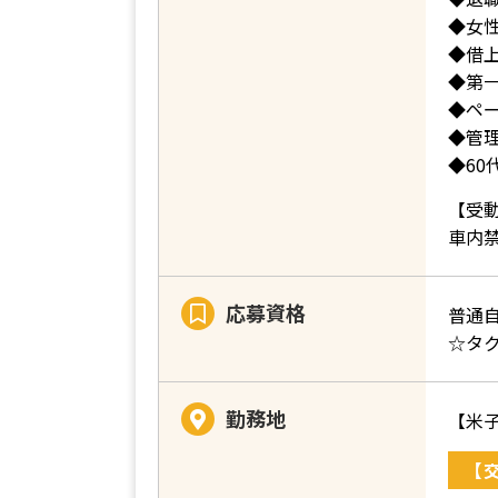
◆女
◆借
◆第
◆ペ
◆管
◆60
【受
車内
応募資格
普通
☆タ
勤務地
【米
【