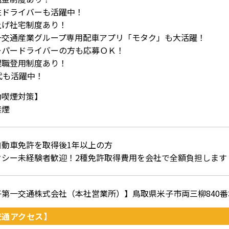
性ドライバーも活躍中！
上げ社宅制度あり！
一交通産業グループ専用配車アプリ「モタク」も大活躍！
ーパードライバーの方も応募ＯＫ！
理職登用制度あり！
代も活躍中！
動喫煙対策】
禁煙
自動車免許を取得後1年以上の方
クシー未経験者歓迎！2種免許取得費用を会社で全額負担します
子第一交通株式会社（本社営業所）】鳥取県米子市両三柳840番
交通アクセス】