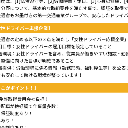
度は、[1]法令遵守等、[2]労働時間・休日、[3]心身の健康、[
５分野について、基本的な取組要件を満たす事で、認証を取得で
交通省もお墨付きの第一交通産業グループで、安心したドライ
女性ドライバー応援企業】
交通省の定める以下の３点を満たし「女性ドライバー応援企業
]雇用目標：女性ドライバーの雇用目標を設定していること
]労働環境：女性ドライバーを含め、従業員が働きやすい施設・
は整備に向けた目標が明確であること
]情報提供：労働環境に係る情報（勤務形態、福利厚生等）を公表
でも安心して働ける環境が整っています！
ここがポイント！】
種免許取得費用会社負担！
線配車が絶好調で仕事量多数！
与保証制度あり！
与あり！
職金制度あり！