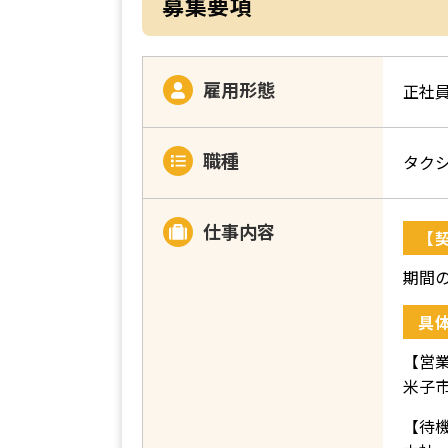
募集要項
雇用形態
正社
職種
タク
仕事内容
【
期間
具
【営
米子
【待