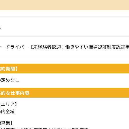
員
シードライバー【未経験者歓迎！働きやすい職場認証制度認証
契約期間】
の定めなし
体的な仕事内容
業エリア】
市内全域
機営業】