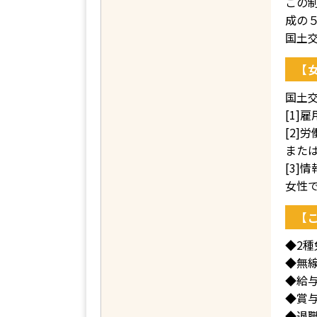
この制
成の
国土
【
国土
[1
[2
また
[3
女性
【
◆2
◆無
◆給
◆賞
◆退