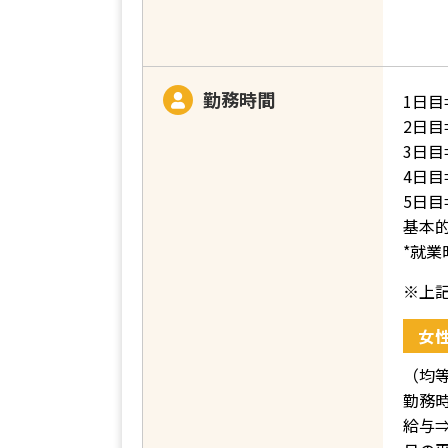
勤務時間
1日目⇒
2日目⇒
3日目⇒
4日目
5日目
基本
*就業
※上
女
（均
勤務時
給与⇒