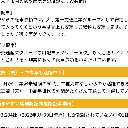
、米子市内の駅や病院等の施設にて複数個所。
線配車】
様からの配車依頼です。大手第一交通産業グループとして安定し
して入ってくるという事は売上も安定しお給料も安定します。
らしっかり稼ぐ事ができています。
プリ配車】
一交通産業グループ専用配車アプリ「モタク」も大活躍！アプ
車と合わせると非常に多くの配車依頼をいただけています。
主婦（夫）・中高年も活躍中！】
て世代や、業界未経験の50代、二種免許なしからでも活躍でき
に主婦（夫）・中高年世代の仲間がたくさん在籍して活躍して
働きやすい職場認証制度認証事業所】
3,284社（2022年3月30日時点）しか認証されていない中