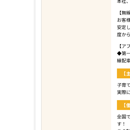
本社
【無
お客
安定
度か
【ア
◆第
線配
【
子育
実際
【
全国で
す！