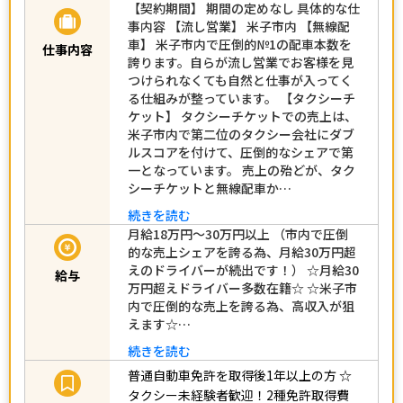
【契約期間】 期間の定めなし 具体的な仕
事内容 【流し営業】 米子市内 【無線配
車】 米子市内で圧倒的№1の配車本数を
仕事内容
誇ります。自らが流し営業でお客様を見
つけられなくても自然と仕事が入ってく
る仕組みが整っています。 【タクシーチ
ケット】 タクシーチケットでの売上は、
米子市内で第二位のタクシー会社にダブ
ルスコアを付けて、圧倒的なシェアで第
一となっています。 売上の殆どが、タク
シーチケットと無線配車か…
続きを読む
月給18万円～30万円以上 （市内で圧倒
的な売上シェアを誇る為、月給30万円超
えのドライバーが続出です！） ☆月給30
給与
万円超えドライバー多数在籍☆ ☆米子市
内で圧倒的な売上を誇る為、高収入が狙
えます☆…
続きを読む
普通自動車免許を取得後1年以上の方
☆
タクシー未経験者歓迎！2種免許取得費