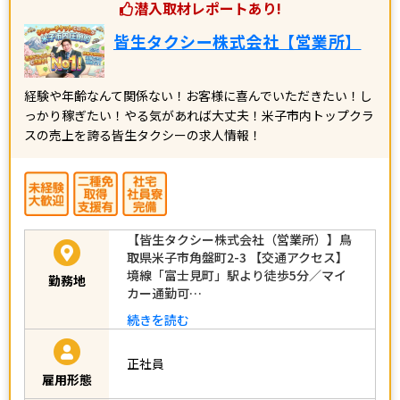
潜入取材レポートあり!
皆生タクシー株式会社【営業所】
経験や年齢なんて関係ない！お客様に喜んでいただきたい！し
っかり稼ぎたい！やる気があれば大丈夫！米子市内トップクラ
スの売上を誇る皆生タクシーの求人情報！
【皆生タクシー株式会社（営業所）】鳥
取県米子市角盤町2-3 【交通アクセス】
境線「富士見町」駅より徒歩5分／マイ
勤務地
カー通勤可…
続きを読む
正社員
雇用形態