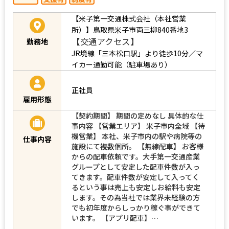
【米子第一交通株式会社（本社営業
所）】鳥取県米子市両三柳840番地3
【交通アクセス】
勤務地
JR境線「三本松口駅」より徒歩10分／マ
イカー通勤可能（駐車場あり）
正社員
雇用形態
【契約期間】 期間の定めなし 具体的な仕
事内容 【営業エリア】 米子市内全域 【待
機営業】 本社、米子市内の駅や病院等の
仕事内容
施設にて複数個所。 【無線配車】 お客様
からの配車依頼です。大手第一交通産業
グループとして安定した配車件数が入っ
てきます。配車件数が安定して入ってく
るという事は売上も安定しお給料も安定
します。その為当社では業界未経験の方
でも初年度からしっかり稼ぐ事ができて
います。 【アプリ配車】…