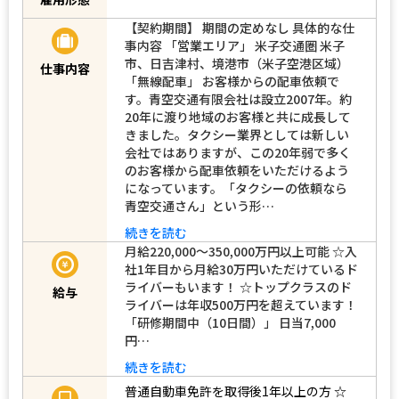
【契約期間】 期間の定めなし 具体的な仕
事内容 「営業エリア」 米子交通圏 米子
市、日吉津村、境港市（米子空港区域）
仕事内容
「無線配車」 お客様からの配車依頼で
す。青空交通有限会社は設立2007年。約
20年に渡り地域のお客様と共に成長して
きました。タクシー業界としては新しい
会社ではありますが、この20年弱で多く
のお客様から配車依頼をいただけるよう
になっています。「タクシーの依頼なら
青空交通さん」という形…
続きを読む
月給220,000～350,000万円以上可能 ☆入
社1年目から月給30万円いただけているド
ライバーもいます！ ☆トップクラスのド
給与
ライバーは年収500万円を超えています！
「研修期間中（10日間）」 日当7,000
円…
続きを読む
普通自動車免許を取得後1年以上の方
☆