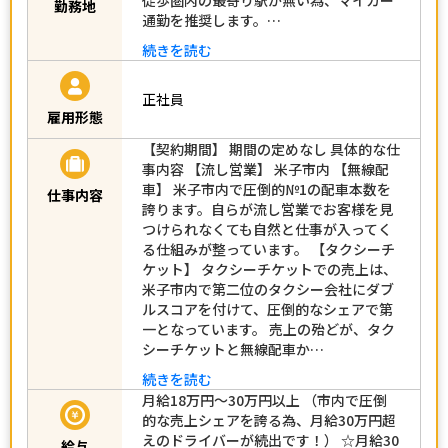
勤務地
通勤を推奨します。…
続きを読む
正社員
雇用形態
【契約期間】 期間の定めなし 具体的な仕
事内容 【流し営業】 米子市内 【無線配
車】 米子市内で圧倒的№1の配車本数を
仕事内容
誇ります。自らが流し営業でお客様を見
つけられなくても自然と仕事が入ってく
る仕組みが整っています。 【タクシーチ
ケット】 タクシーチケットでの売上は、
米子市内で第二位のタクシー会社にダブ
ルスコアを付けて、圧倒的なシェアで第
一となっています。 売上の殆どが、タク
シーチケットと無線配車か…
続きを読む
月給18万円～30万円以上 （市内で圧倒
的な売上シェアを誇る為、月給30万円超
えのドライバーが続出です！） ☆月給30
給与