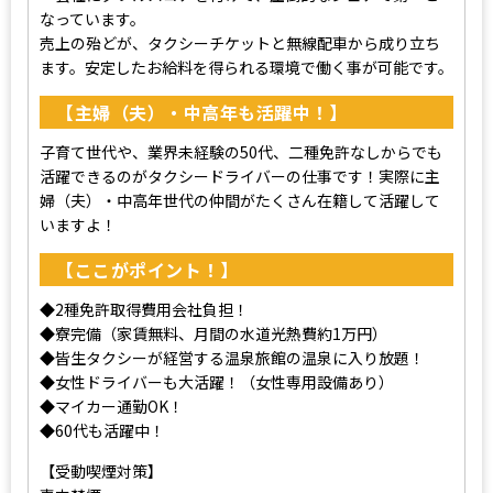
なっています。
売上の殆どが、タクシーチケットと無線配車から成り立ち
ます。安定したお給料を得られる環境で働く事が可能です。
【主婦（夫）・中高年も活躍中！】
子育て世代や、業界未経験の50代、二種免許なしからでも
活躍できるのがタクシードライバーの仕事です！実際に主
婦（夫）・中高年世代の仲間がたくさん在籍して活躍して
いますよ！
【ここがポイント！】
◆2種免許取得費用会社負担！
◆寮完備（家賃無料、月間の水道光熱費約1万円）
◆皆生タクシーが経営する温泉旅館の温泉に入り放題！
◆女性ドライバーも大活躍！（女性専用設備あり）
◆マイカー通勤OK！
◆60代も活躍中！
【受動喫煙対策】