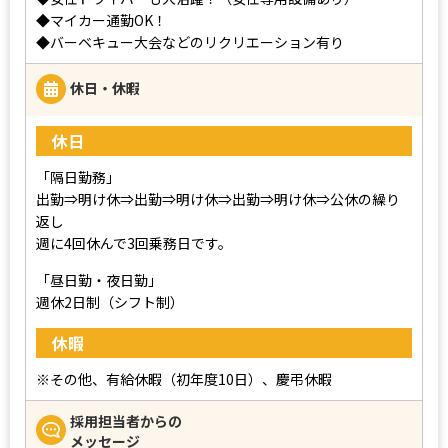
◆マイカー通勤OK！
◆バーベキュー大会などのリクリエーション有り
休日・休暇
休日
「隔日勤務」
出勤⇒明け休⇒出勤⇒明け休⇒出勤⇒明け休⇒公休の繰り
返し
週に4回休んで3回乗務日です。
「昼日勤・夜日勤」
週休2日制（シフト制）
休暇
※その他、有給休暇（初年度10日）、慶弔休暇
採用担当者からの
メッセージ