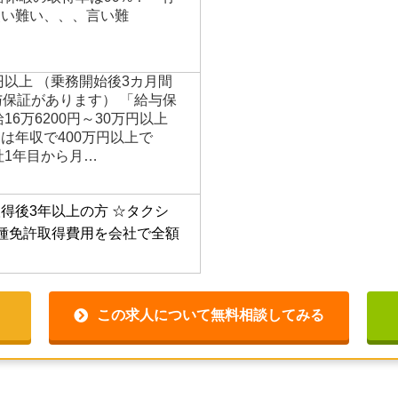
使い難い、、、言い難
円以上 （乗務開始後3カ月間
与保証があります） 「給与保
16万6200円～30万円以上
は年収で400万円以上で
社1年目から月…
得後3年以上の方
☆タクシ
種免許取得費用を会社で全額
この求人について無料相談してみる