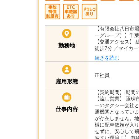
【有限会社八日市
ーグループ）】千葉
【交通アクセス】 
勤務地
徒歩7分 ／マイカ
続きを読む
正社員
雇用形態
【契約期間】 期間
【流し営業】 匝瑳
一のタクシー会社
仕事内容
通機関となっていま
が存在しません。
様に配車依頼が入
せずに、安心して飛
やすい環境！】 有