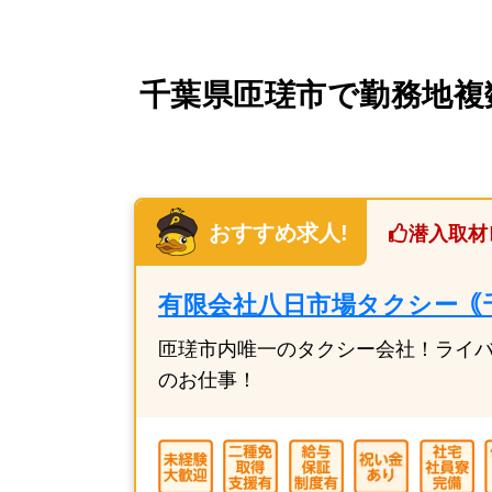
千葉県匝瑳市で勤務地複
おすすめ求人!
潜入取材
有限会社八日市場タクシー｟
匝瑳市内唯一のタクシー会社！ライ
のお仕事！