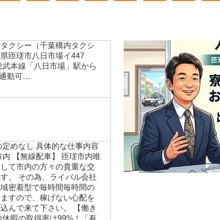
場タクシー（千葉構内タクシ
県匝瑳市八日市場イ447
総武本線「八日市場」駅から
ー通勤可…
の定めなし 具体的な仕事内容
市内 【無線配車】 匝瑳市内唯
として市内の方々の貴重な交
す。 その為、ライバル会社
地域密着型で毎時間毎時間の
りますので、稼げない心配を
込んで来て下さい。 【働き
給休暇の取得率は99%！「有