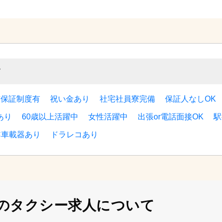
す
与保証制度有
祝い金あり
社宅社員寮完備
保証人なしOK
あり
60歳以上活躍中
女性活躍中
出張or電話面接OK
駅
C車載器あり
ドラレコあり
の
タクシー求人について