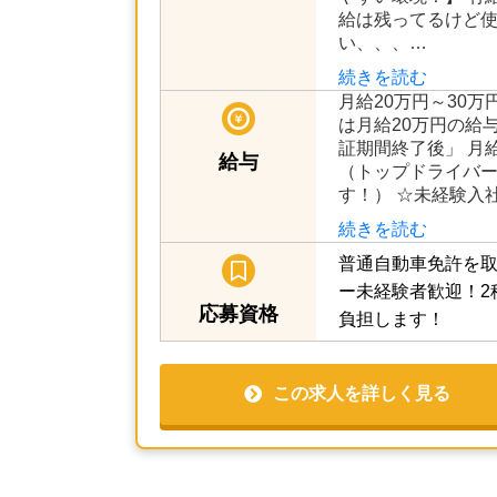
様に配車依頼が入
せずに、安心して飛
やすい環境！】 有
給は残ってるけど
い、、、…
続きを読む
月給20万円～30万
は月給20万円の給
証期間終了後」 月給
給与
（トップドライバー
す！） ☆未経験入
続きを読む
普通自動車免許を取
ー未経験者歓迎！2
応募資格
負担します！
この求人を詳しく見る