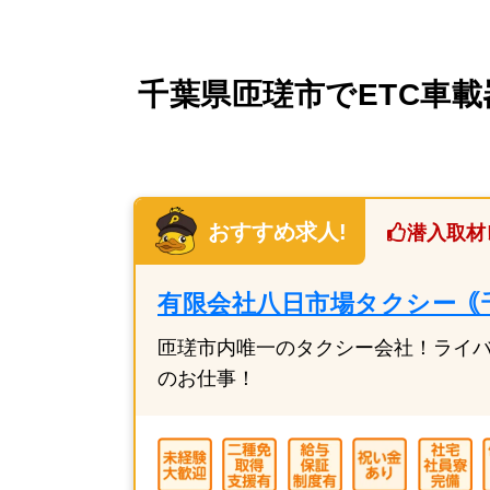
千葉県匝瑳市でETC車載
おすすめ求人!
潜入取材
有限会社八日市場タクシー｟
匝瑳市内唯一のタクシー会社！ライ
のお仕事！