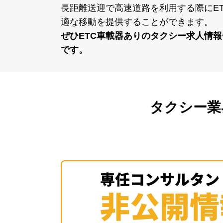
匝瑳市でETC車載器あり
⻑距離送迎で⾼速道路を利⽤する際にE
適な移動を提供することができます。
ぜひETC⾞載器ありのタクシー求⼈情
です。
タクシー