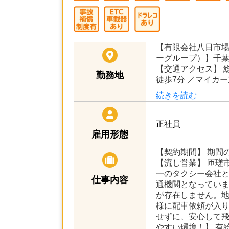
【有限会社八日市
ーグループ）】千葉
【交通アクセス】 
勤務地
徒歩7分 ／マイカ
続きを読む
正社員
雇用形態
【契約期間】 期間
【流し営業】 匝瑳
一のタクシー会社
仕事内容
通機関となっていま
が存在しません。