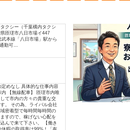
場タクシー（千葉構内タクシ
県匝瑳市八日市場イ447
総武本線「八日市場」駅から
ー通勤可…
の定めなし 具体的な仕事内容
市内 【無線配車】 匝瑳市内唯
として市内の方々の貴重な交
す。 その為、ライバル会社
地域密着型で毎時間毎時間の