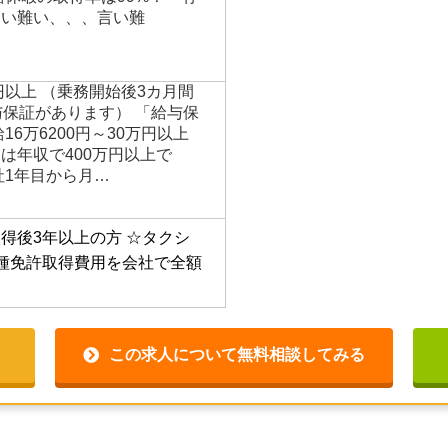
りますので、稼げない心配を
込んで来て下さい。 【働き
給休暇の取得率は99%！「有
使い難い、、、言い難
円以上 （乗務開始後3カ月間
与保証があります） 「給与保
16万6200円～30万円以上
は年収で400万円以上で
社1年目から月…
得後3年以上の方
☆タクシ
種免許取得費用を会社で全額
この求人について無料相談してみる