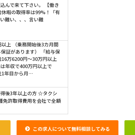
込んで来て下さい。 【働き
給休暇の取得率は99%！「有
使い難い、、、言い難
円以上 （乗務開始後3カ月間
与保証があります） 「給与保
16万6200円～30万円以上
は年収で400万円以上で
社1年目から月…
得後3年以上の方
☆タクシ
種免許取得費用を会社で全額
この求人について無料相談してみる