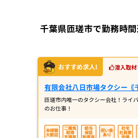
千葉県匝瑳市で勤務時間
おすすめ求人!
潜入取材
有限会社八日市場タクシー｟
匝瑳市内唯一のタクシー会社！ライ
のお仕事！