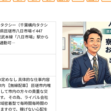
場タクシー（千葉構内タクシ
県匝瑳市八日市場イ447
総武本線「八日市場」駅から
ー通勤可…
の定めなし 具体的な仕事内容
市内 【無線配車】 匝瑳市内唯
として市内の方々の貴重な交
す。 その為、ライバル会社
地域密着型で毎時間毎時間の
りますので、稼げない心配を