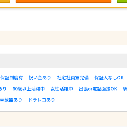
す
与保証制度有
祝い金あり
社宅社員寮完備
保証人なしOK
あり
60歳以上活躍中
女性活躍中
出張or電話面接OK
駅
C車載器あり
ドラレコあり