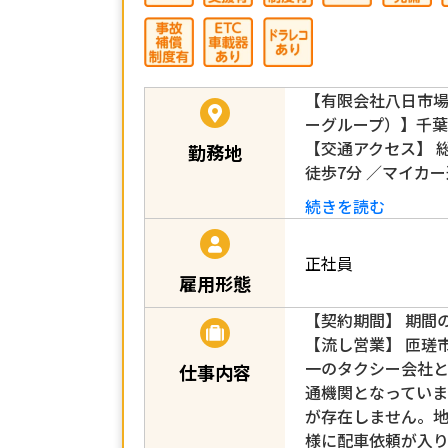
【有限会社八日市
ーグループ）】千葉
【交通アクセス】 
勤務地
徒歩7分 ／マイカ
続きを読む
正社員
雇用形態
【契約期間】 期間
【流し営業】 匝瑳
一のタクシー会社
仕事内容
通機関となっていま
が存在しません。
様に配車依頼が入