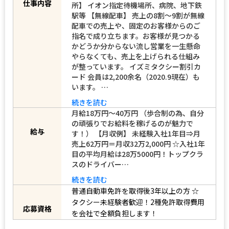
【契約期間】 期間の定めなし 具体的な仕
事内容 【流し営業】 仙台市内 【待機場
仕事内容
所】 イオン指定待機場所、病院、地下鉄
駅等 【無線配車】 売上の8割～9割が無線
配車での売上や、固定のお客様からのご
指名で成り立ちます。お客様が見つかる
かどうか分からない流し営業を一生懸命
やらなくても、売上を上げられる仕組み
が整っています。 イズミタクシー割引カ
ード 会員は2,200余名（2020.9現在）も
います。 …
続きを読む
月給18万円～40万円 （歩合制の為、自分
の頑張りでお給料を稼げるのが魅力で
給与
す！） 【月収例】 未経験入社1年目⇒月
売上62万円＝月収32万2,000円 ☆入社1年
目の平均月給は28万5000円！トップクラ
スのドライバー…
続きを読む
普通自動車免許を取得後3年以上の方
☆