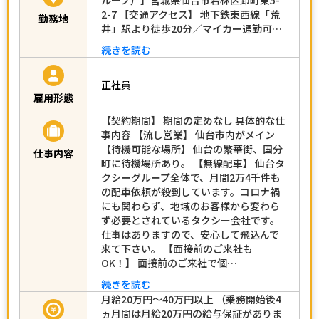
2-7 【交通アクセス】 地下鉄東西線「荒
勤務地
井」駅より徒歩20分／マイカー通勤可…
続きを読む
正社員
雇用形態
【契約期間】 期間の定めなし 具体的な仕
事内容 【流し営業】 仙台市内がメイン
【待機可能な場所】 仙台の繁華街、国分
仕事内容
町に待機場所あり。 【無線配車】 仙台タ
クシーグループ全体で、月間2万4千件も
の配車依頼が殺到しています。コロナ禍
にも関わらず、地域のお客様から変わら
ず必要とされているタクシー会社です。
仕事はありますので、安心して飛込んで
来て下さい。 【面接前のご来社も
OK！】 面接前のご来社で個…
続きを読む
月給20万円～40万円以上 （乗務開始後4
ヵ月間は月給20万円の給与保証がありま