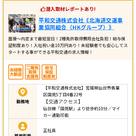
潜入取材レポートあり!
平和交通株式会社｟北海道交運事
業協同組合（HKグループ）｠
面接～内定まで最短翌日！2種免許取得費用会社負担！給与保
証制度あり！入社祝い金10万円あり！未経験者でも安心してス
タートする事ができる平和交通の求人情報！
【平和交通株式会社】宮城県仙台市青葉
区国見5丁目4番22号
【交通アクセス】
勤務地
仙台線「国見駅」より徒歩約10分／マイ
カー通勤可能
正社員
雇用形態