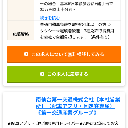
②夜勤230,000円 乗務に慣れて
給与
きてもっと稼ぎたい方は、一般ドライバ
ーへの移行も可能です。 （一般ドライバ
ーの場合：基本給+業績歩合給+諸手当で
25万円以上十分可…
続きを読む
普通自動車免許を取得後1年以上の方
☆
タクシー未経験者歓迎！2種免許取得費用
応募資格
を会社で全額負担します！（条件有り）
この求人について無料相談してみる
この求人に応募する
南仙台第一交通株式会社【本社営業
所】（配車アプリ・固定客専属）
｟第一交通産業グループ｠