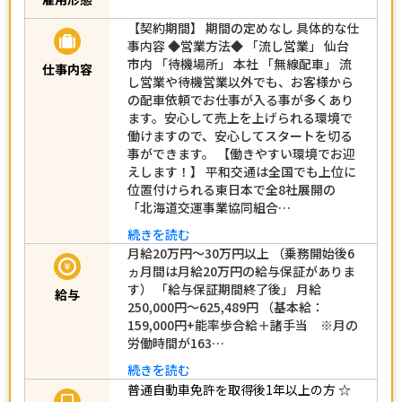
【契約期間】 期間の定めなし 具体的な仕
事内容 ◆営業方法◆ 「流し営業」 仙台
市内 「待機場所」 本社 「無線配車」 流
仕事内容
し営業や待機営業以外でも、お客様から
の配車依頼でお仕事が入る事が多くあり
ます。安心して売上を上げられる環境で
働けますので、安心してスタートを切る
事ができます。 【働きやすい環境でお迎
えします！】 平和交通は全国でも上位に
位置付けられる東日本で全8社展開の
「北海道交運事業協同組合…
続きを読む
月給20万円～30万円以上 （乗務開始後6
ヵ月間は月給20万円の給与保証がありま
す） 「給与保証期間終了後」 月給
給与
250,000円～625,489円 （基本給：
159,000円+能率歩合給＋諸手当 ※月の
労働時間が163…
続きを読む
普通自動車免許を取得後1年以上の方
☆