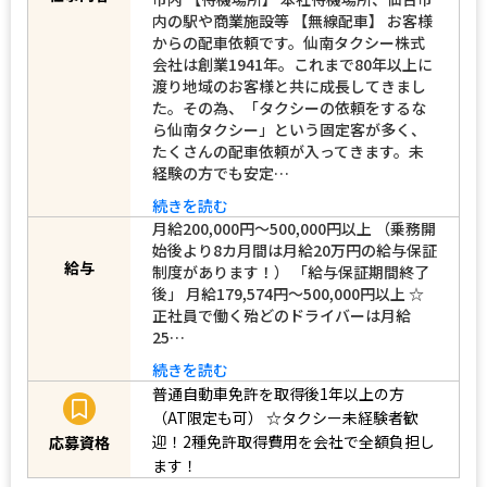
【契約期間】 期間の定めなし 具体的な仕
事内容 ◆営業方法◆ 【営業エリア】 仙台
仕事内容
市内 【待機場所】 本社待機場所、仙台市
内の駅や商業施設等 【無線配車】 お客様
からの配車依頼です。仙南タクシー株式
会社は創業1941年。これまで80年以上に
渡り地域のお客様と共に成長してきまし
た。その為、「タクシーの依頼をするな
ら仙南タクシー」という固定客が多く、
たくさんの配車依頼が入ってきます。未
経験の方でも安定…
続きを読む
月給200,000円～500,000円以上 （乗務開
始後より8カ月間は月給20万円の給与保証
給与
制度があります！） 「給与保証期間終了
後」 月給179,574円～500,000円以上 ☆
正社員で働く殆どのドライバーは月給
25…
続きを読む
普通自動車免許を取得後1年以上の方
（AT限定も可）
☆タクシー未経験者歓