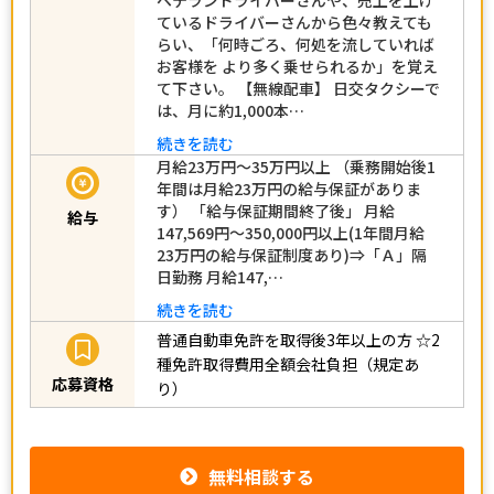
ているドライバーさんから色々教えても
らい、「何時ごろ、何処を流していれば
お客様を より多く乗せられるか」を覚え
て下さい。 【無線配車】 日交タクシーで
は、月に約1,000本…
続きを読む
月給23万円～35万円以上 （乗務開始後1
年間は月給23万円の給与保証がありま
す） 「給与保証期間終了後」 月給
給与
147,569円～350,000円以上(1年間月給
23万円の給与保証制度あり)⇒「Ａ」隔
日勤務 月給147,…
続きを読む
普通自動車免許を取得後3年以上の方
☆2
種免許取得費用全額会社負担（規定あ
応募資格
り）
無料相談する