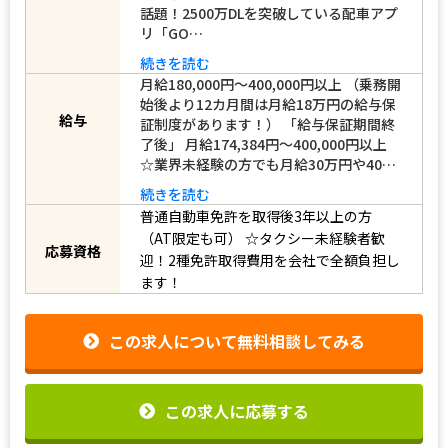
す。無線配車の仕事が売上の大半を占め
ますのでとても大切な業務となります。
【配車アプリ「GO」導入！】 TVCM等で
話題！2500万DLを突破している配車アプ
リ「GO…
続きを読む
月給180,000円～400,000円以上 （乗務開
始後より12カ月間は月給18万円の給与保
給与
証制度があります！） 「給与保証期間終
了後」 月給174,384円～400,000円以上
☆業界未経験の方でも月給30万円や40…
続きを読む
普通自動車免許を取得後3年以上の方
（AT限定も可）
☆タクシー未経験者歓
応募資格
迎！2種免許取得費用を会社で全額負担し
ます！
この求人について無料相談してみる