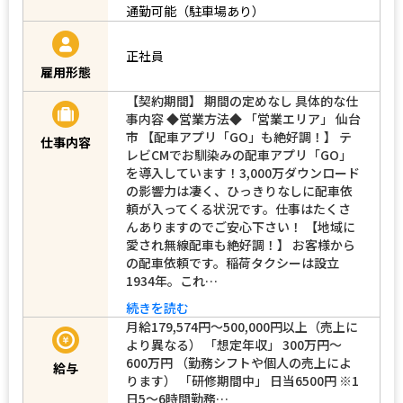
通勤可能（駐車場あり）
正社員
雇用形態
【契約期間】 期間の定めなし 具体的な仕
事内容 ◆営業方法◆ 「営業エリア」 仙台
市 【配車アプリ「GO」も絶好調！】 テ
仕事内容
レビCMでお馴染みの配車アプリ「GO」
を導入しています！3,000万ダウンロード
の影響力は凄く、ひっきりなしに配車依
頼が入ってくる状況です。仕事はたくさ
んありますのでご安心下さい！ 【地域に
愛され無線配車も絶好調！】 お客様から
の配車依頼です。稲荷タクシーは設立
1934年。これ…
続きを読む
月給179,574円～500,000円以上（売上に
より異なる） 「想定年収」 300万円～
600万円 （勤務シフトや個人の売上によ
給与
ります） 「研修期間中」 日当6500円 ※1
日5〜6時間勤務…