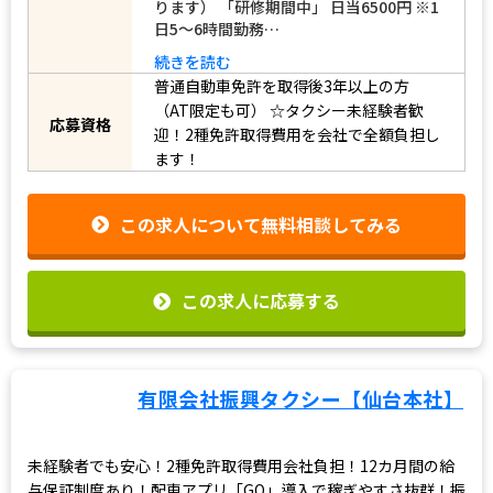
より異なる） 「想定年収」 300万円～
給与
600万円 （勤務シフトや個人の売上によ
ります） 「研修期間中」 日当6500円 ※1
日5〜6時間勤務…
続きを読む
普通自動車免許を取得後3年以上の方
（AT限定も可）
☆タクシー未経験者歓
応募資格
迎！2種免許取得費用を会社で全額負担し
ます！
この求人について無料相談してみる
この求人に応募する
有限会社振興タクシー【仙台本社】