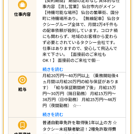
【契約期間】 期間の定めなし 具体的な仕
事内容 【流し営業】 仙台市内がメイン
【待機可能な場所】 仙台の繁華街、国分
仕事内容
町に待機場所あり。 【無線配車】 仙台タ
クシーグループ全体で、月間2万4千件も
の配車依頼が殺到しています。コロナ禍
にも関わらず、地域のお客様から変わら
ず必要とされているタクシー会社です。
仕事はありますので、安心して飛込んで
来て下さい。 【面接前のご来社も
OK！】 面接前のご来社で個…
続きを読む
月給20万円～40万円以上 （乗務開始後4
ヵ月間は月給20万円の給与保証がありま
す） 「給与保証期間終了後」 月給15万
給与
円～30万円（隔日勤務） 月給15万円～
36万円（日中勤務） 月給25万円～46万
円（夜間勤務） ☆…
続きを読む
普通自動車免許を取得後1年以上の方
☆
タクシー未経験者歓迎！2種免許取得費