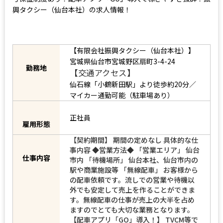
未経験者でも安心！2種免許取得費用会社負担！12カ月間の給
与保証制度あり！配車アプリ「GO」導入で稼ぎやすさ抜群！振
興タクシー（仙台本社）の求人情報！
【有限会社振興タクシー（仙台本社）】
宮城県仙台市宮城野区扇町3-4-24
勤務地
【交通アクセス】
仙石線「小鶴新田駅」より徒歩約20分／
マイカー通勤可能（駐車場あり）
正社員
雇用形態
【契約期間】 期間の定めなし 具体的な仕
事内容 ◆営業方法◆ 「営業エリア」 仙台
仕事内容
市内 「待機場所」 仙台本社、仙台市内の
駅や商業施設等 「無線配車」 お客様から
の配車依頼です。流しでの営業や待機以
外でも安定して売上を作ることができま