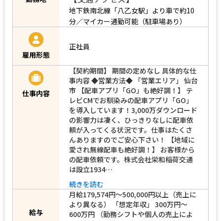
【株式会社栄和稲荷交通】宮城県仙台市
泉区松森字前沼14-1
【交通アクセス】
勤務地
地下鉄南北線「八乙女駅」より車で約10
分／マイカー通勤可能（駐車場あり）
正社員
雇用形態
【契約期間】 期間の定めなし 具体的な仕
事内容 ◆営業方法◆ 「営業エリア」 仙台
市 【配車アプリ「GO」も絶好調！】 テ
仕事内容
レビCMでお馴染みの配車アプリ「GO」
を導入しています！3,000万ダウンロード
の影響力は凄く、ひっきりなしに配車依
頼が入ってくる状況です。仕事はたくさ
んありますのでご安心下さい！ 【地域に
愛され無線配車も絶好調！】 お客様から
の配車依頼です。株式会社栄和稲荷交通
は設立1934…
続きを読む
月給179,574円～500,000円以上（売上に