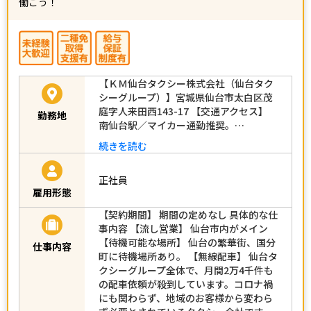
働こう！
【ＫＭ仙台タクシー株式会社（仙台タク
シーグループ）】宮城県仙台市太白区茂
庭字人来田西143-17 【交通アクセス】
勤務地
南仙台駅／マイカー通勤推奨。…
続きを読む
正社員
雇用形態
【契約期間】 期間の定めなし 具体的な仕
事内容 【流し営業】 仙台市内がメイン
【待機可能な場所】 仙台の繁華街、国分
仕事内容
町に待機場所あり。 【無線配車】 仙台タ
クシーグループ全体で、月間2万4千件も
の配車依頼が殺到しています。コロナ禍
にも関わらず、地域のお客様から変わら