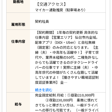
【観光第一交通株式会社（泉営業所）】
宮城県仙台市泉区長命ヶ丘3-26-8
勤務地
【交通アクセス】
マイカー通勤推奨（駐車場あり）
契約社員
雇用形態
【契約期間】 1年毎の契約更新 具体的な
仕事内容 【営業エリア】 仙台市内全域。
仕事内容
配車アプリ（DiDi・Uber）と自社無線
（固定客）のみの対応となります。 【主
婦（夫）・中高年も活躍中！】 子育て世
代や、業界未経験の50代、二種免許なし
からでも活躍できるのがタクシードライ
バーの仕事です！実際に主婦（夫）・中
高年世代の仲間がたくさん在籍して活躍
していますよ！ 【働きやすい職場認証制
度認証事業所】 全…
続きを読む
完全固定給制 月給：①昼勤210,000円