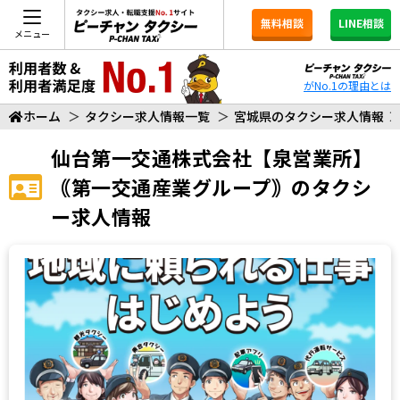
無料相談
LINE相談
メニュー
がNo.1の理由とは
ホーム
＞
タクシー求人情報一覧
＞
宮城県のタクシー求人情報
仙台第一交通株式会社【泉営業所】
｟第一交通産業グループ｠
のタクシ
ー求人情報