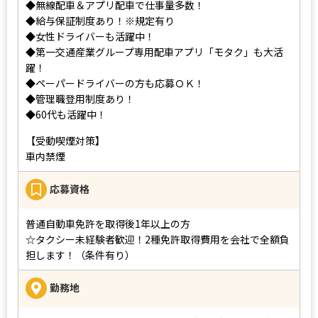
◆無線配車＆アプリ配車で仕事量多数！
◆給与保証制度あり！※規定有り
◆女性ドライバーも活躍中！
◆第一交通産業グループ専用配車アプリ「モタク」も大活
躍！
◆ペーパードライバーの方も応募ＯＫ！
◆管理職登用制度あり！
◆60代も活躍中！
【受動喫煙対策】
車内禁煙
応募資格
普通自動車免許を取得後1年以上の方
☆タクシー未経験者歓迎！2種免許取得費用を会社で全額負
担します！（条件有り）
勤務地