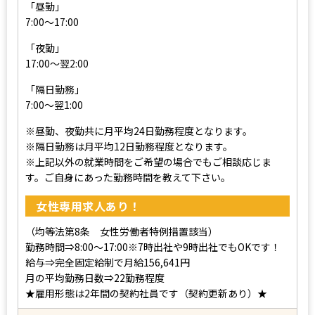
「昼勤」
7:00～17:00
「夜勤」
17:00～翌2:00
「隔日勤務」
7:00～翌1:00
※昼勤、夜勤共に月平均24日勤務程度となります。
※隔日勤務は月平均12日勤務程度となります。
※上記以外の就業時間をご希望の場合でもご相談応じま
す。ご自身にあった勤務時間を教えて下さい。
女性専用求人あり！
（均等法第8条 女性労働者特例措置該当）
勤務時間⇒8:00～17:00※7時出社や9時出社でもOKです！
給与⇒完全固定給制で月給156,641円
月の平均勤務日数⇒22勤務程度
★雇用形態は2年間の契約社員です（契約更新あり）★