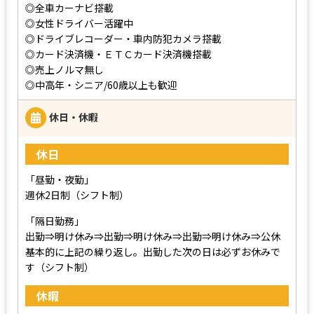
◎全車カーナビ搭載
◎女性ドライバー活躍中
◎ドライブレコーダー・車内防犯カメラ搭載
◎カード決済機・ＥＴＣカード決済機搭載
◎売上ノルマ無し
◎中高年・シニア/60歳以上も歓迎
休日・休暇
休日
「昼勤・夜勤」
週休2日制（シフト制）
「隔日勤務」
出勤⇒明け休み⇒出勤⇒明け休み⇒出勤⇒明け休み⇒公休
基本的に上記の繰り返し。出勤した次の日は必ずお休みで
す（シフト制）
休暇