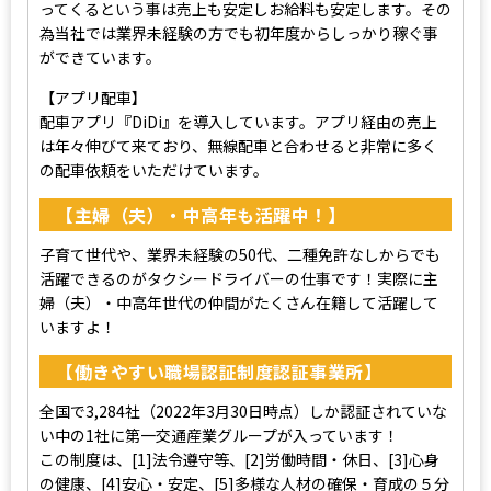
ってくるという事は売上も安定しお給料も安定します。その
為当社では業界未経験の方でも初年度からしっかり稼ぐ事
ができています。
【アプリ配車】
配車アプリ『DiDi』を導入しています。アプリ経由の売上
は年々伸びて来ており、無線配車と合わせると非常に多く
の配車依頼をいただけています。
【主婦（夫）・中高年も活躍中！】
子育て世代や、業界未経験の50代、二種免許なしからでも
活躍できるのがタクシードライバーの仕事です！実際に主
婦（夫）・中高年世代の仲間がたくさん在籍して活躍して
いますよ！
【働きやすい職場認証制度認証事業所】
全国で3,284社（2022年3月30日時点）しか認証されていな
い中の1社に第一交通産業グループが入っています！
この制度は、[1]法令遵守等、[2]労働時間・休日、[3]心身
の健康、[4]安心・安定、[5]多様な人材の確保・育成の５分