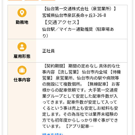
【仙台第一交通株式会社（泉営業所）】
宮城県仙台市泉区長命ヶ丘3-26-8
【交通アクセス】
勤務地
仙台駅／マイカー通勤推奨（駐車場あ
り）
正社員
雇用形態
【契約期間】 期間の定めなし 具体的な仕
事内容 【流し営業】 仙台市内全域 【待機
営業】 泉営業所、仙台市内の駅や病院等
仕事内容
の施設にて複数個所。 【無線配車】 お客
様からの配車依頼です。大手第一交通産
業グループとして安定した配車件数が入
ってきます。配車件数が安定して入って
くるという事は売上も安定しお給料も安
定します。その為当社では業界未経験の
方でも初年度からしっかり稼ぐ事ができ
ています。 【アプリ配車…
続きを読む