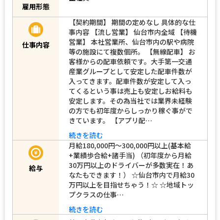
雇用形態
【契約期間】 期間の定めなし 具体的な仕
事内容 【流し営業】 仙台市内全域 【待機
営業】 本社営業所、仙台市内の駅や病院
仕事内容
等の施設にて複数個所。 【無線配車】 お
客様からの配車依頼です。大手第一交通
産業グループとして安定した配車件数が
入ってきます。配車件数が安定して入っ
てくるという事は売上も安定しお給料も
安定します。その為当社では業界未経験
の方でも初年度からしっかり稼ぐ事がで
きています。 【アプリ配…
続きを読む
月給180,000円～300,000円以上(基本給
+業績歩合給+諸手当) （初年度から月給
30万円以上のドライバーが多数実在！あ
給与
なたもできます！） ☆仙台市内で月給30
万円以上を目指せちゃう！☆ ☆地域トッ
プクラスの仕事…
続きを読む