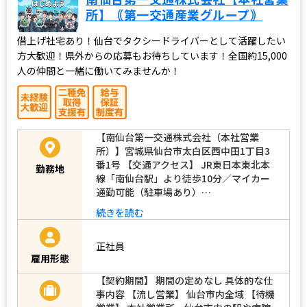
所】｟第一交通産業グループ｠
借上げ社宅あり！仙台でタクシードライバーとして活躍したい
方大歓迎！県外からの応募もお待ちしています！全国約15,000
人の仲間と一緒に働いてみませんか！
【南仙台第一交通株式会社（本社営業
所）】宮城県仙台市太白区西中田1丁目3
番1号 【交通アクセス】 JR東日本東北本
勤務地
線「南仙台駅」より徒歩10分／マイカー
通勤可能（駐車場あり）…
続きを読む
正社員
雇用形態
【契約期間】 期間の定めなし 具体的な仕
事内容 【流し営業】 仙台市内全域 【待機