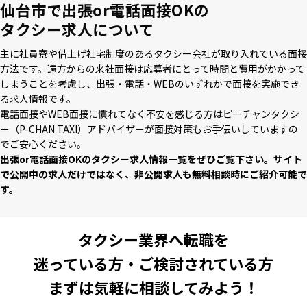
仙台市で出張or電話面接OKの
タクシー求人について
主に社員寮や借上げ社宅制度のあるタクシー会社が取り⼊れている⾯接
⽅法です。遠⽅からの来社⾯接は応募者にとって時間と費⽤がかかって
しまうことを考慮し、出張・電話・WEBのいずれかで⾯接を実施でき
る求⼈情報です。
電話⾯接やWEB⾯接に慣れてなく不安を感じる⽅はピーチャンタクシ
ー（P-CHAN TAXI）アドバイザーが⾯接対策もお⼿伝いしていますの
でご安⼼ください。
出張or電話⾯接OKのタクシー求⼈情報⼀覧をぜひご覧下さい。サイト
で公開中の求⼈だけではなく、⾮公開求⼈も無料相談時にご紹介可能で
す。
タクシー業界へ転職を
迷っている方・ご検討されている方
まずは気軽に相談してみよう！