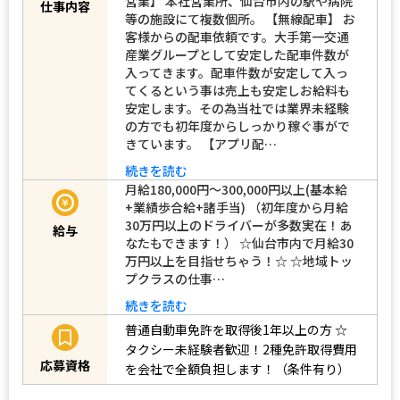
営業】 本社営業所、仙台市内の駅や病院
仕事内容
等の施設にて複数個所。 【無線配車】 お
客様からの配車依頼です。大手第一交通
産業グループとして安定した配車件数が
入ってきます。配車件数が安定して入っ
てくるという事は売上も安定しお給料も
安定します。その為当社では業界未経験
の方でも初年度からしっかり稼ぐ事がで
きています。 【アプリ配…
続きを読む
月給180,000円～300,000円以上(基本給
+業績歩合給+諸手当) （初年度から月給
30万円以上のドライバーが多数実在！あ
給与
なたもできます！） ☆仙台市内で月給30
万円以上を目指せちゃう！☆ ☆地域トッ
プクラスの仕事…
続きを読む
普通自動車免許を取得後1年以上の方
☆
タクシー未経験者歓迎！2種免許取得費用
応募資格
を会社で全額負担します！（条件有り）