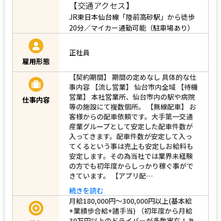
【交通アクセス】
JR東日本仙台線「陸前高砂駅」から徒歩
20分／マイカー通勤可能（駐車場あり）
正社員
雇用形態
【契約期間】 期間の定めなし 具体的な仕
事内容 【流し営業】 仙台市内全域 【待機
営業】 本社営業所、仙台市内の駅や病院
仕事内容
等の施設にて複数個所。 【無線配車】 お
客様からの配車依頼です。大手第一交通
産業グループとして安定した配車件数が
入ってきます。配車件数が安定して入っ
てくるという事は売上も安定しお給料も
安定します。その為当社では業界未経験
の方でも初年度からしっかり稼ぐ事がで
きています。 【アプリ配…
続きを読む
月給180,000円～300,000円以上(基本給
+業績歩合給+諸手当) （初年度から月給
30万円以上のドライバーが多数実在！あ