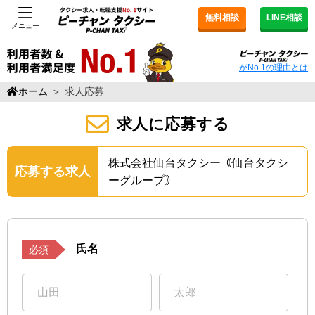
無料相談
LINE相談
メニュー
がNo.1の理由とは
ホーム
＞
求人応募
求人に応募する
株式会社仙台タクシー｟仙台タクシ
応募する求人
ーグループ｠
氏名
必須