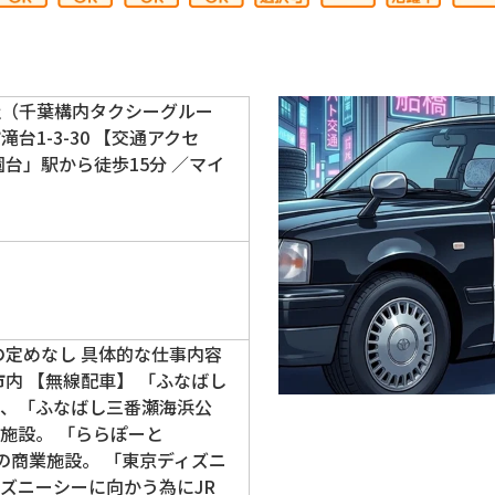
社（千葉構内タクシーグルー
台1-3-30 【交通アクセ
園台」駅から徒歩15分 ／マイ
の定めなし 具体的な仕事内容
市内 【無線配車】 「ふなばし
」、「ふなばし三番瀬海浜公
施設。 「ららぽーと
などの商業施設。 「東京ディズニ
ズニーシーに向かう為にJR