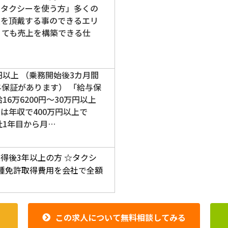
にタクシーを使う方」多くの
頼を頂戴する事のできるエリ
くても売上を構築できる仕
円以上 （乗務開始後3カ月間
与保証があります） 「給与保
16万6200円～30万円以上
は年収で400万円以上で
社1年目から月…
得後3年以上の方
☆タクシ
種免許取得費用を会社で全額
この求人について無料相談してみる