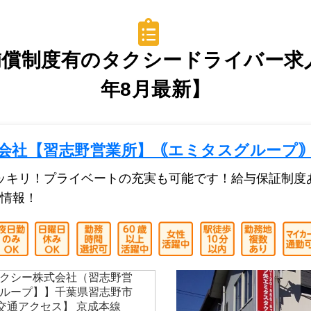
償制度有のタクシードライバー求人
年8月最新】
会社【習志野営業所】｟エミタスグループ
ハッキリ！プライベートの充実も可能です！給与保証制
情報！
クシー株式会社（習志野営
ループ】】千葉県習志野市
 【交通アクセス】 京成本線