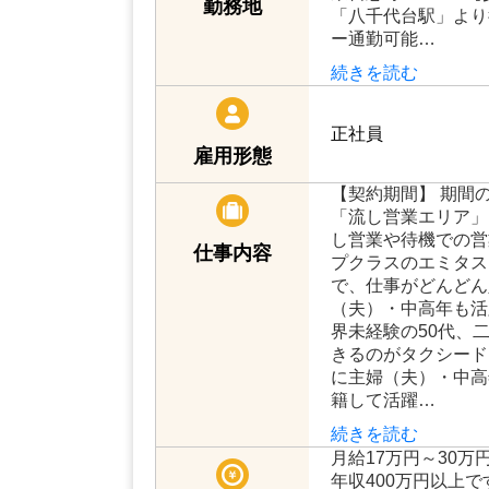
勤務地
「八千代台駅」より
ー通勤可能…
続きを読む
正社員
雇用形態
【契約期間】 期間
「流し営業エリア」 
し営業や待機での営
仕事内容
プクラスのエミタス
で、仕事がどんどん
（夫）・中高年も活
界未経験の50代、
きるのがタクシード
に主婦（夫）・中高
籍して活躍…
続きを読む
月給17万円～30万
年収400万円以上で