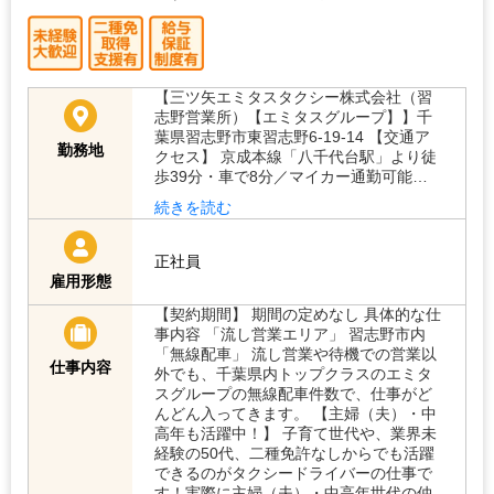
【三ツ矢エミタスタクシー株式会社（習
志野営業所）【エミタスグループ】】千
葉県習志野市東習志野6-19-14 【交通ア
勤務地
クセス】 京成本線「八千代台駅」より徒
歩39分・車で8分／マイカー通勤可能…
続きを読む
正社員
雇用形態
【契約期間】 期間の定めなし 具体的な仕
事内容 「流し営業エリア」 習志野市内
「無線配車」 流し営業や待機での営業以
仕事内容
外でも、千葉県内トップクラスのエミタ
スグループの無線配車件数で、仕事がど
んどん入ってきます。 【主婦（夫）・中
高年も活躍中！】 子育て世代や、業界未
経験の50代、二種免許なしからでも活躍
できるのがタクシードライバーの仕事で
す！実際に主婦（夫）・中高年世代の仲