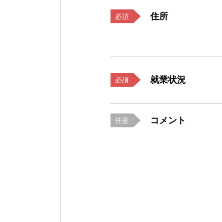
住所
必須
就業状況
必須
コメント
任意