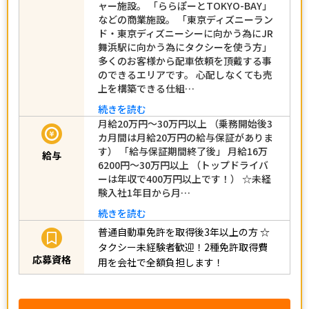
ャー施設。 「ららぽーとTOKYO-BAY」
などの商業施設。 「東京ディズニーラン
ド・東京ディズニーシーに向かう為にJR
舞浜駅に向かう為にタクシーを使う方」
多くのお客様から配車依頼を頂戴する事
のできるエリアです。 心配しなくても売
上を構築できる仕組…
続きを読む
月給20万円～30万円以上 （乗務開始後3
カ月間は月給20万円の給与保証がありま
す） 「給与保証期間終了後」 月給16万
給与
6200円～30万円以上 （トップドライバ
ーは年収で400万円以上です！） ☆未経
験入社1年目から月…
続きを読む
普通自動車免許を取得後3年以上の方
☆
タクシー未経験者歓迎！2種免許取得費
応募資格
用を会社で全額負担します！