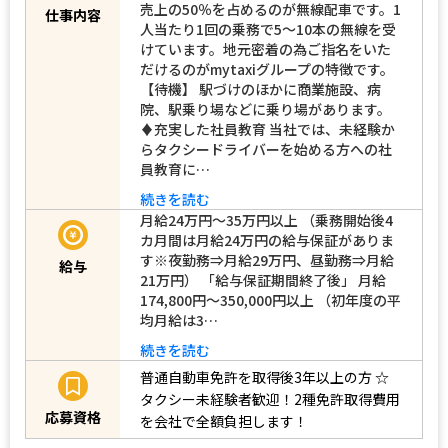
売上の50％を占めるのが無線配車です。1
仕事内容
人当たり1回の乗務で5～10本の無線を受
けています。地元密着の為ご指名をいた
だけるのがmytaxiグループの特徴です。
【待機】 駅づけのほかに商業施設、病
院、駅乗り場などに乗り場があります。
♦充実した社員教育 当社では、未経験か
らタクシードライバーを始める方への社
員教育に…
続きを読む
月給24万円～35万円以上 （乗務開始後4
カ月間は月給24万円の給与保証がありま
す※夜勤務⇒月給29万円、昼勤務⇒月給
給与
21万円） 「給与保証期間終了後」 月給
174,800円～350,000円以上 （初年度の平
均月給は3…
続きを読む
普通自動車免許を取得後3年以上の方
☆
タクシー未経験者歓迎！2種免許取得費用
応募資格
を会社で全額負担します！