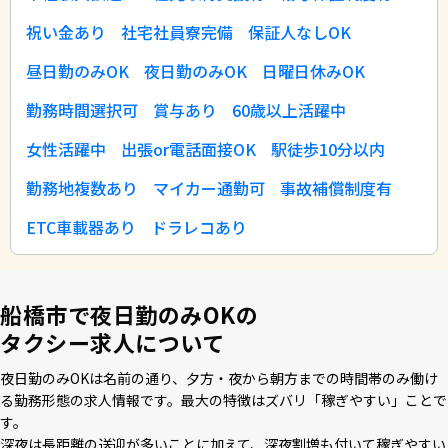
祝い金あり
社宅社員寮完備
保証人なしOK
昼日勤のみOK
夜日勤のみOK
日曜日休みOK
勤務時間選択可
賞与あり
60歳以上活躍中
女性活躍中
出張or電話面接OK
駅徒歩10分以内
勤務地複数あり
マイカー通勤可
事故補償制度有
ETC車載器あり
ドラレコあり
船橋市で夜日勤のみOKの
タクシー求人について
夜⽇勤のみOKは名前の通り、⼣⽅・夜から朝⽅までの時間帯のみ働け
る勤務形態の求⼈情報です。最⼤の特徴はズバリ「稼ぎやすい」ことで
す。
深夜は⻑距離の送迎が多いことに加えて、深夜割増も付いて稼ぎやすい