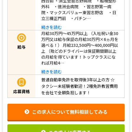
西台前 ・済生会習志野病院 ・船橋整形
外科 ・徳洲会病院 ・習志野第一病
院・マックスバリュー東習志野店 ・日
立三機正門前 ・パチン…
続きを読む
月給30万円～45万円以上 （入社祝い金30
万円又は給与保証の月給30万円×6ヵ月を
選べる！） 月給232,500円～400,000円以
給与
上 （殆どのドライバーは保証期間額以上
の月給を得ています！トップクラスにな
れば月給4…
続きを読む
普通自動車免許を取得後3年以上の方
☆
タクシー未経験者歓迎！2種免許教習費用
応募資格
を会社で全額負担します！
この求人について無料相談してみる