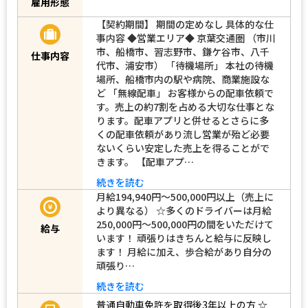
雇用形態
【契約期間】 期間の定めなし 具体的な仕
事内容 ◆営業エリア◆ 京葉交通圏 （市川
市、船橋市、習志野市、鎌ケ谷市、八千
仕事内容
代市、浦安市） 「待機場所」 本社の待機
場所、船橋市内の駅や病院、商業施設な
ど 「無線配車」 お客様からの配車依頼で
す。売上の約7割を占める大切な仕事とな
ります。配車アプリと併せるとさらに多
くの配車依頼があり流し営業が殆ど必要
ないくらい安定した売上を得ることがで
きます。 【配車アプ…
続きを読む
月給194,940円～500,000円以上（売上に
より異なる） ☆多くのドライバーは月給
250,000円～500,000円の間をいただけて
給与
います！ 頑張りはきちんと給与に反映し
ます！ 月給に加え、歩合給があり自分の
頑張り…
続きを読む
普通自動車免許を取得後3年以上の方
☆