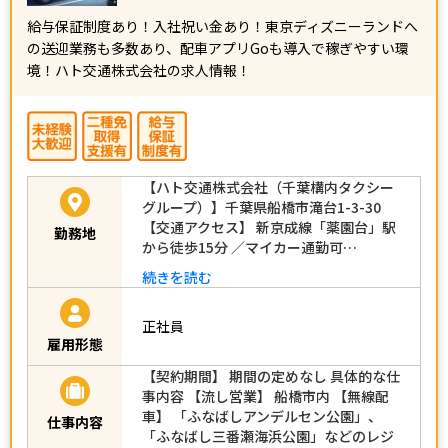
給与保証制度あり！入社祝い金あり！東京ディズニーランドへ
の送迎業務も多数あり、配車アプリGoも導入で稼ぎやすい環
境！ハト交通株式会社の求人情報！
【ハト交通株式会社（千葉構内タクシー
グループ）】千葉県船橋市滝台1-3-30
【交通アクセス】 新京成線「薬園台」駅
勤務地
から徒歩15分 ／マイカー通勤可…
続きを読む
正社員
雇用形態
【契約期間】 期間の定めなし 具体的な仕
事内容 【流し営業】 船橋市内 【無線配
車】 「ふなばしアンデルセン公園」、
仕事内容
「ふなばし三番瀬海浜公園」などのレジ