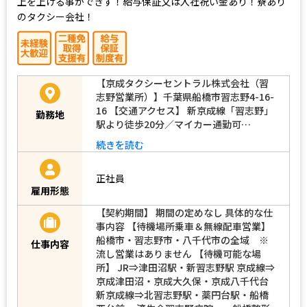
上を上げる事ができす！給与保証又は入社祝い金あり！寮あり
のタクシー会社！
【京成タクシーセントラル株式会社（習
志野営業所）】千葉県船橋市習志野4-16-
16 【交通アクセス】 新京成線「習志野」
勤務地
駅より徒歩20分／マイカー通勤可…
続きを読む
正社員
雇用形態
【契約期間】 期間の定めなし 具体的な仕
事内容 【待機場所乗車＆無線配車営業】
船橋市・習志野市・八千代市の全域 ※
仕事内容
流し営業はありません 【待機可能な場
所】 JR⇒津田沼駅・新習志野駅 京成線⇒
京成津田沼・京成大久保・京成八千代台
新京成線⇒北習志野駅・薬円台駅・船橋